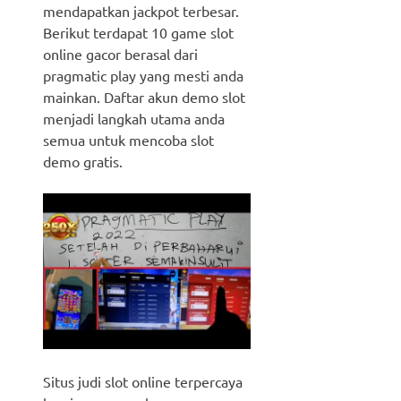
mendapatkan jackpot terbesar.
Berikut terdapat 10 game slot
online gacor berasal dari
pragmatic play yang mesti anda
mainkan. Daftar akun demo slot
menjadi langkah utama anda
semua untuk mencoba slot
demo gratis.
Situs judi slot online terpercaya