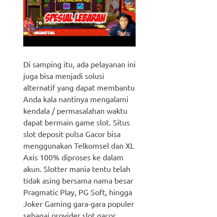
Di samping itu, ada pelayanan ini
juga bisa menjadi solusi
alternatif yang dapat membantu
Anda kala nantinya mengalami
kendala / permasalahan waktu
dapat bermain game slot. Situs
slot deposit pulsa Gacor bisa
menggunakan Telkomsel dan XL
Axis 100% diproses ke dalam
akun. Slotter mania tentu telah
tidak asing bersama nama besar
Pragmatic Play, PG Soft, hingga
Joker Gaming gara-gara populer
sebagai provider slot gacor