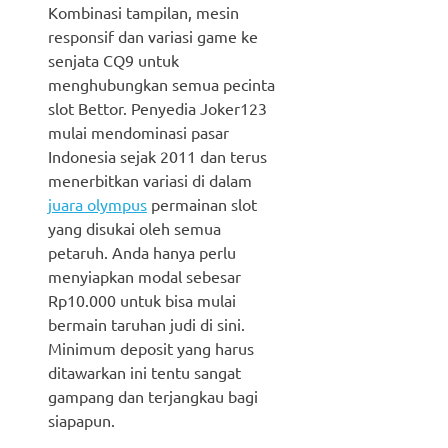
Kombinasi tampilan, mesin
responsif dan variasi game ke
senjata CQ9 untuk
menghubungkan semua pecinta
slot Bettor. Penyedia Joker123
mulai mendominasi pasar
Indonesia sejak 2011 dan terus
menerbitkan variasi di dalam
juara olympus
permainan slot
yang disukai oleh semua
petaruh. Anda hanya perlu
menyiapkan modal sebesar
Rp10.000 untuk bisa mulai
bermain taruhan judi di sini.
Minimum deposit yang harus
ditawarkan ini tentu sangat
gampang dan terjangkau bagi
siapapun.