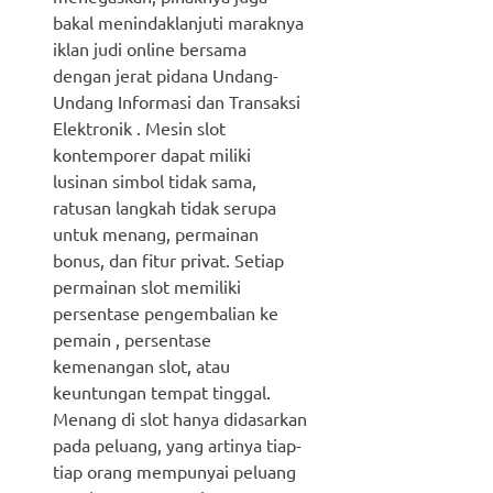
bakal menindaklanjuti maraknya
iklan judi online bersama
dengan jerat pidana Undang-
Undang Informasi dan Transaksi
Elektronik . Mesin slot
kontemporer dapat miliki
lusinan simbol tidak sama,
ratusan langkah tidak serupa
untuk menang, permainan
bonus, dan fitur privat. Setiap
permainan slot memiliki
persentase pengembalian ke
pemain , persentase
kemenangan slot, atau
keuntungan tempat tinggal.
Menang di slot hanya didasarkan
pada peluang, yang artinya tiap-
tiap orang mempunyai peluang