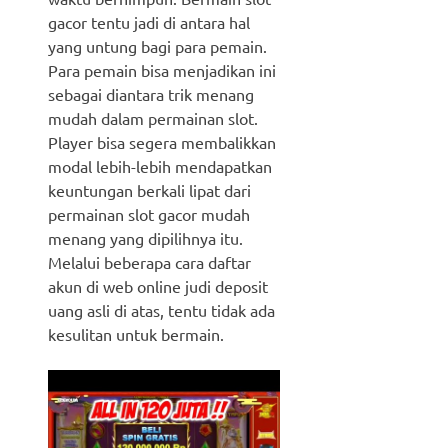
gacor tentu jadi di antara hal
yang untung bagi para pemain.
Para pemain bisa menjadikan ini
sebagai diantara trik menang
mudah dalam permainan slot.
Player bisa segera membalikkan
modal lebih-lebih mendapatkan
keuntungan berkali lipat dari
permainan slot gacor mudah
menang yang dipilihnya itu.
Melalui beberapa cara daftar
akun di web online judi deposit
uang asli di atas, tentu tidak ada
kesulitan untuk bermain.