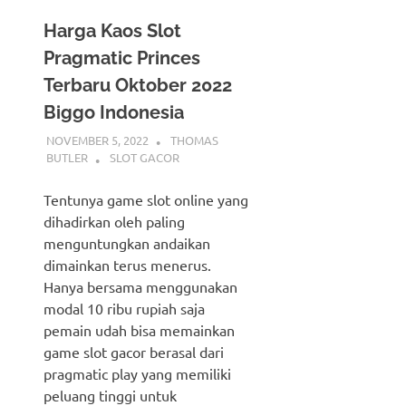
Harga Kaos Slot
Pragmatic Princes
Terbaru Oktober 2022
Biggo Indonesia
NOVEMBER 5, 2022
THOMAS
BUTLER
SLOT GACOR
Tentunya game slot online yang
dihadirkan oleh paling
menguntungkan andaikan
dimainkan terus menerus.
Hanya bersama menggunakan
modal 10 ribu rupiah saja
pemain udah bisa memainkan
game slot gacor berasal dari
pragmatic play yang memiliki
peluang tinggi untuk