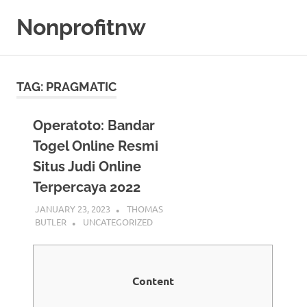
Skip
Nonprofitnw
to
content
Bocoran
Slot
Gacor
TAG:
PRAGMATIC
Hari
Ini
Operatoto: Bandar
Togel Online Resmi
Situs Judi Online
Terpercaya 2022
JANUARY 23, 2023
THOMAS
BUTLER
UNCATEGORIZED
Content