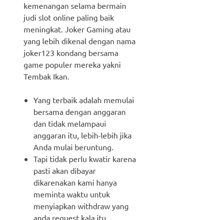
kemenangan selama bermain
judi slot online paling baik
meningkat. Joker Gaming atau
yang lebih dikenal dengan nama
joker123 kondang bersama
game populer mereka yakni
Tembak Ikan.
Yang terbaik adalah memulai
bersama dengan anggaran
dan tidak melampaui
anggaran itu, lebih-lebih jika
Anda mulai beruntung.
Tapi tidak perlu kwatir karena
pasti akan dibayar
dikarenakan kami hanya
meminta waktu untuk
menyiapkan withdraw yang
anda request kala itu.