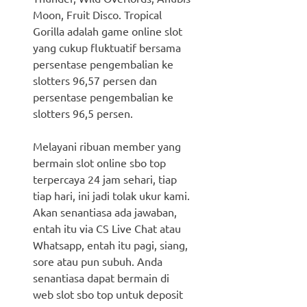
Moon, Fruit Disco. Tropical
Gorilla adalah game online slot
yang cukup fluktuatif bersama
persentase pengembalian ke
slotters 96,57 persen dan
persentase pengembalian ke
slotters 96,5 persen.
Melayani ribuan member yang
bermain slot online sbo top
terpercaya 24 jam sehari, tiap
tiap hari, ini jadi tolak ukur kami.
Akan senantiasa ada jawaban,
entah itu via CS Live Chat atau
Whatsapp, entah itu pagi, siang,
sore atau pun subuh. Anda
senantiasa dapat bermain di
web slot sbo top untuk deposit