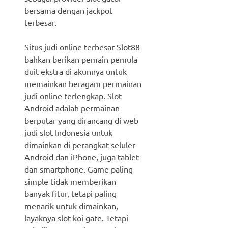
bersama dengan jackpot
terbesar.
Situs judi online terbesar Slot88
bahkan berikan pemain pemula
duit ekstra di akunnya untuk
memainkan beragam permainan
judi online terlengkap. Slot
Android adalah permainan
berputar yang dirancang di web
judi slot Indonesia untuk
dimainkan di perangkat seluler
Android dan iPhone, juga tablet
dan smartphone. Game paling
simple tidak memberikan
banyak fitur, tetapi paling
menarik untuk dimainkan,
layaknya slot koi gate. Tetapi