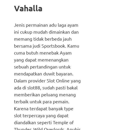
Vahalla
Jenis permainan adu laga ayam
ini cukup mudah dimainkan dan
memang tidak berbeda jauh
bersama judi Sportsbook. Kamu
cuma butuh menebak Ayam
yang dapat memenangkan
sebuah pertandingan untuk
mendapatkan duwit bayaran.
Dalam provider Slot Online yang
ada di slot88, sudah pasti bakal
memberikan peluang menang
terbaik untuk para pemain.
Karena terdapat banyak type
slot terpercaya yang dapat
diandalkan seperti Temple of
Thunder, Wild Overlords, Anubis