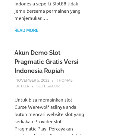
Indonesia seperti Slot88 tidak
jemu bersama permainan yang
menjemukan.…
READ MORE
Akun Demo Slot
Pragmatic Gratis Versi
Indonesia Rupiah
NOVEMBER 5, 2022
THOMAS
BUTLER
SLOT GACOR
Untuk bisa memainkan slot
Curse Werewolf aslinya anda
butuh mencari website slot yang
sediakan Provider slot
Pragmatic Play. Percayakan