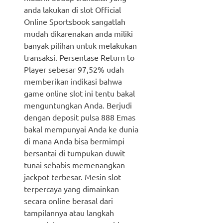
anda lakukan di slot Official
Online Sportsbook sangatlah
mudah dikarenakan anda miliki
banyak pilihan untuk melakukan
transaksi. Persentase Return to
Player sebesar 97,52% udah
memberikan indikasi bahwa
game online slot ini tentu bakal
menguntungkan Anda. Berjudi
dengan deposit pulsa 888 Emas
bakal mempunyai Anda ke dunia
di mana Anda bisa bermimpi
bersantai di tumpukan duwit
tunai sehabis memenangkan
jackpot terbesar. Mesin slot
terpercaya yang dimainkan
secara online berasal dari
tampilannya atau langkah