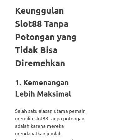
Keunggulan
Slot88 Tanpa
Potongan yang
Tidak Bisa
Diremehkan
1. Kemenangan
Lebih Maksimal
Salah satu alasan utama pemain
memilih slot88 tanpa potongan
adalah karena mereka
mendapatkan jumlah