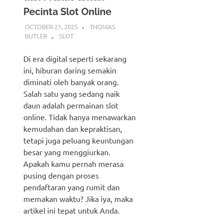
Pecinta Slot Online
OCTOBER 21, 2025
THOMAS
BUTLER
SLOT
Di era digital seperti sekarang
ini, hiburan daring semakin
diminati oleh banyak orang.
Salah satu yang sedang naik
daun adalah permainan slot
online. Tidak hanya menawarkan
kemudahan dan kepraktisan,
tetapi juga peluang keuntungan
besar yang menggiurkan.
Apakah kamu pernah merasa
pusing dengan proses
pendaftaran yang rumit dan
memakan waktu? Jika iya, maka
artikel ini tepat untuk Anda.