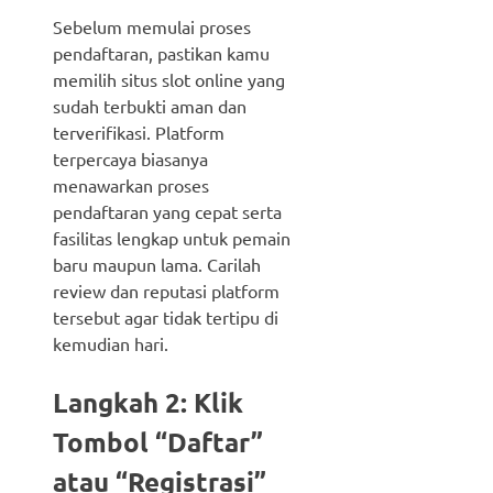
Sebelum memulai proses
pendaftaran, pastikan kamu
memilih situs slot online yang
sudah terbukti aman dan
terverifikasi. Platform
terpercaya biasanya
menawarkan proses
pendaftaran yang cepat serta
fasilitas lengkap untuk pemain
baru maupun lama. Carilah
review dan reputasi platform
tersebut agar tidak tertipu di
kemudian hari.
Langkah 2: Klik
Tombol “Daftar”
atau “Registrasi”