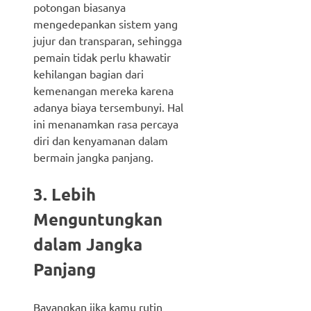
potongan biasanya
mengedepankan sistem yang
jujur dan transparan, sehingga
pemain tidak perlu khawatir
kehilangan bagian dari
kemenangan mereka karena
adanya biaya tersembunyi. Hal
ini menanamkan rasa percaya
diri dan kenyamanan dalam
bermain jangka panjang.
3. Lebih
Menguntungkan
dalam Jangka
Panjang
Bayangkan jika kamu rutin