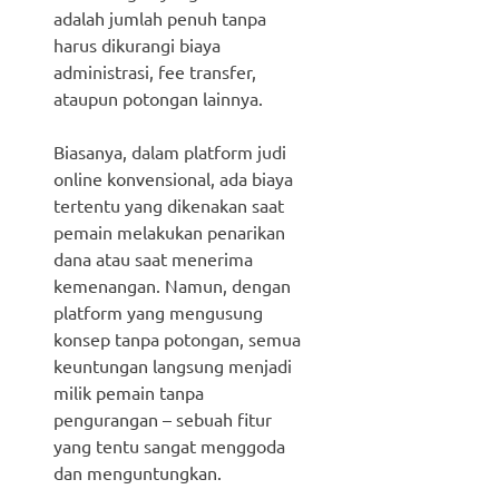
adalah jumlah penuh tanpa
harus dikurangi biaya
administrasi, fee transfer,
ataupun potongan lainnya.
Biasanya, dalam platform judi
online konvensional, ada biaya
tertentu yang dikenakan saat
pemain melakukan penarikan
dana atau saat menerima
kemenangan. Namun, dengan
platform yang mengusung
konsep tanpa potongan, semua
keuntungan langsung menjadi
milik pemain tanpa
pengurangan – sebuah fitur
yang tentu sangat menggoda
dan menguntungkan.