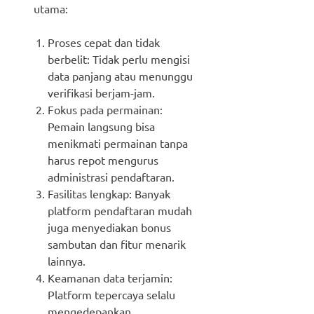
utama:
Proses cepat dan tidak
berbelit: Tidak perlu mengisi
data panjang atau menunggu
verifikasi berjam-jam.
Fokus pada permainan:
Pemain langsung bisa
menikmati permainan tanpa
harus repot mengurus
administrasi pendaftaran.
Fasilitas lengkap: Banyak
platform pendaftaran mudah
juga menyediakan bonus
sambutan dan fitur menarik
lainnya.
Keamanan data terjamin:
Platform tepercaya selalu
mengedepankan