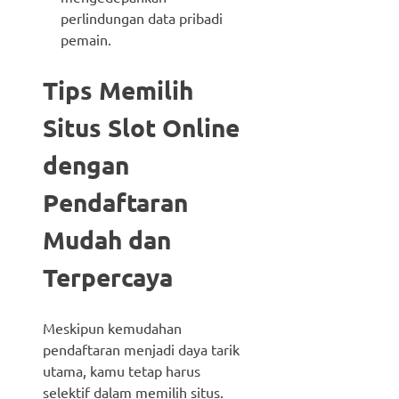
perlindungan data pribadi
pemain.
Tips Memilih
Situs Slot Online
dengan
Pendaftaran
Mudah dan
Terpercaya
Meskipun kemudahan
pendaftaran menjadi daya tarik
utama, kamu tetap harus
selektif dalam memilih situs.