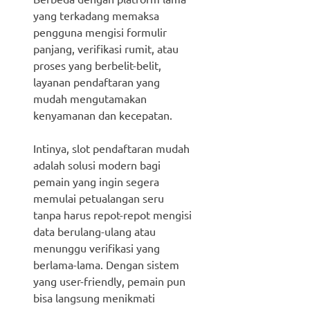
yang terkadang memaksa
pengguna mengisi formulir
panjang, verifikasi rumit, atau
proses yang berbelit-belit,
layanan pendaftaran yang
mudah mengutamakan
kenyamanan dan kecepatan.
Intinya, slot pendaftaran mudah
adalah solusi modern bagi
pemain yang ingin segera
memulai petualangan seru
tanpa harus repot-repot mengisi
data berulang-ulang atau
menunggu verifikasi yang
berlama-lama. Dengan sistem
yang user-friendly, pemain pun
bisa langsung menikmati