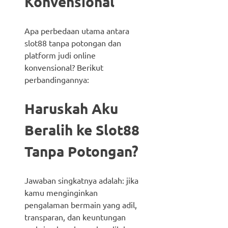
Konvensional
Apa perbedaan utama antara
slot88 tanpa potongan dan
platform judi online
konvensional? Berikut
perbandingannya:
Haruskah Aku
Beralih ke Slot88
Tanpa Potongan?
Jawaban singkatnya adalah: jika
kamu menginginkan
pengalaman bermain yang adil,
transparan, dan keuntungan