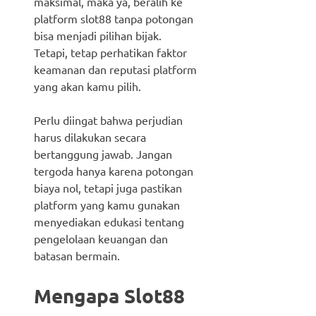
maksimal, maka ya, beralih ke
platform slot88 tanpa potongan
bisa menjadi pilihan bijak.
Tetapi, tetap perhatikan faktor
keamanan dan reputasi platform
yang akan kamu pilih.
Perlu diingat bahwa perjudian
harus dilakukan secara
bertanggung jawab. Jangan
tergoda hanya karena potongan
biaya nol, tetapi juga pastikan
platform yang kamu gunakan
menyediakan edukasi tentang
pengelolaan keuangan dan
batasan bermain.
Mengapa Slot88