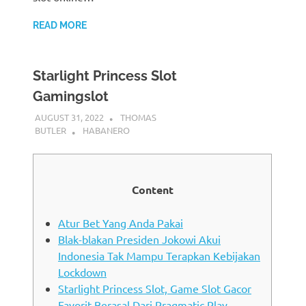
READ MORE
Starlight Princess Slot
Gamingslot
AUGUST 31, 2022
THOMAS
BUTLER
HABANERO
Content
Atur Bet Yang Anda Pakai
Blak-blakan Presiden Jokowi Akui
Indonesia Tak Mampu Terapkan Kebijakan
Lockdown
Starlight Princess Slot, Game Slot Gacor
Favorit Berasal Dari Pragmatic Play