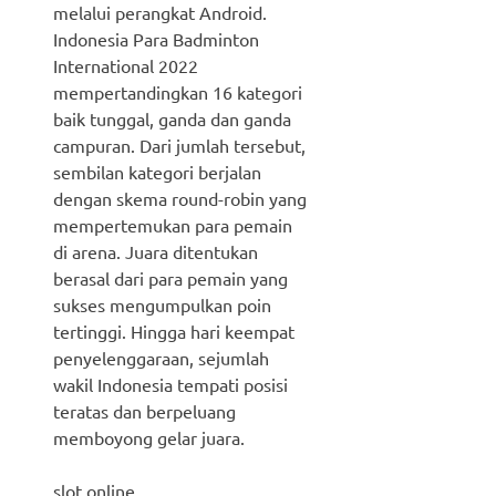
melalui perangkat Android.
Indonesia Para Badminton
International 2022
mempertandingkan 16 kategori
baik tunggal, ganda dan ganda
campuran. Dari jumlah tersebut,
sembilan kategori berjalan
dengan skema round-robin yang
mempertemukan para pemain
di arena. Juara ditentukan
berasal dari para pemain yang
sukses mengumpulkan poin
tertinggi. Hingga hari keempat
penyelenggaraan, sejumlah
wakil Indonesia tempati posisi
teratas dan berpeluang
memboyong gelar juara.
slot online
…