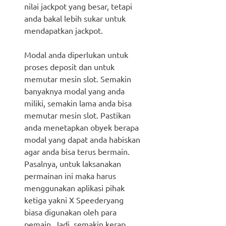
nilai jackpot yang besar, tetapi
anda bakal lebih sukar untuk
mendapatkan jackpot.
Modal anda diperlukan untuk
proses deposit dan untuk
memutar mesin slot. Semakin
banyaknya modal yang anda
miliki, semakin lama anda bisa
memutar mesin slot. Pastikan
anda menetapkan obyek berapa
modal yang dapat anda habiskan
agar anda bisa terus bermain.
Pasalnya, untuk laksanakan
permainan ini maka harus
menggunakan aplikasi pihak
ketiga yakni X Speederyang
biasa digunakan oleh para
pemain. Jadi, semakin kerap