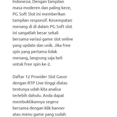
Indonesia. Dengan tampilan
masa moderen dan paling kece,
PG Soft Slot ini memberikan
tampilan responsif. Kesempatan
menang di di dalam PG Soft slot
ini sangatlah besar sekali
bersama variasi game slot online
yang update dan unik. Jika free
spin yang pertama tidak
menang, langsung saja beli
untuk free spin ke-2.
Daftar 12 Provider Slot Gacor
dengan RTP Live tinggi diatas
tentunya udah kita analisa
terlebih dahulu. Anda dapat
membuktikannya segera
bersama dengan klik banner
atau menu game yang sudah