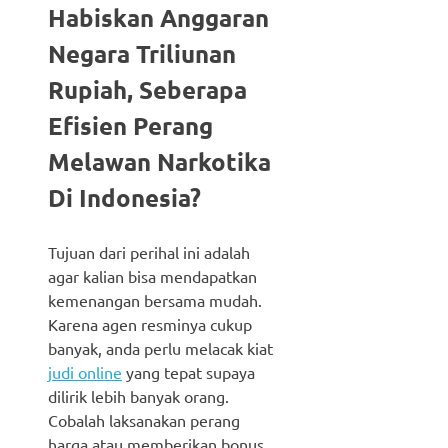
Habiskan Anggaran
Negara Triliunan
Rupiah, Seberapa
Efisien Perang
Melawan Narkotika
Di Indonesia?
Tujuan dari perihal ini adalah
agar kalian bisa mendapatkan
kemenangan bersama mudah.
Karena agen resminya cukup
banyak, anda perlu melacak kiat
judi online
yang tepat supaya
dilirik lebih banyak orang.
Cobalah laksanakan perang
harga atau memberikan bonus