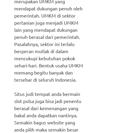
merupakan UMKM yang
mendapat dukungan penuh oleh
pemerintah. UMKM di sektor
pertanian juga menjadi UMKM
lain yang mendapat dukungan
penuh berasal dari pemerintah.
Pasalahnya, sektor ini terlalu
berperan mutlak di dalam
mencukupi kebutuhan pokok
sehari-hari. Bentuk usaha UMKM
memang begitu banyak dan
tersebar di seluruh Indonesia.
Situs judi tempat anda bermain
slot pulsa juga bisa jadi penentu
berasal dari kemenangan yang
bakal anda dapatkan nantinya.
Semakin bagus website yang
anda pilih maka semakin besar