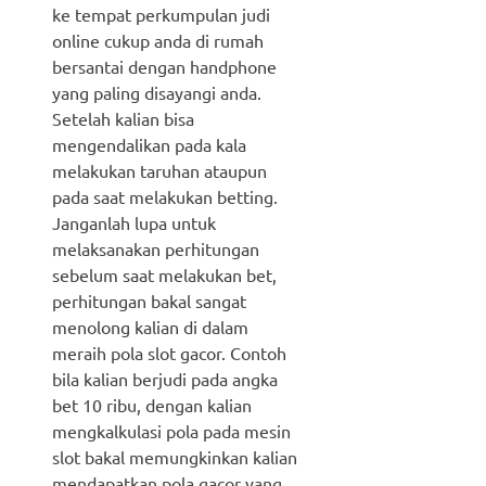
ke tempat perkumpulan judi
online cukup anda di rumah
bersantai dengan handphone
yang paling disayangi anda.
Setelah kalian bisa
mengendalikan pada kala
melakukan taruhan ataupun
pada saat melakukan betting.
Janganlah lupa untuk
melaksanakan perhitungan
sebelum saat melakukan bet,
perhitungan bakal sangat
menolong kalian di dalam
meraih pola slot gacor. Contoh
bila kalian berjudi pada angka
bet 10 ribu, dengan kalian
mengkalkulasi pola pada mesin
slot bakal memungkinkan kalian
mendapatkan pola gacor yang