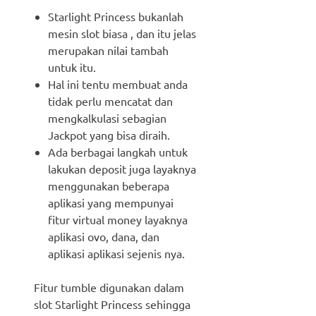
Starlight Princess bukanlah
mesin slot biasa , dan itu jelas
merupakan nilai tambah
untuk itu.
Hal ini tentu membuat anda
tidak perlu mencatat dan
mengkalkulasi sebagian
Jackpot yang bisa diraih.
Ada berbagai langkah untuk
lakukan deposit juga layaknya
menggunakan beberapa
aplikasi yang mempunyai
fitur virtual money layaknya
aplikasi ovo, dana, dan
aplikasi aplikasi sejenis nya.
Fitur tumble digunakan dalam
slot Starlight Princess sehingga