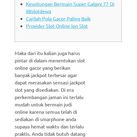
Keuntungan Bermain Super Galaxy 77 Di
88slotdewa
Carilah Pola Gacor Paling Baik
Provider Slot Online Ion Slot
Maka dari itu kalian juga harus
pintar di dalam menentukan slot
online gacor yang berikan
banyak jackpot terbesar agar
dapat merasakan sensasi jackpot
slot yang disediakan. Di era
perkembangan jaman ini terlalu
mudah untuk bermain judi
online karena semua telah di
sediakan di smarphone anda
supaya hemat waktu dan terlalu
praktis. Anda tidak butuh datang