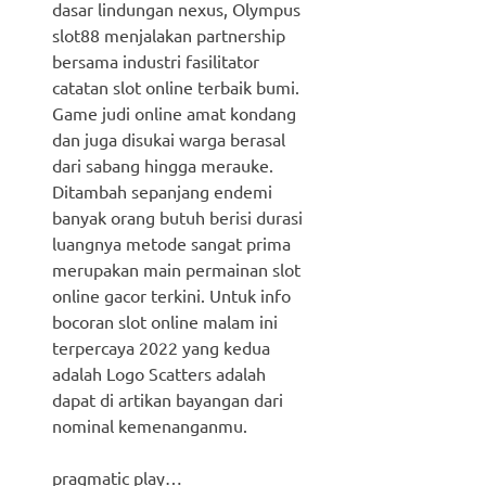
dasar lindungan nexus, Olympus
slot88 menjalakan partnership
bersama industri fasilitator
catatan slot online terbaik bumi.
Game judi online amat kondang
dan juga disukai warga berasal
dari sabang hingga merauke.
Ditambah sepanjang endemi
banyak orang butuh berisi durasi
luangnya metode sangat prima
merupakan main permainan slot
online gacor terkini. Untuk info
bocoran slot online malam ini
terpercaya 2022 yang kedua
adalah Logo Scatters adalah
dapat di artikan bayangan dari
nominal kemenanganmu.
pragmatic play
…