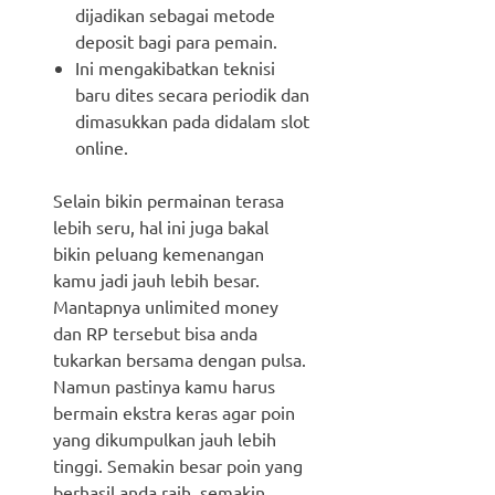
dijadikan sebagai metode
deposit bagi para pemain.
Ini mengakibatkan teknisi
baru dites secara periodik dan
dimasukkan pada didalam slot
online.
Selain bikin permainan terasa
lebih seru, hal ini juga bakal
bikin peluang kemenangan
kamu jadi jauh lebih besar.
Mantapnya unlimited money
dan RP tersebut bisa anda
tukarkan bersama dengan pulsa.
Namun pastinya kamu harus
bermain ekstra keras agar poin
yang dikumpulkan jauh lebih
tinggi. Semakin besar poin yang
berhasil anda raih, semakin