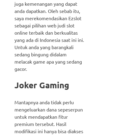
juga kemenangan yang dapat
anda dapatkan. Oleh sebab itu,
saya merekomendasikan Ezslot
sebagai pilihan web judi slot
online terbaik dan berkualitas
yang ada di Indonesia saat ini ini.
Untuk anda yang barangkali
sedang bingung didalam
melacak game apa yang sedang
gacor.
Joker Gaming
Mantapnya anda tidak perlu
mengeluarkan dana sepeserpun
untuk mendapatkan fitur
premium tersebut. Hasil
modifikasi ini hanya bisa diakses