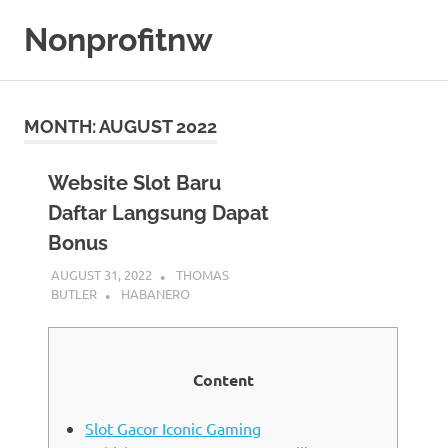
Skip
Nonprofitnw
to
content
Bocoran
Slot
Gacor
MONTH:
AUGUST 2022
Hari
Ini
Website Slot Baru
Daftar Langsung Dapat
Bonus
AUGUST 31, 2022
THOMAS
BUTLER
HABANERO
Content
Slot Gacor Iconic Gaming