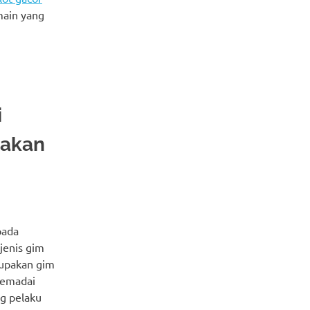
main yang
i
rakan
pada
jenis gim
rupakan gim
memadai
g pelaku