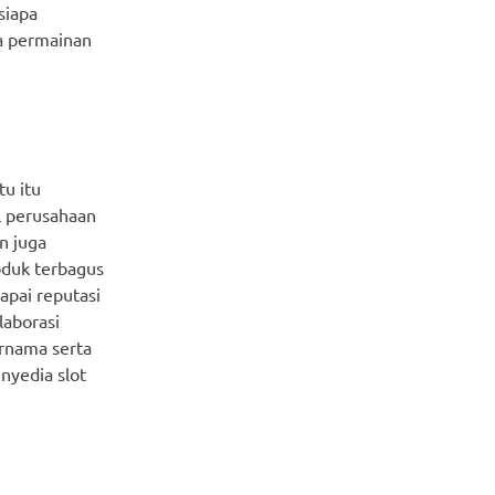
siapa
ta permainan
tu itu
al perusahaan
n juga
duk terbagus
pai reputasi
laborasi
ernama serta
nyedia slot