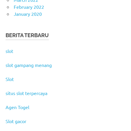
February 2022
January 2020
BERITA TERBARU
slot
slot gampang menang
Slot
situs slot terpercaya
Agen Togel
Slot gacor