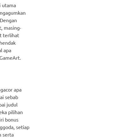
i utama
mengagumkan
n.Dengan
t, masing-
 terlihat
 hendak
l apa
b GameArt.
 gacor apa
ai sebab
ai judul
ka pilihan
iri bonus
ggoda, setiap
 serta