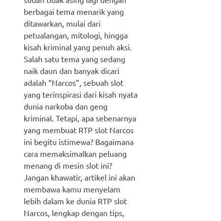
berbagai tema menarik yang
ditawarkan, mulai dari
petualangan, mitologi, hingga
kisah kriminal yang penuh aksi.
Salah satu tema yang sedang
naik daun dan banyak dicari
adalah “Narcos”, sebuah slot
yang terinspirasi dari kisah nyata
dunia narkoba dan geng
kriminal. Tetapi, apa sebenarnya
yang membuat RTP slot Narcos
ini begitu istimewa? Bagaimana
cara memaksimalkan peluang
menang di mesin slot ini?
Jangan khawatir, artikel ini akan
membawa kamu menyelam
lebih dalam ke dunia RTP slot
Narcos, lengkap dengan tips,