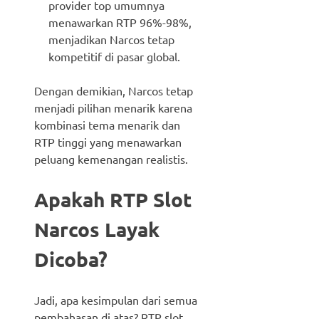
provider top umumnya
menawarkan RTP 96%-98%,
menjadikan Narcos tetap
kompetitif di pasar global.
Dengan demikian, Narcos tetap
menjadi pilihan menarik karena
kombinasi tema menarik dan
RTP tinggi yang menawarkan
peluang kemenangan realistis.
Apakah RTP Slot
Narcos Layak
Dicoba?
Jadi, apa kesimpulan dari semua
pembahasan di atas? RTP slot