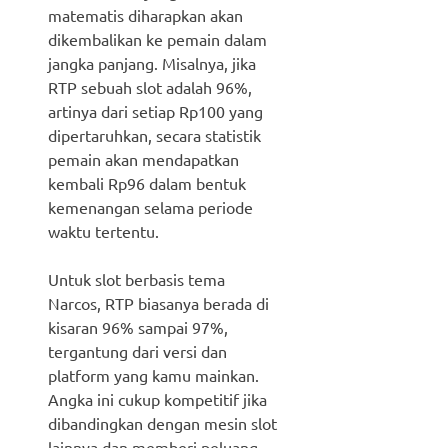
matematis diharapkan akan
dikembalikan ke pemain dalam
jangka panjang. Misalnya, jika
RTP sebuah slot adalah 96%,
artinya dari setiap Rp100 yang
dipertaruhkan, secara statistik
pemain akan mendapatkan
kembali Rp96 dalam bentuk
kemenangan selama periode
waktu tertentu.
Untuk slot berbasis tema
Narcos, RTP biasanya berada di
kisaran 96% sampai 97%,
tergantung dari versi dan
platform yang kamu mainkan.
Angka ini cukup kompetitif jika
dibandingkan dengan mesin slot
lainnya dan memberi peluang