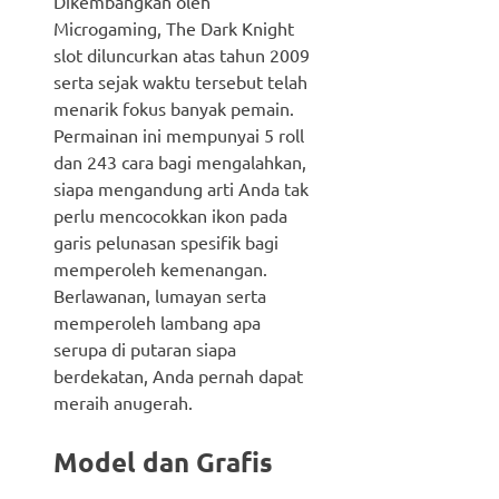
Dikembangkan oleh
Microgaming, The Dark Knight
slot diluncurkan atas tahun 2009
serta sejak waktu tersebut telah
menarik fokus banyak pemain.
Permainan ini mempunyai 5 roll
dan 243 cara bagi mengalahkan,
siapa mengandung arti Anda tak
perlu mencocokkan ikon pada
garis pelunasan spesifik bagi
memperoleh kemenangan.
Berlawanan, lumayan serta
memperoleh lambang apa
serupa di putaran siapa
berdekatan, Anda pernah dapat
meraih anugerah.
Model dan Grafis