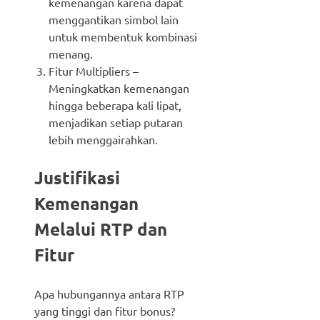
kemenangan karena dapat
menggantikan simbol lain
untuk membentuk kombinasi
menang.
Fitur Multipliers –
Meningkatkan kemenangan
hingga beberapa kali lipat,
menjadikan setiap putaran
lebih menggairahkan.
Justifikasi
Kemenangan
Melalui RTP dan
Fitur
Apa hubungannya antara RTP
yang tinggi dan fitur bonus?