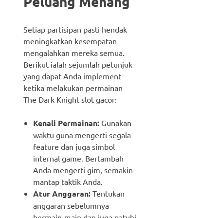
Peluang Menang
Setiap partisipan pasti hendak
meningkatkan kesempatan
mengalahkan mereka semua.
Berikut ialah sejumlah petunjuk
yang dapat Anda implement
ketika melakukan permainan
The Dark Knight slot gacor:
Kenali Permainan:
Gunakan
waktu guna mengerti segala
feature dan juga simbol
internal game. Bertambah
Anda mengerti gim, semakin
mantap taktik Anda.
Atur Anggaran:
Tentukan
anggaran sebelumnya
bermain-main dan juga patuhi