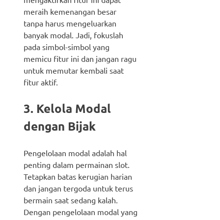
meraih kemenangan besar
tanpa harus mengeluarkan
banyak modal. Jadi, fokuslah
pada simbol-simbol yang
memicu fitur ini dan jangan ragu
untuk memutar kembali saat
fitur aktif.
3. Kelola Modal
dengan Bijak
Pengelolaan modal adalah hal
penting dalam permainan slot.
Tetapkan batas kerugian harian
dan jangan tergoda untuk terus
bermain saat sedang kalah.
Dengan pengelolaan modal yang