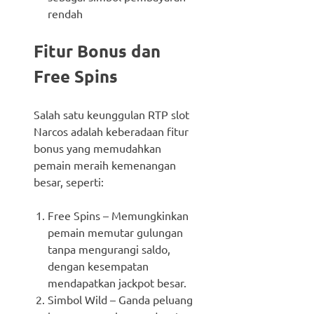
rendah
Fitur Bonus dan
Free Spins
Salah satu keunggulan RTP slot
Narcos adalah keberadaan fitur
bonus yang memudahkan
pemain meraih kemenangan
besar, seperti:
Free Spins – Memungkinkan
pemain memutar gulungan
tanpa mengurangi saldo,
dengan kesempatan
mendapatkan jackpot besar.
Simbol Wild – Ganda peluang