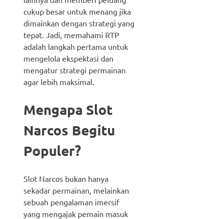
cukup besar untuk menang jika
dimainkan dengan strategi yang
tepat. Jadi, memahami RTP
adalah langkah pertama untuk
mengelola ekspektasi dan
mengatur strategi permainan
agar lebih maksimal.
Mengapa Slot
Narcos Begitu
Populer?
Slot Narcos bukan hanya
sekadar permainan, melainkan
sebuah pengalaman imersif
yang mengajak pemain masuk