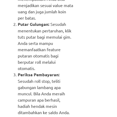
menjadikan sesuai value mata
uang dan juga jumlah koin
per batas.
Putar Gulungan:
Sesudah
menentukan pertaruhan, klik
tuts putar bagi memulai gim.
Anda serta mampu
memanfaatkan feature
putaran otomatis bagi
berputar roll melalui
otomatis.
Periksa Pembayaran:
Sesudah roll stop, teliti
gabungan lambang apa
muncul. Bila Anda meraih
campuran apa berhasil,
hadiah hendak mesin
ditambahkan ke saldo Anda.