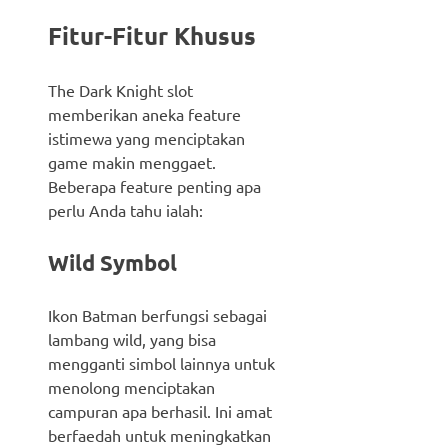
Fitur-Fitur Khusus
The Dark Knight slot
memberikan aneka feature
istimewa yang menciptakan
game makin menggaet.
Beberapa feature penting apa
perlu Anda tahu ialah:
Wild Symbol
Ikon Batman berfungsi sebagai
lambang wild, yang bisa
mengganti simbol lainnya untuk
menolong menciptakan
campuran apa berhasil. Ini amat
berfaedah untuk meningkatkan