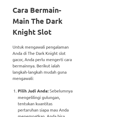
Cara Bermain-
Main The Dark
Knight Slot
Untuk mengawali pengalaman
Anda di The Dark Knight slot
gacor, Anda perlu mengerti cara
bermainnya. Berikut ialah
langkah-langkah mudah guna
mengawali:
Pilih Judi Anda:
Sebelumnya
mengelilingi gulungan,
tentukan kuantitas
pertaruhan siapa mau Anda
menempatkan. Anda bisa