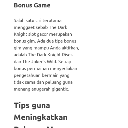
Bonus Game
Salah satu ciri terutama
menggaet sebab The Dark
Knight slot gacor merupakan
bonus gim. Ada dua tipe bonus
gim yang mampu Anda aktifkan,
adalah The Dark Knight Rises
dan The Joker’s Wild. Setiap
bonus permainan menyediakan
pengetahuan bermain yang
tidak sama dan peluang guna
menang anugerah gigantic.
Tips guna
Meningkatkan