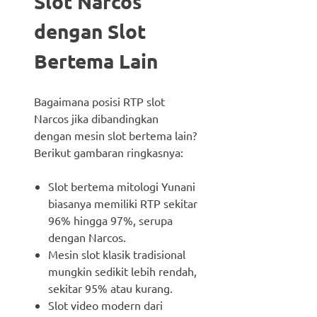
Slot Narcos
dengan Slot
Bertema Lain
Bagaimana posisi RTP slot
Narcos jika dibandingkan
dengan mesin slot bertema lain?
Berikut gambaran ringkasnya:
Slot bertema mitologi Yunani
biasanya memiliki RTP sekitar
96% hingga 97%, serupa
dengan Narcos.
Mesin slot klasik tradisional
mungkin sedikit lebih rendah,
sekitar 95% atau kurang.
Slot video modern dari