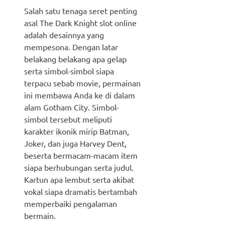
Salah satu tenaga seret penting
asal The Dark Knight slot online
adalah desainnya yang
mempesona. Dengan latar
belakang belakang apa gelap
serta simbol-simbol siapa
terpacu sebab movie, permainan
ini membawa Anda ke di dalam
alam Gotham City. Simbol-
simbol tersebut meliputi
karakter ikonik mirip Batman,
Joker, dan juga Harvey Dent,
beserta bermacam-macam item
siapa berhubungan serta judul.
Kartun apa lembut serta akibat
vokal siapa dramatis bertambah
memperbaiki pengalaman
bermain.