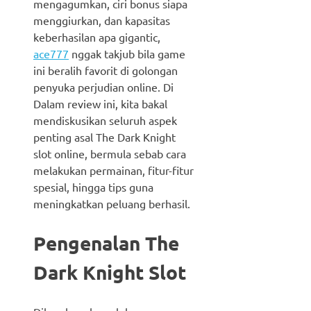
mengagumkan, ciri bonus siapa
menggiurkan, dan kapasitas
keberhasilan apa gigantic,
ace777
nggak takjub bila game
ini beralih favorit di golongan
penyuka perjudian online. Di
Dalam review ini, kita bakal
mendiskusikan seluruh aspek
penting asal The Dark Knight
slot online, bermula sebab cara
melakukan permainan, fitur-fitur
spesial, hingga tips guna
meningkatkan peluang berhasil.
Pengenalan The
Dark Knight Slot