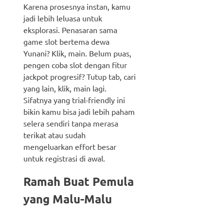
Karena prosesnya instan, kamu
jadi lebih leluasa untuk
eksplorasi. Penasaran sama
game slot bertema dewa
Yunani? Klik, main. Belum puas,
pengen coba slot dengan fitur
jackpot progresif? Tutup tab, cari
yang lain, klik, main lagi.
Sifatnya yang trial-friendly ini
bikin kamu bisa jadi lebih paham
selera sendiri tanpa merasa
terikat atau sudah
mengeluarkan effort besar
untuk registrasi di awal.
Ramah Buat Pemula
yang Malu-Malu