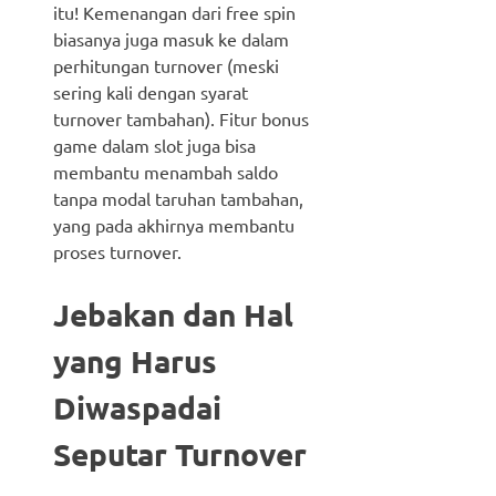
itu! Kemenangan dari free spin
biasanya juga masuk ke dalam
perhitungan turnover (meski
sering kali dengan syarat
turnover tambahan). Fitur bonus
game dalam slot juga bisa
membantu menambah saldo
tanpa modal taruhan tambahan,
yang pada akhirnya membantu
proses turnover.
Jebakan dan Hal
yang Harus
Diwaspadai
Seputar Turnover