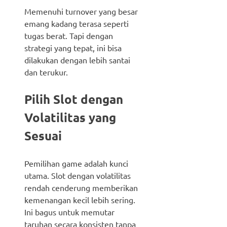
Memenuhi turnover yang besar
emang kadang terasa seperti
tugas berat. Tapi dengan
strategi yang tepat, ini bisa
dilakukan dengan lebih santai
dan terukur.
Pilih Slot dengan
Volatilitas yang
Sesuai
Pemilihan game adalah kunci
utama. Slot dengan volatilitas
rendah cenderung memberikan
kemenangan kecil lebih sering.
Ini bagus untuk memutar
taruhan secara konsisten tanpa