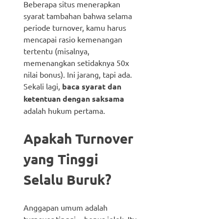
Beberapa situs menerapkan
syarat tambahan bahwa selama
periode turnover, kamu harus
mencapai rasio kemenangan
tertentu (misalnya,
memenangkan setidaknya 50x
nilai bonus). Ini jarang, tapi ada.
Sekali lagi,
baca syarat dan
ketentuan dengan saksama
adalah hukum pertama.
Apakah Turnover
yang Tinggi
Selalu Buruk?
Anggapan umum adalah
turnover tinggi = bonus jelek. Itu