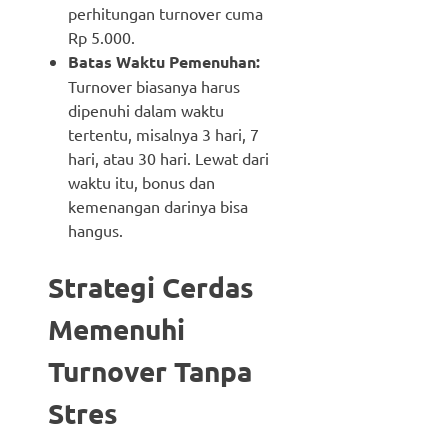
perhitungan turnover cuma
Rp 5.000.
Batas Waktu Pemenuhan:
Turnover biasanya harus
dipenuhi dalam waktu
tertentu, misalnya 3 hari, 7
hari, atau 30 hari. Lewat dari
waktu itu, bonus dan
kemenangan darinya bisa
hangus.
Strategi Cerdas
Memenuhi
Turnover Tanpa
Stres