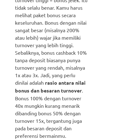
tidak selalu benar. Kamu harus
melihat paket bonus secara
keseluruhan. Bonus dengan nilai
sangat besar (misalnya 200%
atau lebih) wajar jika memiliki
turnover yang lebih tinggi.
Sebaliknya, bonus cashback 10%
tanpa deposit biasanya punya
turnover yang rendah, misalnya
1x atau 3x. Jadi, yang perlu
dinilai adalah
rasio antara nilai
bonus dan besaran turnover
.
Bonus 100% dengan turnover
40x mungkin kurang menarik
dibanding bonus 50% dengan
turnover 15x, tergantung juga
pada besaran deposit dan
preferensi bermainmu.