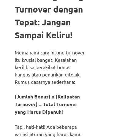
Turnover dengan
Tepat: Jangan
Sampai Keliru!
Memahami cara hitung turnover
itu krusial banget. Kesalahan
kecil bisa berakibat bonus
hangus atau penarikan ditolak.
Rumus dasarnya sederhana:
(Jumlah Bonus) x (Kelipatan
Turnover) = Total Turnover
yang Harus Dipenuhi
Tapi, hati-hati! Ada beberapa
variasi aturan yang harus kamu