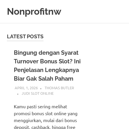
Skip
Nonprofitnw
to
content
Bocoran
Slot
Gacor
LATEST POSTS
Hari
Ini
Bingung dengan Syarat
Turnover Bonus Slot? Ini
Penjelasan Lengkapnya
Biar Gak Salah Paham
APRIL 1, 2026
THOMAS BUTLER
JUDI SLOT ONLINE
Kamu pasti sering melihat
promosi bonus slot online yang
menggiurkan, mulai dari bonus
deposit, cashback, hingga free