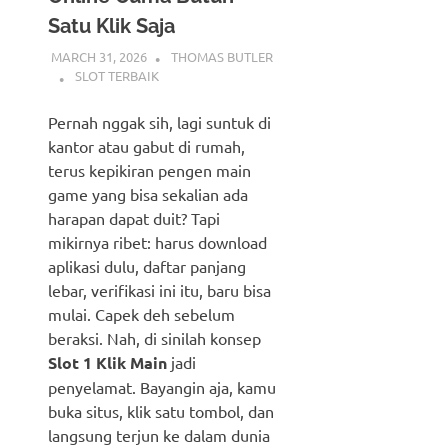
Satu Klik Saja
MARCH 31, 2026
THOMAS BUTLER
SLOT TERBAIK
Pernah nggak sih, lagi suntuk di
kantor atau gabut di rumah,
terus kepikiran pengen main
game yang bisa sekalian ada
harapan dapat duit? Tapi
mikirnya ribet: harus download
aplikasi dulu, daftar panjang
lebar, verifikasi ini itu, baru bisa
mulai. Capek deh sebelum
beraksi. Nah, di sinilah konsep
Slot 1 Klik Main
jadi
penyelamat. Bayangin aja, kamu
buka situs, klik satu tombol, dan
langsung terjun ke dalam dunia