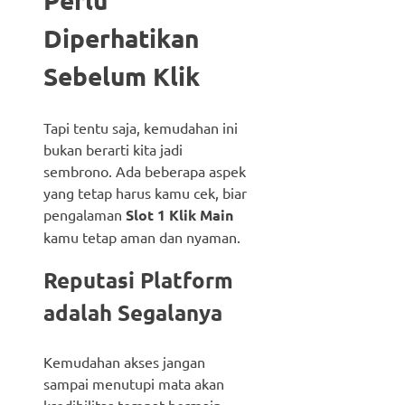
Diperhatikan
Sebelum Klik
Tapi tentu saja, kemudahan ini
bukan berarti kita jadi
sembrono. Ada beberapa aspek
yang tetap harus kamu cek, biar
pengalaman
Slot 1 Klik Main
kamu tetap aman dan nyaman.
Reputasi Platform
adalah Segalanya
Kemudahan akses jangan
sampai menutupi mata akan
kredibilitas tempat bermain.