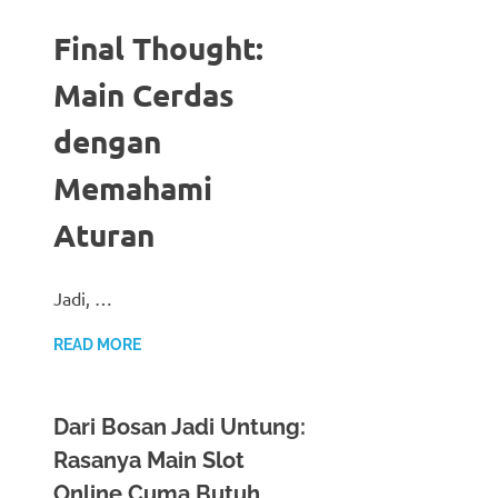
Final Thought:
Main Cerdas
dengan
Memahami
Aturan
Jadi, …
READ MORE
Dari Bosan Jadi Untung:
Rasanya Main Slot
Online Cuma Butuh