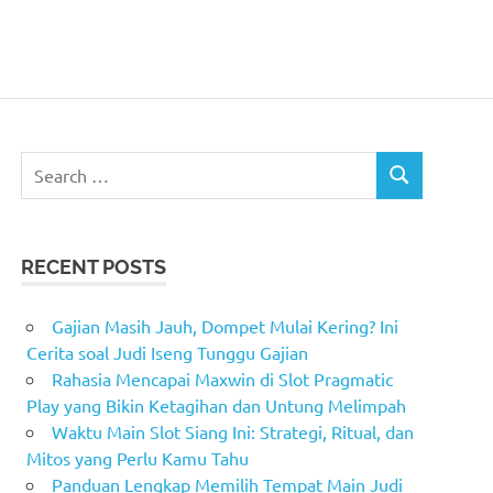
Search
SEARCH
for:
RECENT POSTS
Gajian Masih Jauh, Dompet Mulai Kering? Ini
Cerita soal Judi Iseng Tunggu Gajian
Rahasia Mencapai Maxwin di Slot Pragmatic
Play yang Bikin Ketagihan dan Untung Melimpah
Waktu Main Slot Siang Ini: Strategi, Ritual, dan
Mitos yang Perlu Kamu Tahu
Panduan Lengkap Memilih Tempat Main Judi