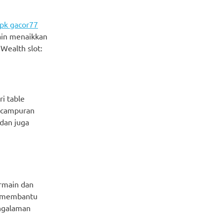
pk gacor77
in menaikkan
Wealth slot:
i table
 campuran
dan juga
rmain dan
l membantu
ngalaman