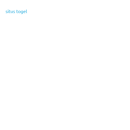
situs togel