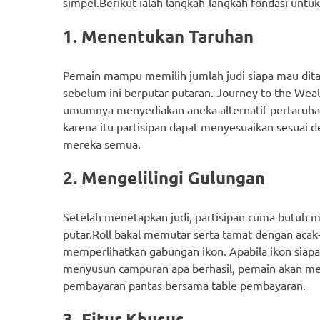
simpel.Berikut ialah langkah-langkah fondasi untu
1. Menentukan Taruhan
Pemain mampu memilih jumlah judi siapa mau di
sebelum ini berputar putaran. Journey to the Wealt
umumnya menyediakan aneka alternatif pertaruha
karena itu partisipan dapat menyesuaikan sesuai 
mereka semua.
2. Mengelilingi Gulungan
Setelah menetapkan judi, partisipan cuma butuh 
putar.Roll bakal memutar serta tamat dengan acak
memperlihatkan gabungan ikon. Apabila ikon siap
menyusun campuran apa berhasil, pemain akan m
pembayaran pantas bersama table pembayaran.
3. Fitur Khusus