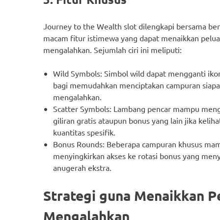
Journey to the Wealth slot dilengkapi bersama b
macam fitur istimewa yang dapat menaikkan pelu
mengalahkan. Sejumlah ciri ini meliputi:
Wild Symbols: Simbol wild dapat mengganti iko
bagi memudahkan menciptakan campuran siapa
mengalahkan.
Scatter Symbols: Lambang pencar mampu meng
giliran gratis ataupun bonus yang lain jika kelih
kuantitas spesifik.
Bonus Rounds: Beberapa campuran khusus ma
menyingkirkan akses ke rotasi bonus yang men
anugerah ekstra.
Strategi guna Menaikkan P
Mengalahkan