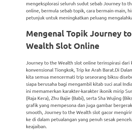
mengeksplorasi seluruh sudut sebab Journey to th
online, bermula sebab topik, cara bermain-main, h
petunjuk untuk meningkatkan peluang mengalahk
Mengenal Topik Journey to
Wealth Slot Online
Journey to the Wealth slot online terinspirasi dari 
konvensional Tiongkok, Trip ke Arah Barat.Di Dalam
kita semua mencermati trip seseorang biksu dise
siapa berusaha bagi mengambil kitab suci asal Indi
ini memamerkan karakter-karakter ikonik mirip S
(Raja Kera), Zhu Bajie (Babi), serta Sha Wujing (Bi
grafik yang mempesona dan juga gambar bergerak
smooth, Journey to the Wealth slot gacor mengiri
ke di dalam petualangan yang penuh sesak pencel
keajaiban.