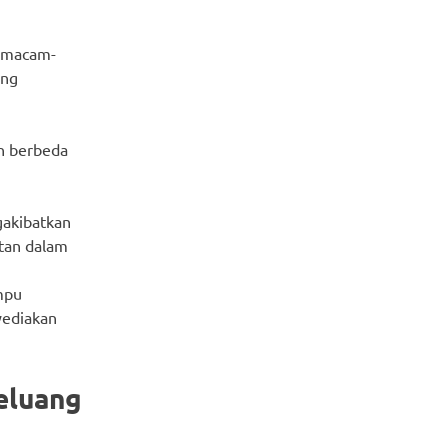
ermacam-
ang
n berbeda
akibatkan
atan dalam
mpu
yediakan
eluang