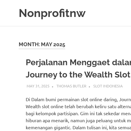
Skip
Nonprofitnw
to
content
Bocoran
Slot
Gacor
Hari
MONTH:
MAY 2025
Ini
Perjalanan Menggaet dal
Journey to the Wealth Slot
MAY 31, 2025
THOMAS BUTLER
SLOT INDONESIA
Di Dalam bumi permainan slot online daring, Journ
Wealth slot online telah berubah keliru satu alterna
bagi kelompok partisipan. Gim ini tak sekedar me
hiburan apa menarik, namun juga peluang untuk m
kemenangan gigantic. Dalam tulisan ini, kita semua