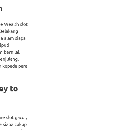
n
he Wealth slot
 Belakang
a alam siapa
iputi
 bernilai.
enjulang,
k kepada para
ey to
e slot gacor,
e siapa cukup