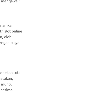
k mengawali:
tanamkan
h slot online
n, oleh
dengan biaya
menekan tuts
-acakan,
a muncul
enerima