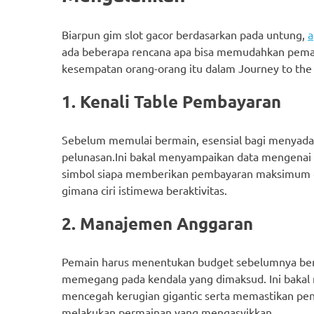
Biarpun gim slot gacor berdasarkan pada untung,
a
ada beberapa rencana apa bisa memudahkan pema
kesempatan orang-orang itu dalam Journey to the 
1. Kenali Table Pembayaran
Sebelum memulai bermain, esensial bagi menyadar
pelunasan.Ini bakal menyampaikan data mengenai
simbol siapa memberikan pembayaran maksimum 
gimana ciri istimewa beraktivitas.
2. Manajemen Anggaran
Pemain harus menentukan budget sebelumnya be
memegang pada kendala yang dimaksud. Ini baka
mencegah kerugian gigantic serta memastikan pe
melakukan permainan yang mengasyikkan.