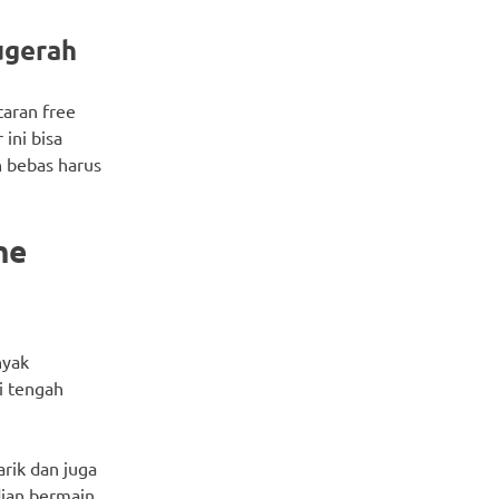
ugerah
aran free
 ini bisa
 bebas harus
he
nyak
i tengah
rik dan juga
ian bermain.