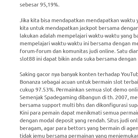
sebesar 95,19%.
Jika kita bisa mendapatkan mendapatkan waktu 
kita untuk mendapatkan jackpot bersama dengan
lakukan adalah mempelajari waktu-waktu yang ba
mempelajari waktu-waktu ini bersama dengan memb
forum-forum dan komunitas judi online. Satu dia
slot88 ini dapat bikin anda suka bersama denga
Saking gacor nya banyak konten terhadap YouTu
Bonanza sebagai acuan untuk bermain slot terbaik
cukup 97.53%. Permainkan semua slot demo onlin
Semenjak Spadegaming dibangun di th. 2007, mer
bersama support multi bhs dan dikonfigurasi su
Kini para pemain dapat menikmati semua permain
dengan modal deposit yang rendah. Situs judi on
beragam, agar para bettors yang bermain di agen 
tidak jemu bersama permainan yang menjemuka