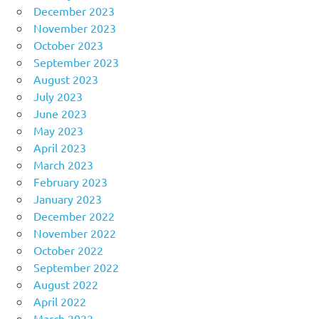
December 2023
November 2023
October 2023
September 2023
August 2023
July 2023
June 2023
May 2023
April 2023
March 2023
February 2023
January 2023
December 2022
November 2022
October 2022
September 2022
August 2022
April 2022
March 2022