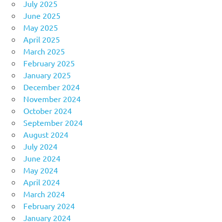
July 2025
June 2025
May 2025
April 2025
March 2025
February 2025
January 2025
December 2024
November 2024
October 2024
September 2024
August 2024
July 2024
June 2024
May 2024
April 2024
March 2024
February 2024
January 2024