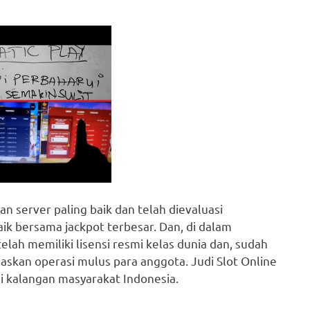
an server paling baik dan telah dievaluasi
baik bersama jackpot terbesar. Dan, di dalam
elah memiliki lisensi resmi kelas dunia dan, sudah
askan operasi mulus para anggota. Judi Slot Online
i kalangan masyarakat Indonesia.