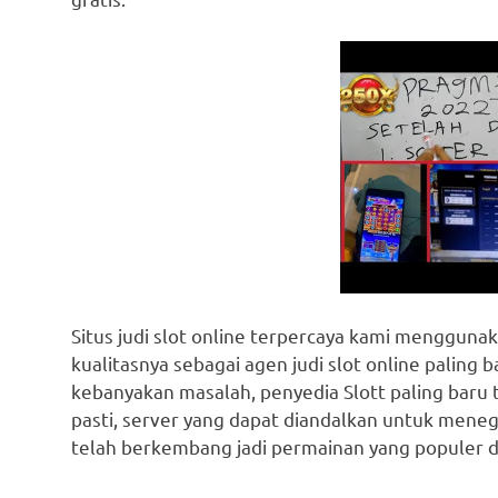
Situs judi slot online terpercaya kami menggunak
kualitasnya sebagai agen judi slot online paling 
kebanyakan masalah, penyedia Slott paling baru t
pasti, server yang dapat diandalkan untuk meneg
telah berkembang jadi permainan yang populer d