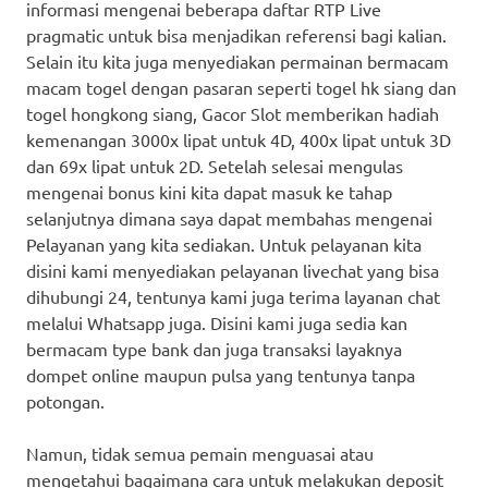
informasi mengenai beberapa daftar RTP Live
pragmatic untuk bisa menjadikan referensi bagi kalian.
Selain itu kita juga menyediakan permainan bermacam
macam togel dengan pasaran seperti togel hk siang dan
togel hongkong siang, Gacor Slot memberikan hadiah
kemenangan 3000x lipat untuk 4D, 400x lipat untuk 3D
dan 69x lipat untuk 2D. Setelah selesai mengulas
mengenai bonus kini kita dapat masuk ke tahap
selanjutnya dimana saya dapat membahas mengenai
Pelayanan yang kita sediakan. Untuk pelayanan kita
disini kami menyediakan pelayanan livechat yang bisa
dihubungi 24, tentunya kami juga terima layanan chat
melalui Whatsapp juga. Disini kami juga sedia kan
bermacam type bank dan juga transaksi layaknya
dompet online maupun pulsa yang tentunya tanpa
potongan.
Namun, tidak semua pemain menguasai atau
mengetahui bagaimana cara untuk melakukan deposit