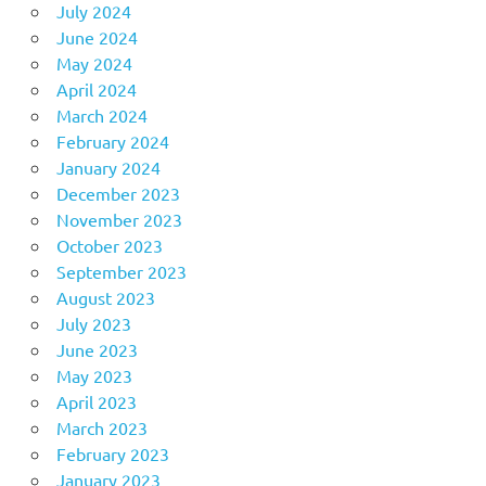
July 2024
June 2024
May 2024
April 2024
March 2024
February 2024
January 2024
December 2023
November 2023
October 2023
September 2023
August 2023
July 2023
June 2023
May 2023
April 2023
March 2023
February 2023
January 2023