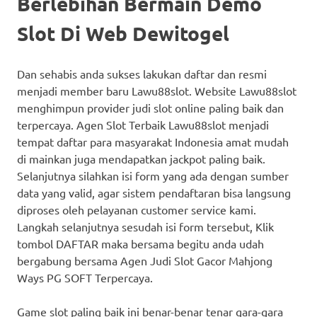
Berlebihan Bermain Demo
Slot Di Web Dewitogel
Dan sehabis anda sukses lakukan daftar dan resmi
menjadi member baru Lawu88slot. Website Lawu88slot
menghimpun provider judi slot online paling baik dan
terpercaya. Agen Slot Terbaik Lawu88slot menjadi
tempat daftar para masyarakat Indonesia amat mudah
di mainkan juga mendapatkan jackpot paling baik.
Selanjutnya silahkan isi form yang ada dengan sumber
data yang valid, agar sistem pendaftaran bisa langsung
diproses oleh pelayanan customer service kami.
Langkah selanjutnya sesudah isi form tersebut, Klik
tombol DAFTAR maka bersama begitu anda udah
bergabung bersama Agen Judi Slot Gacor Mahjong
Ways PG SOFT Terpercaya.
Game slot paling baik ini benar-benar tenar gara-gara