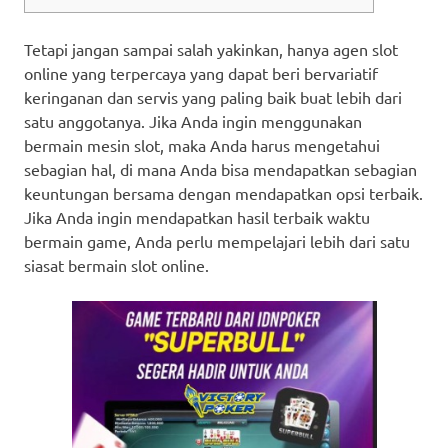
Tetapi jangan sampai salah yakinkan, hanya agen slot
online yang terpercaya yang dapat beri bervariatif
keringanan dan servis yang paling baik buat lebih dari
satu anggotanya. Jika Anda ingin menggunakan
bermain mesin slot, maka Anda harus mengetahui
sebagian hal, di mana Anda bisa mendapatkan sebagian
keuntungan bersama dengan mendapatkan opsi terbaik.
Jika Anda ingin mendapatkan hasil terbaik waktu
bermain game, Anda perlu mempelajari lebih dari satu
siasat bermain slot online.