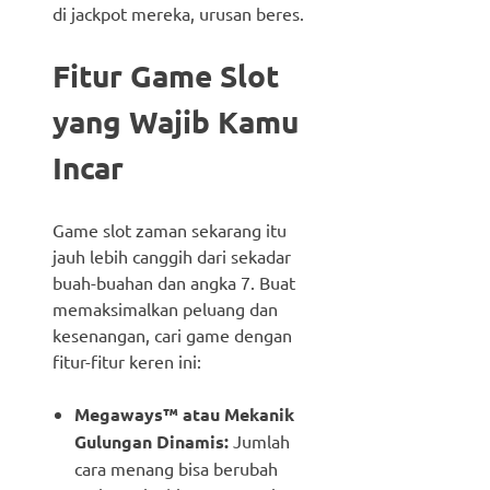
di jackpot mereka, urusan beres.
Fitur Game Slot
yang Wajib Kamu
Incar
Game slot zaman sekarang itu
jauh lebih canggih dari sekadar
buah-buahan dan angka 7. Buat
memaksimalkan peluang dan
kesenangan, cari game dengan
fitur-fitur keren ini:
Megaways™ atau Mekanik
Gulungan Dinamis:
Jumlah
cara menang bisa berubah