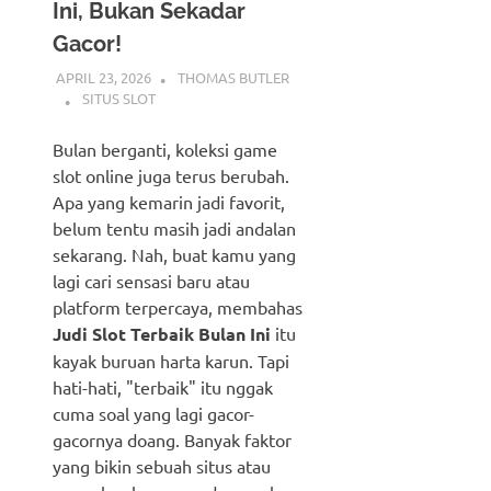
Ini, Bukan Sekadar
Gacor!
APRIL 23, 2026
THOMAS BUTLER
SITUS SLOT
Bulan berganti, koleksi game
slot online juga terus berubah.
Apa yang kemarin jadi favorit,
belum tentu masih jadi andalan
sekarang. Nah, buat kamu yang
lagi cari sensasi baru atau
platform terpercaya, membahas
Judi Slot Terbaik Bulan Ini
itu
kayak buruan harta karun. Tapi
hati-hati, "terbaik" itu nggak
cuma soal yang lagi gacor-
gacornya doang. Banyak faktor
yang bikin sebuah situs atau