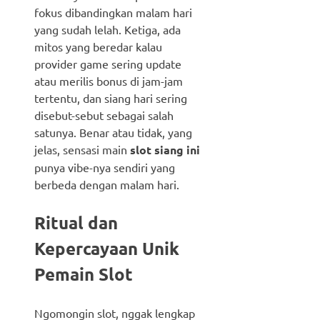
fokus dibandingkan malam hari
yang sudah lelah. Ketiga, ada
mitos yang beredar kalau
provider game sering update
atau merilis bonus di jam-jam
tertentu, dan siang hari sering
disebut-sebut sebagai salah
satunya. Benar atau tidak, yang
jelas, sensasi main
slot siang ini
punya vibe-nya sendiri yang
berbeda dengan malam hari.
Ritual dan
Kepercayaan Unik
Pemain Slot
Ngomongin slot, nggak lengkap