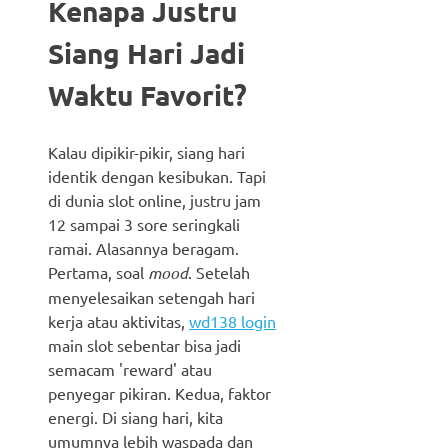
Kenapa Justru
Siang Hari Jadi
Waktu Favorit?
Kalau dipikir-pikir, siang hari
identik dengan kesibukan. Tapi
di dunia slot online, justru jam
12 sampai 3 sore seringkali
ramai. Alasannya beragam.
Pertama, soal
mood
. Setelah
menyelesaikan setengah hari
kerja atau aktivitas,
wd138 login
main slot sebentar bisa jadi
semacam 'reward' atau
penyegar pikiran. Kedua, faktor
energi. Di siang hari, kita
umumnya lebih waspada dan