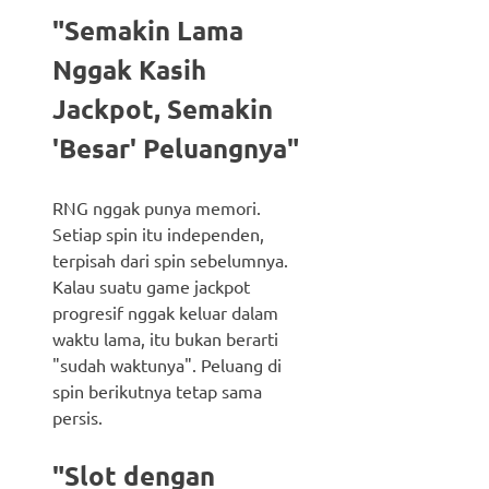
"Semakin Lama
Nggak Kasih
Jackpot, Semakin
'Besar' Peluangnya"
RNG nggak punya memori.
Setiap spin itu independen,
terpisah dari spin sebelumnya.
Kalau suatu game jackpot
progresif nggak keluar dalam
waktu lama, itu bukan berarti
"sudah waktunya". Peluang di
spin berikutnya tetap sama
persis.
"Slot dengan