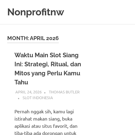
Skip
Nonprofitnw
to
content
Bocoran
Slot
Gacor
MONTH:
APRIL 2026
Hari
Ini
Waktu Main Slot Siang
Ini: Strategi, Ritual, dan
Mitos yang Perlu Kamu
Tahu
APRIL 24, 2026
THOMAS BUTLER
SLOT INDONESIA
Pernah nggak sih, kamu lagi
istirahat makan siang, buka
aplikasi atau situs favorit, dan
tiba-tiba ada dorongan untuk