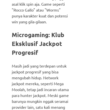
asal klik spin aja. Game seperti
"Rocco Gallo" atau "Worms"
punya karakter kuat dan potensi
win yang gila-gilaan.
Microgaming: Klub
Eksklusif Jackpot
Progresif
Masih jadi yang terdepan untuk
jackpot progresif yang bisa
mengubah hidup. Network
jackpot mereka, seperti Mega
Moolah, tetap jadi incaran utama
para hunter jackpot. Meski game
barunya mungkin nggak seramai
provider lain, satu kali menang