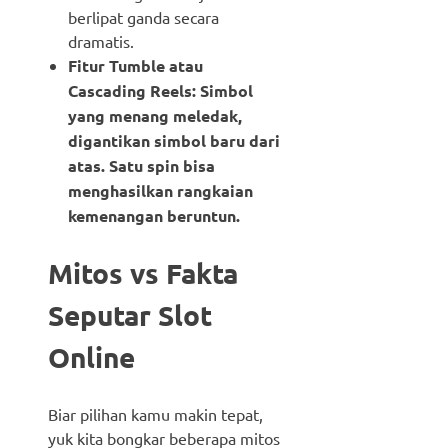
berlipat ganda secara
dramatis.
Fitur Tumble atau
Cascading Reels: Simbol
yang menang meledak,
digantikan simbol baru dari
atas. Satu spin bisa
menghasilkan rangkaian
kemenangan beruntun.
Mitos vs Fakta
Seputar Slot
Online
Biar pilihan kamu makin tepat,
yuk kita bongkar beberapa mitos