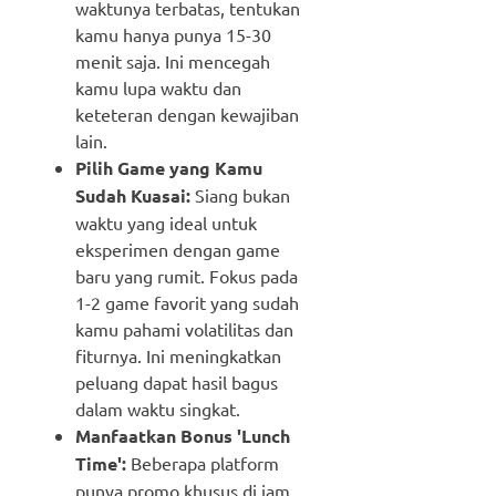
waktunya terbatas, tentukan
kamu hanya punya 15-30
menit saja. Ini mencegah
kamu lupa waktu dan
keteteran dengan kewajiban
lain.
Pilih Game yang Kamu
Sudah Kuasai:
Siang bukan
waktu yang ideal untuk
eksperimen dengan game
baru yang rumit. Fokus pada
1-2 game favorit yang sudah
kamu pahami volatilitas dan
fiturnya. Ini meningkatkan
peluang dapat hasil bagus
dalam waktu singkat.
Manfaatkan Bonus 'Lunch
Time':
Beberapa platform
punya promo khusus di jam