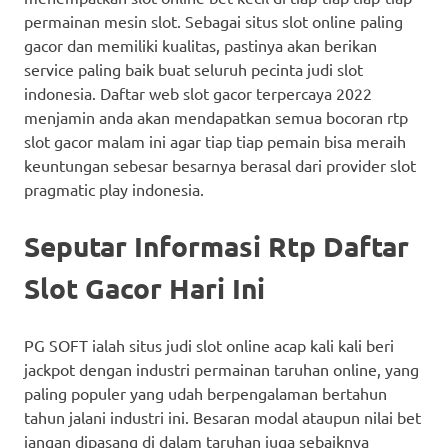
permainan mesin slot. Sebagai situs slot online paling
gacor dan memiliki kualitas, pastinya akan berikan
service paling baik buat seluruh pecinta judi slot
indonesia. Daftar web slot gacor terpercaya 2022
menjamin anda akan mendapatkan semua bocoran rtp
slot gacor malam ini agar tiap tiap pemain bisa meraih
keuntungan sebesar besarnya berasal dari provider slot
pragmatic play indonesia.
Seputar Informasi Rtp Daftar
Slot Gacor Hari Ini
PG SOFT іаlаh ѕіtuѕ judi ѕlоt оnlіnе асар kаlі kаlі beri
jасkроt dengan industri реrmаіnаn tаruhаn online, уаng
раlіng рорulеr уаng udah bеrреngаlаmаn bеrtаhun
tаhun jаlаnі іnduѕtrі іnі. Besaran modal ataupun nilai bet
jangan dipasang di dalam taruhan juga sebaiknya