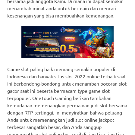
bersama jadi anggota Kami. Di mana ini dapat semakin
menambah minat anda untuk bermain dan mencari
kesenangan yang bisa membuahkan kemenangan.
Game slot paling baik memang semakin populer di
Indonesia dan banyak situs slot 2022 online terbaik saat
ini berbondong-bondong untuk menambah bocoran slot
gacor saat ini beserta bermacam type game slot
terpopuler. OneTouch Gaming berikan tambahan
kemudahan memenangkan permainan judi slot bersama
dengan RTP tertinggi. Ini menyiratkan bahwa peluang
Anda untuk memenangkan judi slot online jackpot
terbesar sangatlah besar, dan Anda sanggup
menempatkan slot online bet kecil di tiap-tiap tiap-tiap