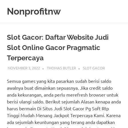
Skip
Nonprofitnw
to
content
Bocoran
Slot
Gacor
Slot Gacor: Daftar Website Judi
Hari
Ini
Slot Online Gacor Pragmatic
Terpercaya
NOVEMBER 3, 2022
THOMAS BUTLER
SLOT GACOR
Semua games yang kita pasarkan sudah berisi saldo
awalnya buat dimainkan sepuasnya. Jika credit saldo
anda kekurangan, anda perlu merefresh browser untuk
berisi ulangi saldo. Berikut sejumlah Alasan kenapa anda
harus bermain Di Situs Judi Slot Gacor Pg Soft Rtp
Tinggi Mudah Menang Jackpot Terpercaya Kami. Karena
ada sejumlah keuntungan yang terang anda dapatkan