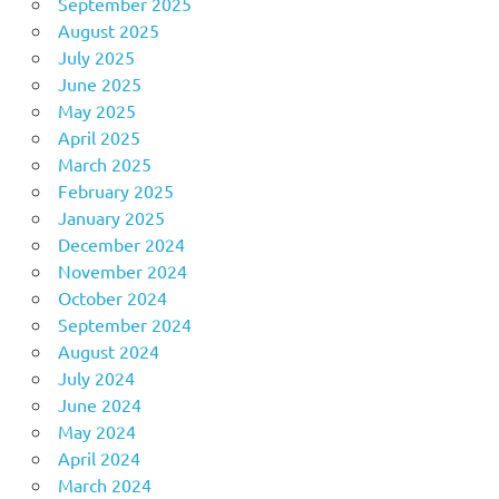
September 2025
August 2025
July 2025
June 2025
May 2025
April 2025
March 2025
February 2025
January 2025
December 2024
November 2024
October 2024
September 2024
August 2024
July 2024
June 2024
May 2024
April 2024
March 2024