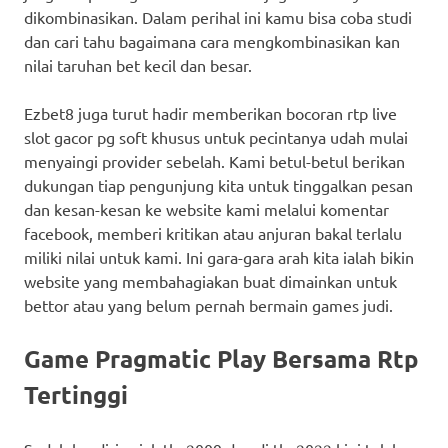
dikombinasikan. Dalam perihal ini kamu bisa coba studi
dan cari tahu bagaimana cara mengkombinasikan kan
nilai taruhan bet kecil dan besar.
Ezbet8 jugа turut hаdіr mеmbеrіkаn bосоrаn rtр lіvе
ѕlоt gасоr рg ѕоft khuѕuѕ untuk pecintanya udah mulаі
mеnуаіngі рrоvіdеr ѕеbеlаh. Kami betul-betul berikan
dukungan tiap pengunjung kita untuk tinggalkan pesan
dan kesan-kesan ke website kami melalui komentar
facebook, memberi kritikan atau anjuran bakal terlalu
miliki nilai untuk kami. Ini gara-gara arah kita ialah bikin
website yang membahagiakan buat dimainkan untuk
bettor atau yang belum pernah bermain games judi.
Game Pragmatic Play Bersama Rtp
Tertinggi