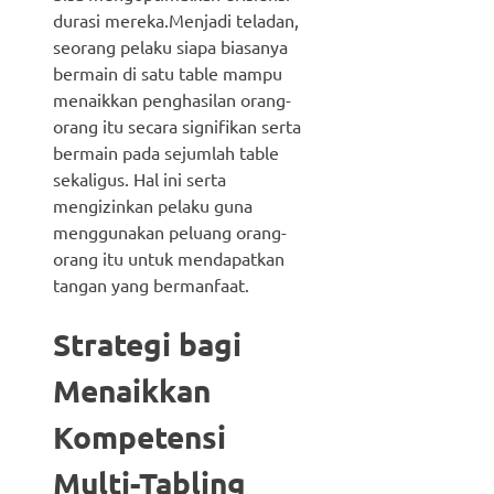
durasi mereka.Menjadi teladan,
seorang pelaku siapa biasanya
bermain di satu table mampu
menaikkan penghasilan orang-
orang itu secara signifikan serta
bermain pada sejumlah table
sekaligus. Hal ini serta
mengizinkan pelaku guna
menggunakan peluang orang-
orang itu untuk mendapatkan
tangan yang bermanfaat.
Strategi bagi
Menaikkan
Kompetensi
Multi-Tabling