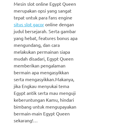
Mesin slot online Egypt Queen
merupakan opsi yang sangat
tepat untuk para fans engine
situs slot gacor
online dengan
judul bersejarah. Serta gambar
yang hebat, features bonus apa
mengundang, dan cara
melakukan permainan siapa
mudah disadari, Egypt Queen
memberikan pengalaman
bermain apa mengasyikkan
serta mengasyikkan.Makanya,
jika Engkau menyukai tema
Egypt antik serta mau menguji
keberuntungan Kamu, hindari
bimbang untuk mengupayakan
bermain-main Egypt Queen
sekarang!…