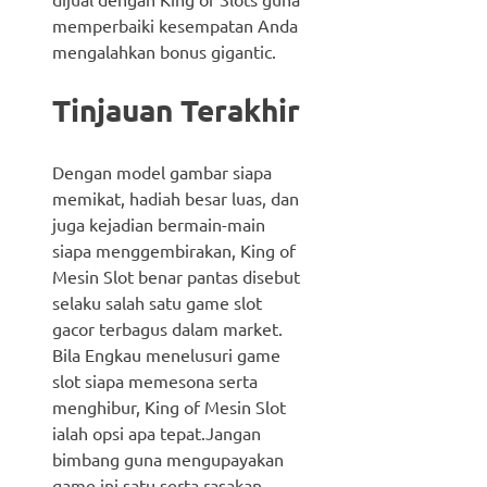
memperbaiki kesempatan Anda
mengalahkan bonus gigantic.
Tinjauan Terakhir
Dengan model gambar siapa
memikat, hadiah besar luas, dan
juga kejadian bermain-main
siapa menggembirakan, King of
Mesin Slot benar pantas disebut
selaku salah satu game slot
gacor terbagus dalam market.
Bila Engkau menelusuri game
slot siapa memesona serta
menghibur, King of Mesin Slot
ialah opsi apa tepat.Jangan
bimbang guna mengupayakan
game ini satu serta rasakan