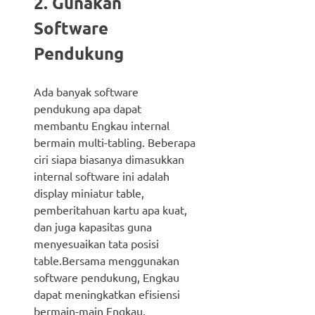
2. Gunakan
Software
Pendukung
Ada banyak software
pendukung apa dapat
membantu Engkau internal
bermain multi-tabling. Beberapa
ciri siapa biasanya dimasukkan
internal software ini adalah
display miniatur table,
pemberitahuan kartu apa kuat,
dan juga kapasitas guna
menyesuaikan tata posisi
table.Bersama menggunakan
software pendukung, Engkau
dapat meningkatkan efisiensi
bermain-main Engkau.