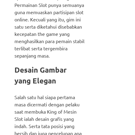
Permainan Slot punya semuanya
guna memuaskan partisipan slot
online. Kecuali yang itu, gim ini
satu serta diketahui disebabkan
kecepatan the game yang
menghasilkan para pemain stabil
terlibat serta tergembira
sepanjang masa.
Desain Gambar
yang Elegan
Salah satu hal siapa pertama
masa dicermati dengan pelaku
saat membuka King of Mesin
Slot ialah desain grafis yang
indah. Serta tata posisi yang
bersih dan juga pencelupan apa