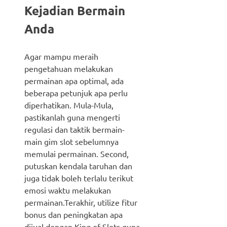
Kejadian Bermain
Anda
Agar mampu meraih
pengetahuan melakukan
permainan apa optimal, ada
beberapa petunjuk apa perlu
diperhatikan. Mula-Mula,
pastikanlah guna mengerti
regulasi dan taktik bermain-
main gim slot sebelumnya
memulai permainan. Second,
putuskan kendala taruhan dan
juga tidak boleh terlalu terikut
emosi waktu melakukan
permainan.Terakhir, utilize fitur
bonus dan peningkatan apa
dijual dengan King of Slots guna