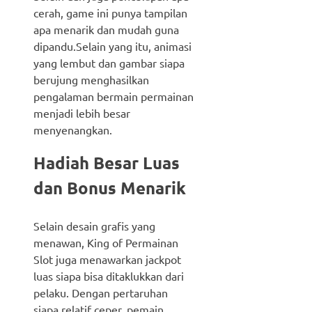
cerah, game ini punya tampilan
apa menarik dan mudah guna
dipandu.Selain yang itu, animasi
yang lembut dan gambar siapa
berujung menghasilkan
pengalaman bermain permainan
menjadi lebih besar
menyenangkan.
Hadiah Besar Luas
dan Bonus Menarik
Selain desain grafis yang
menawan, King of Permainan
Slot juga menawarkan jackpot
luas siapa bisa ditaklukkan dari
pelaku. Dengan pertaruhan
siapa relatif ceper, pemain