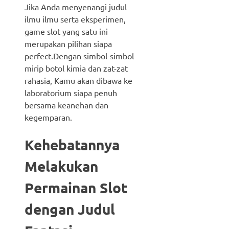
Jika Anda menyenangi judul
ilmu ilmu serta eksperimen,
game slot yang satu ini
merupakan pilihan siapa
perfect.Dengan simbol-simbol
mirip botol kimia dan zat-zat
rahasia, Kamu akan dibawa ke
laboratorium siapa penuh
bersama keanehan dan
kegemparan.
Kehebatannya
Melakukan
Permainan Slot
dengan Judul