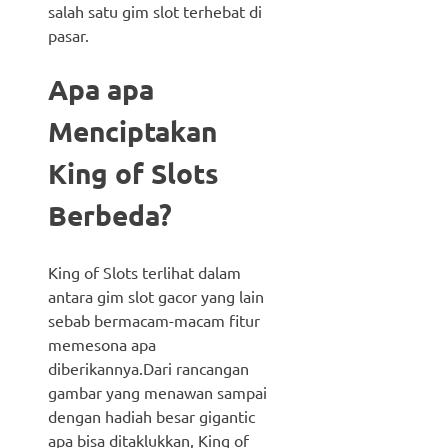
salah satu gim slot terhebat di
pasar.
Apa apa
Menciptakan
King of Slots
Berbeda?
King of Slots terlihat dalam
antara gim slot gacor yang lain
sebab bermacam-macam fitur
memesona apa
diberikannya.Dari rancangan
gambar yang menawan sampai
dengan hadiah besar gigantic
apa bisa ditaklukkan, King of