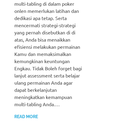
multi-tabling di dalam poker
onlen memerlukan latihan dan
dedikasi apa tetap. Serta
mencermati strategi-strategi
yang pernah disebutkan di di
atas, Anda bisa menaikkan
efisiensi melakukan permainan
Kamu dan memaksimalkan
kemungkinan keuntungan
Engkau. Tidak Boleh forget bagi
lanjut assessment serta belajar
ulang permainan Anda agar
dapat berkelanjutan
meningkatkan kemampuan
multi-tabling Anda.…
READ MORE