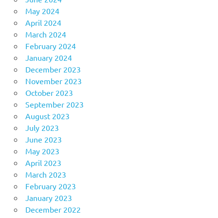
May 2024
April 2024
March 2024
February 2024
January 2024
December 2023
November 2023
October 2023
September 2023
August 2023
July 2023
June 2023
May 2023
April 2023
March 2023
February 2023
January 2023
December 2022