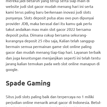
mereka jadi betaruh yang teruji serta siap main di
website judi slot gacor mudah menang hari ini serta
kami terus paling baru berkenaan inovasi judi slots
punyanya. Slots deposit pulsa atau ovo pun dipunyai
provider JDB, maka berasal dari itu kamu gak perlu
takut andaikan mau main slot gacor 2022 bersama
deposit pulsa. Dimana cukup bersama sekurang-
kurangnya deposit 25 ribu saja, Kalian telah sanggup
bermain semua permainan game slot online paling
gacor dan mudah menang tiap-tiap hari. Layanan terbaik
dan juga keuntungan menjanjikan seperti ini telah tentu
jarang kalian temukan pada web slot online manapun di
google.
Spade Gaming
Situs judi slots paling baik dan terpercaya no 1 miliki
perjudian online menarik amat gacor di Indonesia. Betul-