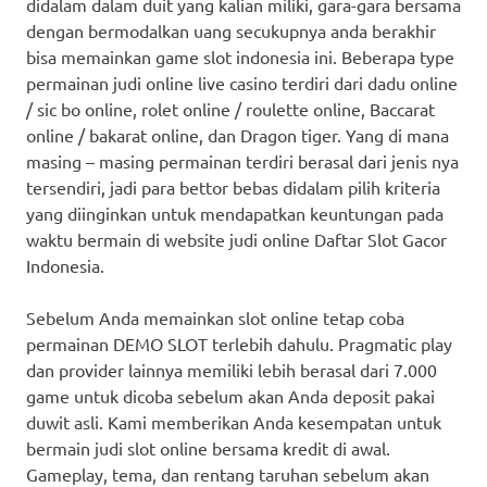
didalam dalam duit yang kalian miliki, gara-gara bersama
dengan bermodalkan uang secukupnya anda berakhir
bisa memainkan game slot indonesia ini. Beberapa type
permainan judi online live casino terdiri dari dadu online
/ sic bo online, rolet online / roulette online, Baccarat
online / bakarat online, dan Dragon tiger. Yang di mana
masing – masing permainan terdiri berasal dari jenis nya
tersendiri, jadi para bettor bebas didalam pilih kriteria
yang diinginkan untuk mendapatkan keuntungan pada
waktu bermain di website judi online Daftar Slot Gacor
Indonesia.
Sebelum Anda memainkan slot online tetap coba
permainan DEMO SLOT terlebih dahulu. Pragmatic play
dan provider lainnya memiliki lebih berasal dari 7.000
game untuk dicoba sebelum akan Anda deposit pakai
duwit asli. Kami memberikan Anda kesempatan untuk
bermain judi slot online bersama kredit di awal.
Gameplay, tema, dan rentang taruhan sebelum akan