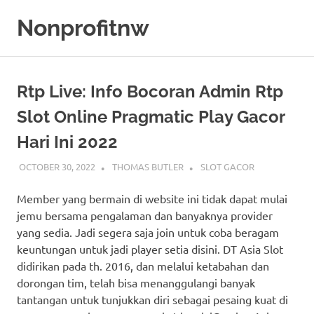
Skip
Nonprofitnw
to
content
Bocoran
Slot
Gacor
Rtp Live: Info Bocoran Admin Rtp
Hari
Ini
Slot Online Pragmatic Play Gacor
Hari Ini 2022
OCTOBER 30, 2022
THOMAS BUTLER
SLOT GACOR
Member yang bermain di website ini tidak dapat mulai
jemu bersama pengalaman dan banyaknya provider
yang sedia. Jadi segera saja join untuk coba beragam
keuntungan untuk jadi player setia disini. DT Asia Slot
didirikan pada th. 2016, dan melalui ketabahan dan
dorongan tim, telah bisa menanggulangi banyak
tantangan untuk tunjukkan diri sebagai pesaing kuat di