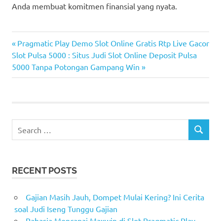
Anda membuat komitmen finansial yang nyata.
admin
Previous
Post
Pragmatic Play Demo Slot Online Gratis Rtp Live Gacor
bocoran
Next
Post:
Slot Pulsa 5000 : Situs Judi Slot Online Deposit Pulsa
navigation
Post:
5000 Tanpa Potongan Gampang Win
gacor
online
pragmatic
Search
SEARCH
for:
RECENT POSTS
Gajian Masih Jauh, Dompet Mulai Kering? Ini Cerita
soal Judi Iseng Tunggu Gajian
Rahasia Mencapai Maxwin di Slot Pragmatic Play