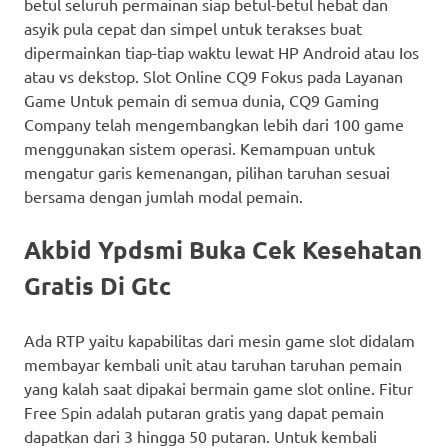
betul seluruh permainan siap betul-betul hebat dan
asyik pula cepat dan simpel untuk terakses buat
dipermainkan tiap-tiap waktu lewat HP Android atau Ios
atau vs dekstop. Slot Online CQ9 Fokus pada Layanan
Game Untuk pemain di semua dunia, CQ9 Gaming
Company telah mengembangkan lebih dari 100 game
menggunakan sistem operasi. Kemampuan untuk
mengatur garis kemenangan, pilihan taruhan sesuai
bersama dengan jumlah modal pemain.
Akbid Ypdsmi Buka Cek Kesehatan
Gratis Di Gtc
Ada RTP yaitu kapabilitas dari mesin game slot didalam
membayar kembali unit atau taruhan taruhan pemain
yang kalah saat dipakai bermain game slot online. Fitur
Free Spin adalah putaran gratis yang dapat pemain
dapatkan dari 3 hingga 50 putaran. Untuk kembali