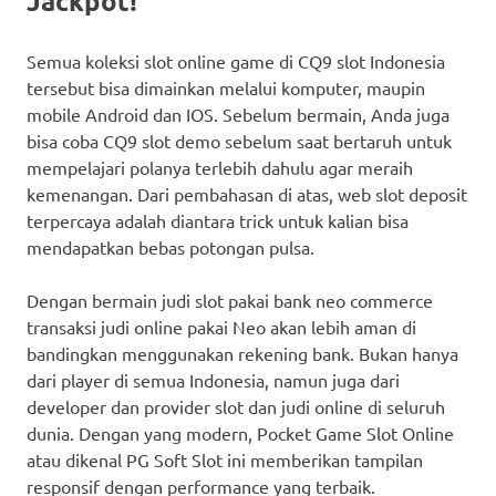
Jackpot!
Semua koleksi slot online game di CQ9 slot Indonesia
tersebut bisa dimainkan melalui komputer, maupin
mobile Android dan IOS. Sebelum bermain, Anda juga
bisa coba CQ9 slot demo sebelum saat bertaruh untuk
mempelajari polanya terlebih dahulu agar meraih
kemenangan. Dari pembahasan di atas, web slot deposit
terpercaya adalah diantara trick untuk kalian bisa
mendapatkan bebas potongan pulsa.
Dengan bermain judi slot pakai bank neo commerce
transaksi judi online pakai Neo akan lebih aman di
bandingkan menggunakan rekening bank. Bukan hanya
dari player di semua Indonesia, namun juga dari
developer dan provider slot dan judi online di seluruh
dunia. Dengan yang modern, Pocket Game Slot Online
atau dikenal PG Soft Slot ini memberikan tampilan
responsif dengan performance yang terbaik.