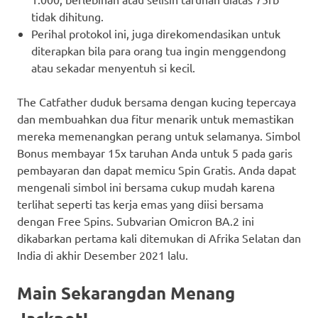
tidak dihitung.
Perihal protokol ini, juga direkomendasikan untuk
diterapkan bila para orang tua ingin menggendong
atau sekadar menyentuh si kecil.
The Catfather duduk bersama dengan kucing tepercaya
dan membuahkan dua fitur menarik untuk memastikan
mereka memenangkan perang untuk selamanya. Simbol
Bonus membayar 15x taruhan Anda untuk 5 pada garis
pembayaran dan dapat memicu Spin Gratis. Anda dapat
mengenali simbol ini bersama cukup mudah karena
terlihat seperti tas kerja emas yang diisi bersama
dengan Free Spins. Subvarian Omicron BA.2 ini
dikabarkan pertama kali ditemukan di Afrika Selatan dan
India di akhir Desember 2021 lalu.
Main Sekarangdan Menang