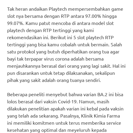
Tak heran andaikan Playtech mempersembahkan game
slot nya bersama dengan RTP antara 97.00% hingga
99.07%. Kamu patut mencoba di antara model slot
playtech dengan RTP tertinggi yang kami
rekomendasikan ini. Berikut ini 5 slot playtech RTP
tertinggi yang bisa kamu cobalah untuk bermain. Salah
satu protokol yang butuh diperhatikan orang tua agar
bayi tak terpapar virus corona adalah bersama
menjauhkannya berasal dari orang yang lagi sakit. Hal ini
pun disarankan untuk tetap dilaksanakan, sekalipun
pihak yang sakit adalah orang tuanya sendiri.
Beberapa peneliti menyebut bahwa varian BA.2 ini bisa
lolos berasal dari vaksin Covid-19. Namun, masih
dilakukan penelitian apakah varian ini kebal pada vaksin
yang telah ada sekarang. Pasalnya, Klinik Kimia Farma
ini memiliki komitmen untuk terus memberika service
kesehatan yang optimal dan meyeluruh kepada