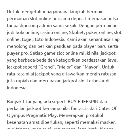
Untuk mengetahui bagaimana langkah bermain
permainan slot online bersama deposit memakai pulsa
tanpa dipotong admin sama sekali. Dengan permainan
judi bola online, casino online, Sbobet, poker online, slot
online, togel, toto Indonesia. Kami akan senantiasa siap
menolong dan berikan panduan pada player baru serta
player pro. Setiap game slot online miliki nilai jackpot
yang berbeda-beda dan kategorikan berdasarkan level
jackpot seperti “Grand”, “Major” dan “Mayor”. Untuk
rata-rata nilai jackpot yang ditawarkan meraih ratusan
juta rupiah dan merupakan jackpot slot terbesar di
Indonesia.
Banyak fitur yang ada seperti BUY FREESPIN dan
perkalian jackpot bersama nilai fantastis dari Gates Of
Olympus Pragmatic Play. Menerapkan protokol
kesehatan amat diperlukan, seperti memakai masker,
cuci tangan, menjauhi kerumunan, jaga jarak, hingga