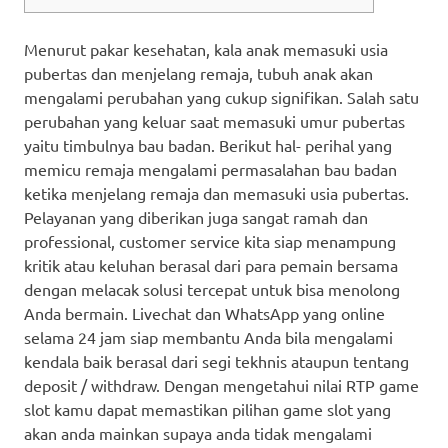
Menurut pakar kesehatan, kala anak memasuki usia
pubertas dan menjelang remaja, tubuh anak akan
mengalami perubahan yang cukup signifikan. Salah satu
perubahan yang keluar saat memasuki umur pubertas
yaitu timbulnya bau badan. Berikut hal- perihal yang
memicu remaja mengalami permasalahan bau badan
ketika menjelang remaja dan memasuki usia pubertas.
Pelayanan yang diberikan juga sangat ramah dan
professional, customer service kita siap menampung
kritik atau keluhan berasal dari para pemain bersama
dengan melacak solusi tercepat untuk bisa menolong
Anda bermain. Livechat dan WhatsApp yang online
selama 24 jam siap membantu Anda bila mengalami
kendala baik berasal dari segi tekhnis ataupun tentang
deposit / withdraw. Dengan mengetahui nilai RTP game
slot kamu dapat memastikan pilihan game slot yang
akan anda mainkan supaya anda tidak mengalami