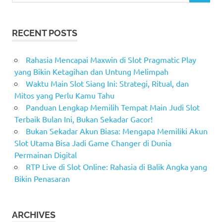
RECENT POSTS
Rahasia Mencapai Maxwin di Slot Pragmatic Play
yang Bikin Ketagihan dan Untung Melimpah
Waktu Main Slot Siang Ini: Strategi, Ritual, dan
Mitos yang Perlu Kamu Tahu
Panduan Lengkap Memilih Tempat Main Judi Slot
Terbaik Bulan Ini, Bukan Sekadar Gacor!
Bukan Sekadar Akun Biasa: Mengapa Memiliki Akun
Slot Utama Bisa Jadi Game Changer di Dunia
Permainan Digital
RTP Live di Slot Online: Rahasia di Balik Angka yang
Bikin Penasaran
ARCHIVES