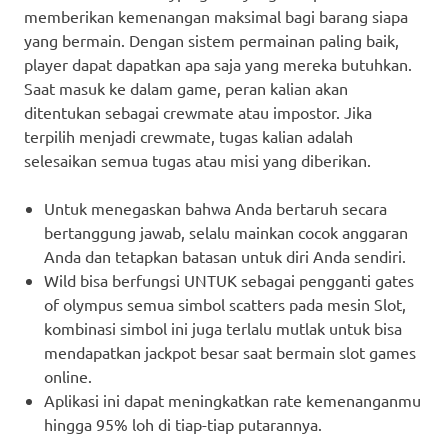
memberikan kemenangan maksimal bagi barang siapa
yang bermain. Dengan sistem permainan paling baik,
player dapat dapatkan apa saja yang mereka butuhkan.
Saat masuk ke dalam game, peran kalian akan
ditentukan sebagai crewmate atau impostor. Jika
terpilih menjadi crewmate, tugas kalian adalah
selesaikan semua tugas atau misi yang diberikan.
Untuk menegaskan bahwa Anda bertaruh secara
bertanggung jawab, selalu mainkan cocok anggaran
Anda dan tetapkan batasan untuk diri Anda sendiri.
Wild bisa berfungsi UNTUK sebagai pengganti gates
of olympus semua simbol scatters pada mesin Slot,
kombinasi simbol ini juga terlalu mutlak untuk bisa
mendapatkan jackpot besar saat bermain slot games
online.
Aplikasi ini dapat meningkatkan rate kemenanganmu
hingga 95% loh di tiap-tiap putarannya.