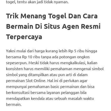
togel, tentu akan jadi tidak nyaman.
Trik Menang Togel Dan Cara
Bermain Di Situs Agen Resmi
Terpercaya
Yakni mulai dari harga kurang lebih Rp 5 ribu hingga
bersama Rp 10 ribu tanpa ada potongan ongkos
sepeserpun. Meski tidak harus mengkalkulasi, kalian
konsisten harus memiliki pemahaman mengenai simbol
simbol yang ditampilkan atau pun arti di dalam
permainan Slot Online. Hal ini di perlukan agar
mempunyai pemahaman basic permainan dan bisa
berkonsultasi bersama layanan pelanggan bila
mendapatkan kendala atau sebuah masalah waktu
bermain.