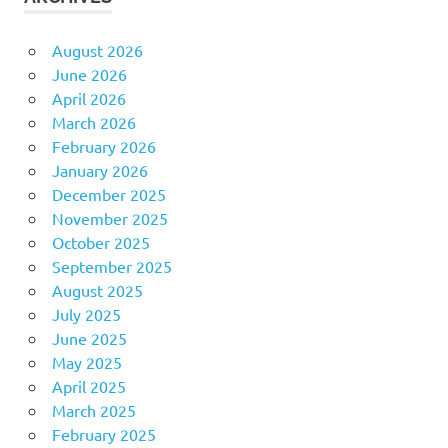
August 2026
June 2026
April 2026
March 2026
February 2026
January 2026
December 2025
November 2025
October 2025
September 2025
August 2025
July 2025
June 2025
May 2025
April 2025
March 2025
February 2025