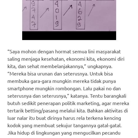
“Saya mohon dengan hormat semua lini masyarakat
saling menjaga kesehatan, ekonomi kita, ekonomi diri
kita, dan sehat membelanjakannya,” ungkapnya.
“Mereka bisa urunan dan seterusnya. Untuk bisa
membuka gara-gara mungkin mereka tidak punya
smartphone mungkin rombongan. Lalu pakai no dan
seterusnya dan seterusnya,” katanya. Tentu barangkali
butuh sedikit penerapan politik marketing, agar mereka
tertarik betting/pasang melalui kita. Bahkan aktivitas di
luar nalar itu buat dirinya harus rela terkena kencing
kodok yang membuat sekujur tangannya gatal-gatal.
Jika hidup di lingkungan yang mengucilkan pecandu