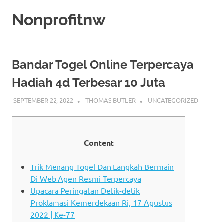
Skip
Nonprofitnw
to
content
Bocoran
Slot
Gacor
Bandar Togel Online Terpercaya
Hari
Ini
Hadiah 4d Terbesar 10 Juta
SEPTEMBER 22, 2022
THOMAS BUTLER
UNCATEGORIZED
Content
Trik Menang Togel Dan Langkah Bermain
Di Web Agen Resmi Terpercaya
Upacara Peringatan Detik-detik
Proklamasi Kemerdekaan Ri, 17 Agustus
2022 | Ke-77