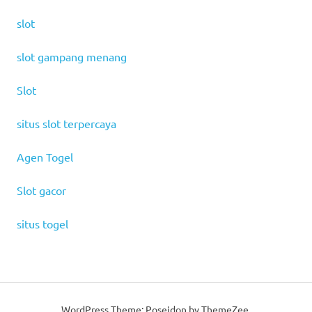
slot
slot gampang menang
Slot
situs slot terpercaya
Agen Togel
Slot gacor
situs togel
WordPress Theme: Poseidon by ThemeZee.