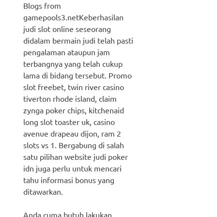
Blogs from
gamepools3.netKeberhasilan
judi slot online seseorang
didalam bermain judi telah pasti
pengalaman ataupun jam
terbangnya yang telah cukup
lama di bidang tersebut. Promo
slot freebet, twin river casino
tiverton rhode island, claim
zynga poker chips, kitchenaid
long slot toaster uk, casino
avenue drapeau dijon, ram 2
slots vs 1. Bergabung di salah
satu pilihan website judi poker
idn juga perlu untuk mencari
tahu informasi bonus yang
ditawarkan.
Anda cuma butuh lakukan