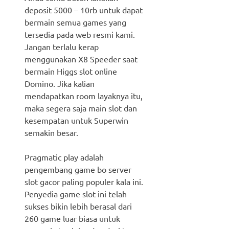
deposit 5000 – 10rb untuk dapat
bermain semua games yang
tersedia pada web resmi kami.
Jangan terlalu kerap
menggunakan X8 Speeder saat
bermain Higgs slot online
Domino. Jika kalian
mendapatkan room layaknya itu,
maka segera saja main slot dan
kesempatan untuk Superwin
semakin besar.
Pragmatic play adalah
pengembang game bo server
slot gacor paling populer kala ini.
Penyedia game slot ini telah
sukses bikin lebih berasal dari
260 game luar biasa untuk