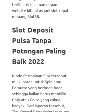
terlihat di halaman depan
website kita situs judi slot cepat
menang Slot88.
Slot Deposit
Pulsa Tanpa
Potongan Paling
Baik 2022
Mode Permainan Slot tersebut
miliki harga untuk Spin atau
Pemutar yang berbeda-beda,
sehingga kalian harus memiliki
Chip atau Coins yang cukup
banyak. Dari laporan tersebut,
Tim Opsnal Satreskrim langsung