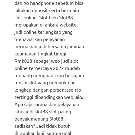
dan no handphone sebelum bisa
lakukan deposit serta bermain
slot online. Slot hoki Slot88
merupakan di antara website
judi online terlengkap yang
menawarkan pelayanan
permainan judi bersama jaminan
keamanan tingkat tinggi.
Rmk828 sebagai web judi slot
online terpercaya 2022 mudah
menang menghadirkan beragam
mesin slot yang menarik dan
lengkap dengan persentase rtp
tertinggi dibandingkan web lain.
Apa saja sarana dan pelayanan
situs judi slot88 slot paling
banyak menang Slot88
sediakan? Jadi tidak butuh
diragukan lagi, semua udah