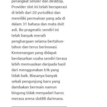
perangkat seluler dan desktop.
Provider slot ini telah beroperasi
di lebih dari 20 yurisdiksi dan
memiliki permainan yang ada di
dalam 31 bahasa dan mata duit
asli. Bo pragmatic sendiri ini
telah banyak meraih
penghargaan selama bertahun-
tahun dan terus berinovasi.
Kemenangan yang didapat
berdasarkan usaha sendiri terasa
lebih memuaskan daripada hasil
dari menggunakan trik yang
tidak baik. Biasanya banyak
sekali pengunjung baru yang
dambakan bermain namun
bingung tidak menyadari harus
merasa arena slot88 darimana.