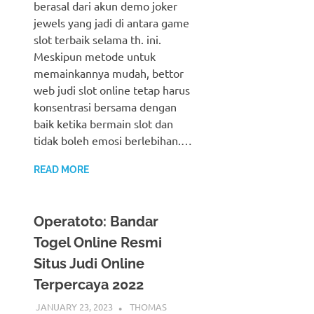
berasal dari akun demo joker
jewels yang jadi di antara game
slot terbaik selama th. ini.
Meskipun metode untuk
memainkannya mudah, bettor
web judi slot online tetap harus
konsentrasi bersama dengan
baik ketika bermain slot dan
tidak boleh emosi berlebihan.…
READ MORE
Operatoto: Bandar
Togel Online Resmi
Situs Judi Online
Terpercaya 2022
JANUARY 23, 2023
THOMAS