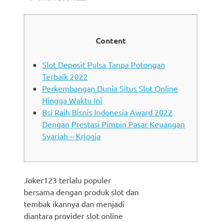
Content
Slot Deposit Pulsa Tanpa Potongan
Terbaik 2022
Perkembangan Dunia Situs Slot Online
Hingga Waktu Ini
Bsi Raih Bisnis Indonesia Award 2022
Dengan Prestasi Pimpin Pasar Keuangan
Syariah – Krjogja
Joker123 terlalu populer
bersama dengan produk slot dan
tembak ikannya dan menjadi
diantara provider slot online