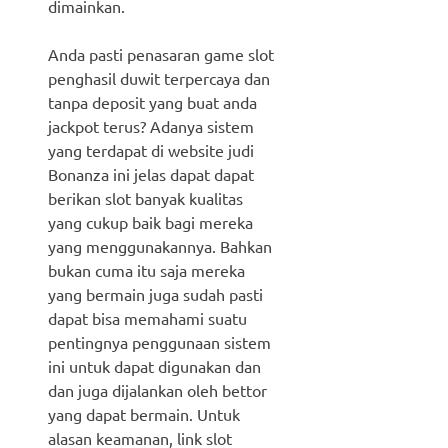
dimainkan.
Anda pasti penasaran game slot
penghasil duwit terpercaya dan
tanpa deposit yang buat anda
jackpot terus? Adanya sistem
yang terdapat di website judi
Bonanza ini jelas dapat dapat
berikan slot banyak kualitas
yang cukup baik bagi mereka
yang menggunakannya. Bahkan
bukan cuma itu saja mereka
yang bermain juga sudah pasti
dapat bisa memahami suatu
pentingnya penggunaan sistem
ini untuk dapat digunakan dan
dan juga dijalankan oleh bettor
yang dapat bermain. Untuk
alasan keamanan, link slot