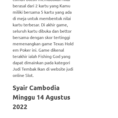
berasal dari 2 kartu yang Kamu
miliki bersama 5 kartu yang ada
di meja untuk membentuk nilai
kartu terbesar. Di akhir game,
seluruh kartu dibuka dan bettor
bersama dengan skor tertinggi
memenangkan game Texas Hold
em Poker ini. Game dikenal
terakhir ialah Fishing God yang
dapat dimainkan pada kategori
Judi Tembak Ikan di website judi
online Slot.
Syair Cambodia
Minggu 14 Agustus
2022