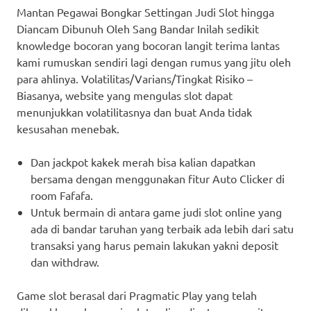
Mantan Pegawai Bongkar Settingan Judi Slot hingga
Diancam Dibunuh Oleh Sang Bandar Inilah sedikit
knowledge bocoran yang bocoran langit terima lantas
kami rumuskan sendiri lagi dengan rumus yang jitu oleh
para ahlinya. Volatilitas/Varians/Tingkat Risiko –
Biasanya, website yang mengulas slot dapat
menunjukkan volatilitasnya dan buat Anda tidak
kesusahan menebak.
Dan jackpot kakek merah bisa kalian dapatkan
bersama dengan menggunakan fitur Auto Clicker di
room Fafafa.
Untuk bermain di antara game judi slot online yang
ada di bandar taruhan yang terbaik ada lebih dari satu
transaksi yang harus pemain lakukan yakni deposit
dan withdraw.
Game slot berasal dari Pragmatic Play yang telah