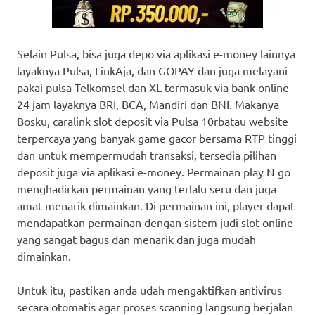
Selain Pulsa, bisa juga depo via aplikasi e-money lainnya
layaknya Pulsa, LinkAja, dan GOPAY dan juga melayani
pakai pulsa Telkomsel dan XL termasuk via bank online
24 jam layaknya BRI, BCA, Mandiri dan BNI. Makanya
Bosku, caralink slot deposit via Pulsa 10rbatau website
terpercaya yang banyak game gacor bersama RTP tinggi
dan untuk mempermudah transaksi, tersedia pilihan
deposit juga via aplikasi e-money. Permainan play N go
menghadirkan permainan yang terlalu seru dan juga
amat menarik dimainkan. Di permainan ini, player dapat
mendapatkan permainan dengan sistem judi slot online
yang sangat bagus dan menarik dan juga mudah
dimainkan.
Untuk itu, pastikan anda udah mengaktifkan antivirus
secara otomatis agar proses scanning langsung berjalan