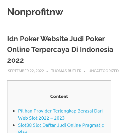
Skip
Nonprofitnw
to
content
Bocoran
Slot
Gacor
Idn Poker Website Judi Poker
Hari
Ini
Online Terpercaya Di Indonesia
2022
SEPTEMBER 22, 2022
THOMAS BUTLER
UNCATEGORIZED
Content
Pilihan Provider Terlengkap Berasal Dari
Web Slot 2022 – 2023
Slot88 Slot Daftar Judi Online Pragmatic
Play