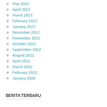
May 2023
April 2023
March 2023
February 2023
January 2023
December 2022
November 2022
October 2022
September 2022
August 2022
April 2022
March 2022
February 2022
January 2020
BERITA TERBARU