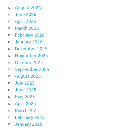
August 2026
June 2026
April 2026
March 2026
February 2026
January 2026
December 2025
November 2025
October 2025
September 2025
August 2025
July 2025
June 2025
May 2025
April 2025
March 2025
February 2025
January 2025