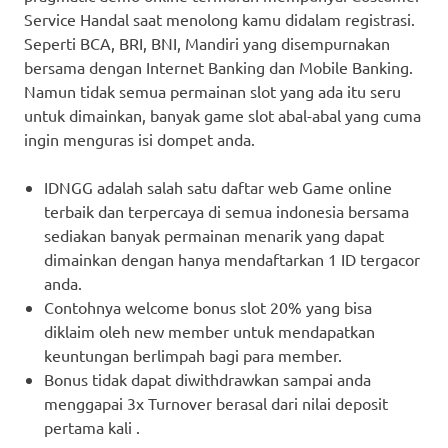
Service Handal saat menolong kamu didalam registrasi.
Seperti BCA, BRI, BNI, Mandiri yang disempurnakan
bersama dengan Internet Banking dan Mobile Banking.
Namun tidak semua permainan slot yang ada itu seru
untuk dimainkan, banyak game slot abal-abal yang cuma
ingin menguras isi dompet anda.
IDNGG adalah salah satu daftar web Game online
terbaik dan terpercaya di semua indonesia bersama
sediakan banyak permainan menarik yang dapat
dimainkan dengan hanya mendaftarkan 1 ID tergacor
anda.
Contohnya welcome bonus slot 20% yang bisa
diklaim oleh new member untuk mendapatkan
keuntungan berlimpah bagi para member.
Bonus tidak dapat diwithdrawkan sampai anda
menggapai 3x Turnover berasal dari nilai deposit
pertama kali .