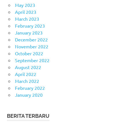
May 2023
April 2023
March 2023
February 2023
January 2023
December 2022
November 2022
October 2022
September 2022
August 2022
April 2022
March 2022
February 2022
January 2020
BERITA TERBARU