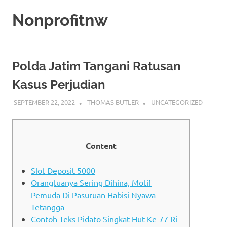
Skip
Nonprofitnw
to
content
Bocoran
Slot
Gacor
Polda Jatim Tangani Ratusan
Hari
Ini
Kasus Perjudian
SEPTEMBER 22, 2022
THOMAS BUTLER
UNCATEGORIZED
Content
Slot Deposit 5000
Orangtuanya Sering Dihina, Motif
Pemuda Di Pasuruan Habisi Nyawa
Tetangga
Contoh Teks Pidato Singkat Hut Ke-77 Ri