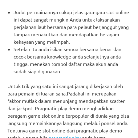
Judul permainannya cukup jelas gara-gara slot online
ini dapat sangat mungkin Anda untuk laksanakan
perjalanan laut bersama para pelaut berjanggut yang
tampak menakutkan dan mendapatkan beragam
kekayaan yang melimpah.
Setelah itu anda isikan semua bersama benar dan
cocok bersama knowledge anda selanjutnya anda
tinggal menekan tombol daftar maka akun anda
sudah siap digunakan.
Untuk trik yang satu ini sangat jarang dikerjakan oleh
para pemain di luaran sana.Padahal ini merupakan
faktor mutlak dalam menunjang mendapatkan scatter
dan jackpot. Pragmatic play demo menghadirkan
beragam game slot online terpopuler di dunia yang bisa
langsung memainkannya langsung melalui ponsel anda.
Tentunya game slot online dari pragmatic play demo
terlalu untung bila
pragmatic play
anda kerap