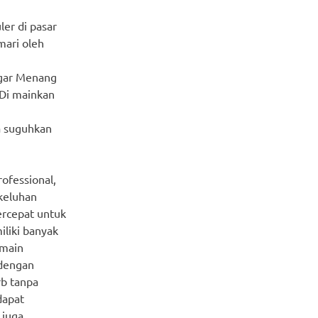
er di pasar
mari oleh
Agar Menang
 Di mainkan
a suguhkan
ofessional,
 keluhan
ercepat untuk
liki banyak
rmain
 dengan
rb tanpa
dapat
 juga