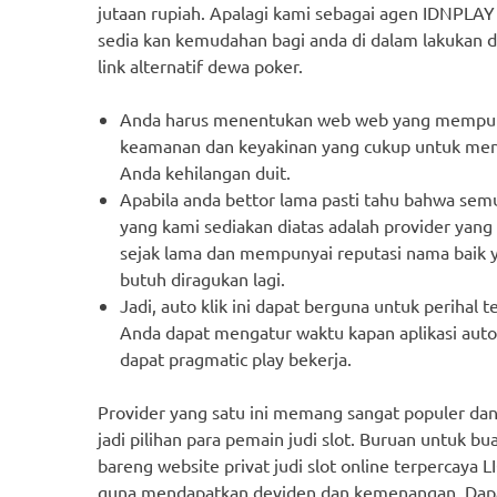
jutaan rupiah. Apalagi kami sebagai agen IDNPLAY 
sedia kan kemudahan bagi anda di dalam lakukan d
link alternatif dewa poker.
Anda harus menentukan web web yang mempu
keamanan dan keyakinan yang cukup untuk m
Anda kehilangan duit.
Apabila anda bettor lama pasti tahu bahwa sem
yang kami sediakan diatas adalah provider yang 
sejak lama dan mempunyai reputasi nama baik y
butuh diragukan lagi.
Jadi, auto klik ini dapat berguna untuk perihal 
Anda dapat mengatur waktu kapan aplikasi auto c
dapat pragmatic play bekerja.
Provider yang satu ini memang sangat populer dan 
jadi pilihan para pemain judi slot. Buruan untuk bu
bareng website privat judi slot online terpercaya
guna mendapatkan deviden dan kemenangan. Dap