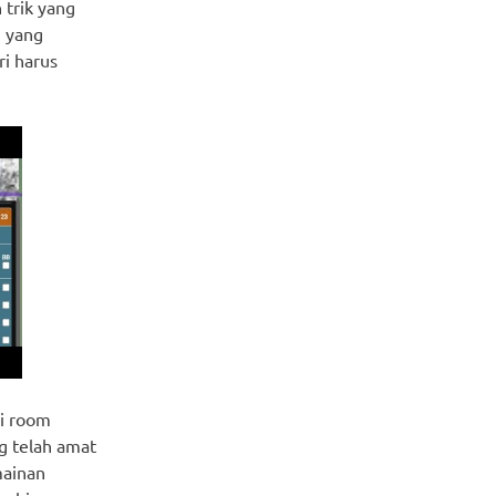
 trik yang
u yang
i harus
di room
g telah amat
mainan