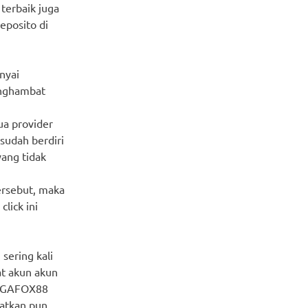
terbaik juga
eposito di
nyai
enghambat
ua provider
sudah berdiri
ang tidak
tersebut, maka
lick ini
sering kali
at akun akun
 LIGAFOX88
atkan pun