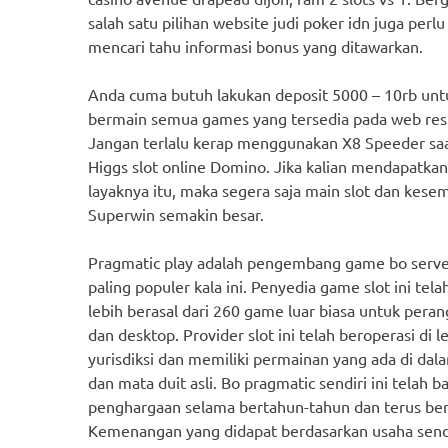
salah satu pilihan website judi poker idn juga perl
mencari tahu informasi bonus yang ditawarkan.
Anda cuma butuh lakukan deposit 5000 – 10rb unt
bermain semua games yang tersedia pada web res
Jangan terlalu kerap menggunakan X8 Speeder sa
Higgs slot online Domino. Jika kalian mendapatka
layaknya itu, maka segera saja main slot dan kese
Superwin semakin besar.
Pragmatic play adalah pengembang game bo server
paling populer kala ini. Penyedia game slot ini tela
lebih berasal dari 260 game luar biasa untuk peran
dan desktop. Provider slot ini telah beroperasi di l
yurisdiksi dan memiliki permainan yang ada di dal
dan mata duit asli. Bo pragmatic sendiri ini telah 
penghargaan selama bertahun-tahun dan terus ber
Kemenangan yang didapat berdasarkan usaha sendi