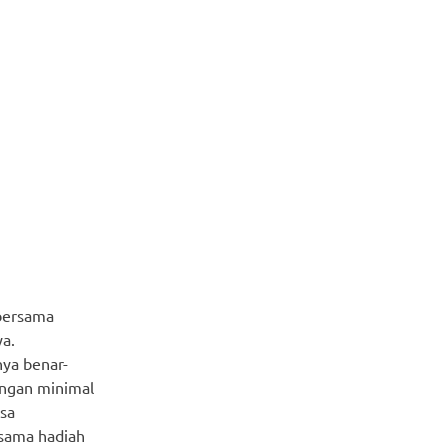
bersama
a.
nya benar-
engan minimal
isa
sama hadiah