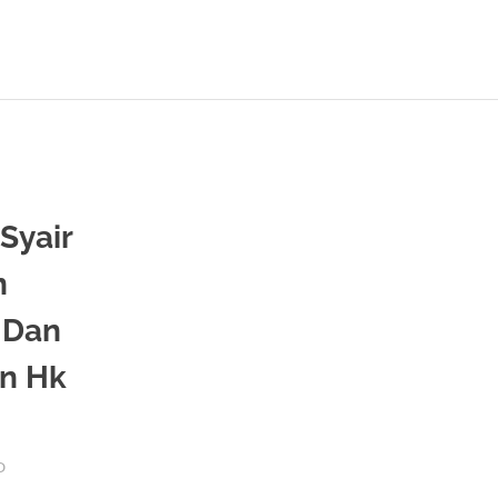
Syair
n
k Dan
on Hk
D