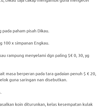
 pada paham pisah Dikau.
g 100 x simpanan Engkau.
kau rampung menyelami dgn paling $€ 0, 30, yg
it masa berperan pada tara gadaian penuh $ € 20,
elok guna saringan nan disebutkan.
.
asalkan koin diturunkan, kelas kesempatan kulak