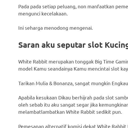
Pada pada setiap peluang, non manfaatkan pe
mengunci kecelakaan.
Ini seharga menodong mengenai.
Saran aku seputar slot Kucing
White Rabbit merupakan tonggak Big Time Gaming
model Kamu seandainya Kamu mencintai slot kay
Tarikan Mulia & Bonanza, sangat mungkin Engkau
Apabila kesukaan Dikau berhijrah pada slot sam
oleh sebab itu aku sangat segar jika kemungkin
melambatlambatkan White Rabbit sedikit pun.
Pemesanan alternatif komisi dekat White Rabbi