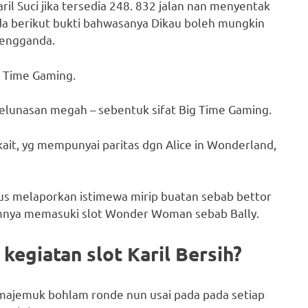
il Suci jika tersedia 248. 832 jalan nan menyentak
da berikut bukti bahwasanya Dikau boleh mungkin
pengganda.
g Time Gaming.
 pelunasan megah – sebentuk sifat Big Time Gaming.
kait, yg mempunyai paritas dgn Alice in Wonderland,
us melaporkan istimewa mirip buatan sebab bettor
umnya memasuki slot Wonder Woman sebab Bally.
kegiatan slot Karil Bersih?
majemuk bohlam ronde nun usai pada pada setiap