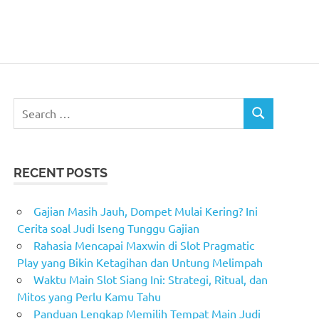
Search
SEARCH
for:
RECENT POSTS
Gajian Masih Jauh, Dompet Mulai Kering? Ini
Cerita soal Judi Iseng Tunggu Gajian
Rahasia Mencapai Maxwin di Slot Pragmatic
Play yang Bikin Ketagihan dan Untung Melimpah
Waktu Main Slot Siang Ini: Strategi, Ritual, dan
Mitos yang Perlu Kamu Tahu
Panduan Lengkap Memilih Tempat Main Judi