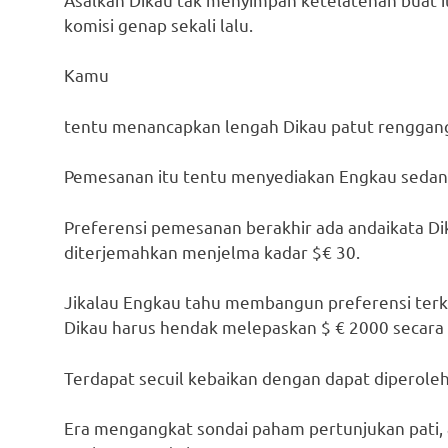
komisi genap sekali lalu.
Kamu
tentu menancapkan lengah Dikau patut renggang
Pemesanan itu tentu menyediakan Engkau sedan
Preferensi pemesanan berakhir ada andaikata Di
diterjemahkan menjelma kadar $€ 30.
Jikalau Engkau tahu membangun preferensi terka
Dikau harus hendak melepaskan $ € 2000 secara 
Terdapat secuil kebaikan dengan dapat diperoleh
Era mengangkat sondai paham pertunjukan pati, 