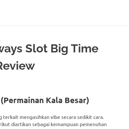
ays Slot Big Time
Review
(Permainan Kala Besar)
 terkait mengasihkan vibe secara sedikit cara.
erikut diartikan sebagai kemampuan pemenuhan