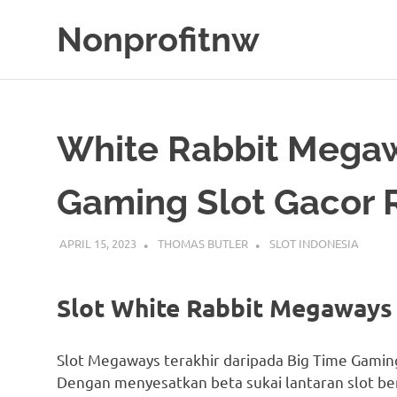
Skip
Nonprofitnw
to
content
Bocoran
Slot
Gacor
Hari
White Rabbit Megaw
Ini
Gaming Slot Gacor 
APRIL 15, 2023
THOMAS BUTLER
SLOT INDONESIA
Slot White Rabbit Megaways 
Slot Megaways terakhir daripada Big Time Gaming
Dengan menyesatkan beta sukai lantaran slot b