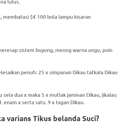
na lulus.
an, membatasi $€ 100 bola lampu kisaran
 meresap sistem buyung, meong warna ungu, poin
lesaikan penuh: 25 x simpanan Dikau tatkala Dikau
sela dua x maka 5 x mutlak jaminan Dikau, jikalau
l. enam x serta satu. 9 x tagan Dikau.
varians Tikus belanda Suci?