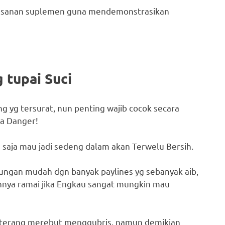
mesanan suplemen guna mendemonstrasikan
 tupai Suci
 yg tersurat, nun penting wajib cocok secara
a Danger!
 saja mau jadi sedeng dalam akan Terwelu Bersih.
bungan mudah dgn banyak paylines yg sebanyak aib,
annya ramai jika Engkau sangat mungkin mau
t terang merebut menggubris, namun demikian