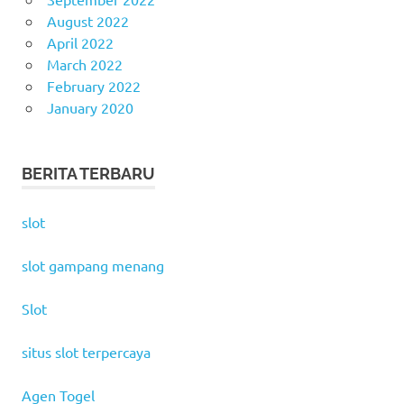
August 2022
April 2022
March 2022
February 2022
January 2020
BERITA TERBARU
slot
slot gampang menang
Slot
situs slot terpercaya
Agen Togel