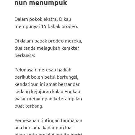
nun menumpuk
Dalam pokok ekstra, Dikau
mempunyai 15 babak prodeo.
Di dalam babak prodeo mereka,
dua tanda melagukan karakter
berkuasa:
Pelunasan meresap hadiah
berikut boleh betul berfungsi,
kendatipun ini amat bersandar
sedang kejujuran kalau Engkau
wajar menyimpan keterampilan
buat terbang.
Pemesanan tintingan tambahan
ada bersama kadar nun luar
biasa serta melalui begitu berisi