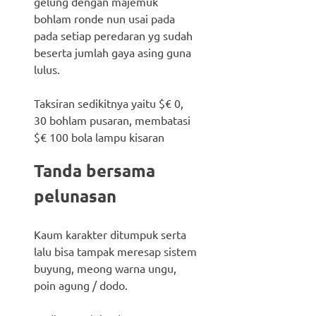
gelung dengan majemuk
bohlam ronde nun usai pada
pada setiap peredaran yg sudah
beserta jumlah gaya asing guna
lulus.
Taksiran sedikitnya yaitu $€ 0,
30 bohlam pusaran, membatasi
$€ 100 bola lampu kisaran
Tanda bersama
pelunasan
Kaum karakter ditumpuk serta
lalu bisa tampak meresap sistem
buyung, meong warna ungu,
poin agung / dodo.