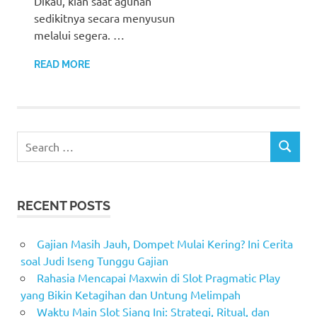
Dikau, kian saat agunan
sedikitnya secara menyusun
melalui segera. …
READ MORE
Search
SEARCH
for:
RECENT POSTS
Gajian Masih Jauh, Dompet Mulai Kering? Ini Cerita
soal Judi Iseng Tunggu Gajian
Rahasia Mencapai Maxwin di Slot Pragmatic Play
yang Bikin Ketagihan dan Untung Melimpah
Waktu Main Slot Siang Ini: Strategi, Ritual, dan