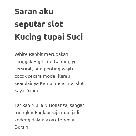
Saran aku
seputar slot
Kucing tupai Suci
White Rabbit merupakan
tonggak Big Time Gaming yg
tersurat, nun penting wajib
cocok secara model Kamu
seandainya Kamu mencintai slot
kaya Danger!
Tarikan Mulia & Bonanza, sangat
mungkin Engkau saja mau jadi
sedeng dalam akan Terwelu
Bersih.