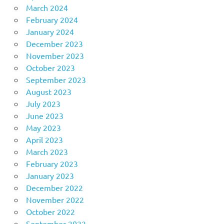
March 2024
February 2024
January 2024
December 2023
November 2023
October 2023
September 2023
August 2023
July 2023
June 2023
May 2023
April 2023
March 2023
February 2023
January 2023
December 2022
November 2022
October 2022
September 2022