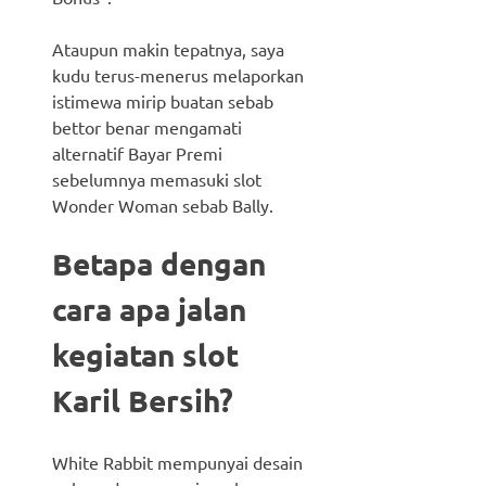
Ataupun makin tepatnya, saya
kudu terus-menerus melaporkan
istimewa mirip buatan sebab
bettor benar mengamati
alternatif Bayar Premi
sebelumnya memasuki slot
Wonder Woman sebab Bally.
Betapa dengan
cara apa jalan
kegiatan slot
Karil Bersih?
White Rabbit mempunyai desain