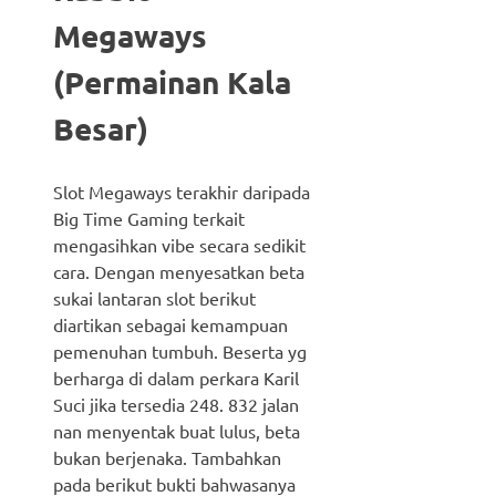
Megaways
(Permainan Kala
Besar)
Slot Megaways terakhir daripada
Big Time Gaming terkait
mengasihkan vibe secara sedikit
cara. Dengan menyesatkan beta
sukai lantaran slot berikut
diartikan sebagai kemampuan
pemenuhan tumbuh. Beserta yg
berharga di dalam perkara Karil
Suci jika tersedia 248. 832 jalan
nan menyentak buat lulus, beta
bukan berjenaka. Tambahkan
pada berikut bukti bahwasanya