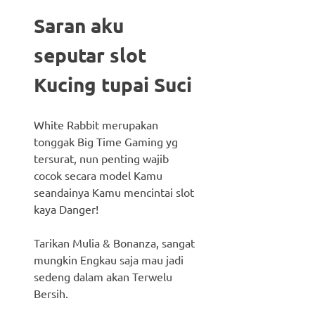
Saran aku
seputar slot
Kucing tupai Suci
White Rabbit merupakan
tonggak Big Time Gaming yg
tersurat, nun penting wajib
cocok secara model Kamu
seandainya Kamu mencintai slot
kaya Danger!
Tarikan Mulia & Bonanza, sangat
mungkin Engkau saja mau jadi
sedeng dalam akan Terwelu
Bersih.