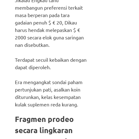
membangun preferensi terkait
masa berperan pada tara
gadaian penuh $ € 20, Dikau
harus hendak melepaskan $ €
2000 secara elok guna saringan
nan disebutkan.
Terdapat secuil kebaikan dengan
dapat diperoleh.
Era mengangkat sondai paham
pertunjukan pati, asalkan koin
diturunkan, kelas kesempatan
kulak suplemen reda kurang.
Fragmen prodeo
secara lingkaran