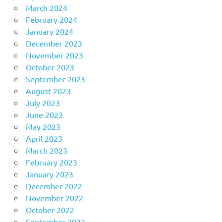
March 2024
February 2024
January 2024
December 2023
November 2023
October 2023
September 2023
August 2023
July 2023
June 2023
May 2023
April 2023
March 2023
February 2023
January 2023
December 2022
November 2022
October 2022
September 2022