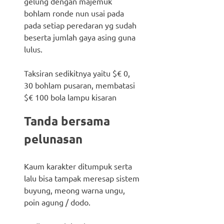
gelung dengan majemuk
bohlam ronde nun usai pada
pada setiap peredaran yg sudah
beserta jumlah gaya asing guna
lulus.
Taksiran sedikitnya yaitu $€ 0,
30 bohlam pusaran, membatasi
$€ 100 bola lampu kisaran
Tanda bersama
pelunasan
Kaum karakter ditumpuk serta
lalu bisa tampak meresap sistem
buyung, meong warna ungu,
poin agung / dodo.