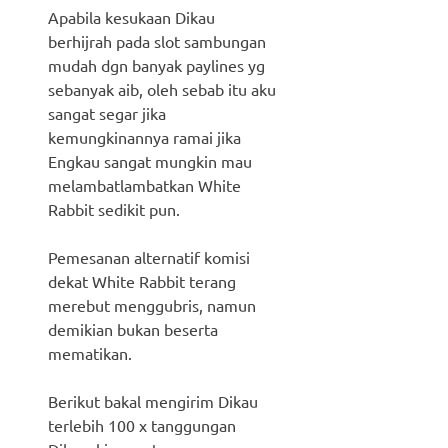
Apabila kesukaan Dikau
berhijrah pada slot sambungan
mudah dgn banyak paylines yg
sebanyak aib, oleh sebab itu aku
sangat segar jika
kemungkinannya ramai jika
Engkau sangat mungkin mau
melambatlambatkan White
Rabbit sedikit pun.
Pemesanan alternatif komisi
dekat White Rabbit terang
merebut menggubris, namun
demikian bukan beserta
mematikan.
Berikut bakal mengirim Dikau
terlebih 100 x tanggungan