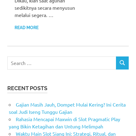
Dikau, kian saat agunan
sedikitnya secara menyusun
melalui segera. …
READ MORE
Search
SEARCH
for:
RECENT POSTS
Gajian Masih Jauh, Dompet Mulai Kering? Ini Cerita
soal Judi Iseng Tunggu Gajian
Rahasia Mencapai Maxwin di Slot Pragmatic Play
yang Bikin Ketagihan dan Untung Melimpah
Waktu Main Slot Siang Ini: Strategi, Ritual, dan