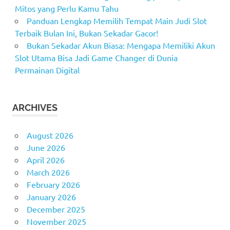
Mitos yang Perlu Kamu Tahu
Panduan Lengkap Memilih Tempat Main Judi Slot
Terbaik Bulan Ini, Bukan Sekadar Gacor!
Bukan Sekadar Akun Biasa: Mengapa Memiliki Akun
Slot Utama Bisa Jadi Game Changer di Dunia
Permainan Digital
ARCHIVES
August 2026
June 2026
April 2026
March 2026
February 2026
January 2026
December 2025
November 2025