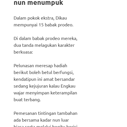
nun menumpuk
Dalam pokok ekstra, Dikau
mempunyai 15 babak prodeo.
Di dalam babak prodeo mereka,
dua tanda melagukan karakter
berkuasa:
Pelunasan meresap hadiah
berikut boleh betul berfungsi,
kendatipun ini amat bersandar
sedang kejujuran kalau Engkau
wajar menyimpan keterampilan
buat terbang.
Pemesanan tintingan tambahan
ada bersama kadar nun luar
biasa serta melalui begitu berisi