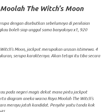
 Moolah The Witch’s Moon
upa dengan disebutkan sebelumnya di penilaian
ngkau boleh siap unggul sama banyaknya x1, 920
itch’s Moon, jackpot merupakan urusan istimewa. 4
kuran, serupa karakternya. Akan tetapi itu tiba secara
au pada negeri magis dekat mana pintu jackpot
ta diagram aneka warna Raya Moolah The Witch’s
ra merayu jatah kandidat. Penyihir yaitu tanda kok
it!