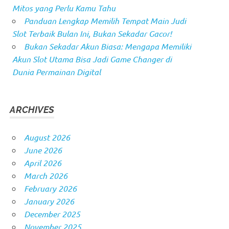
Mitos yang Perlu Kamu Tahu
Panduan Lengkap Memilih Tempat Main Judi
Slot Terbaik Bulan Ini, Bukan Sekadar Gacor!
Bukan Sekadar Akun Biasa: Mengapa Memiliki
Akun Slot Utama Bisa Jadi Game Changer di
Dunia Permainan Digital
ARCHIVES
August 2026
June 2026
April 2026
March 2026
February 2026
January 2026
December 2025
November 2025