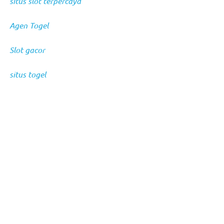
situs slot terpercaya
Agen Togel
Slot gacor
situs togel