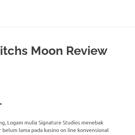
itchs Moon Review
r
ing, Logam mulia Signature Studios menebak
 belum lama pada kasino on line konvensional