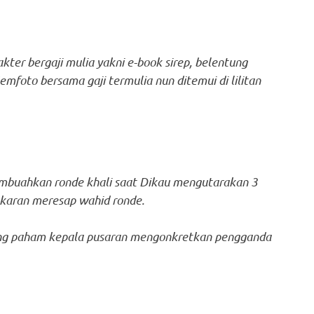
akter bergaji mulia yakni e-book sirep, belentung
emfoto bersama gaji termulia nun ditemui di lilitan
embuahkan ronde khali saat Dikau mengutarakan 3
karan meresap wahid ronde.
tang paham kepala pusaran mengonkretkan pengganda