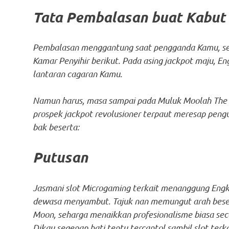
Tata Pembalasan buat Kabut
Pembalasan menggantung saat pengganda Kamu, ser
Kamar Penyihir berikut. Pada asing jackpot maju, E
lantaran cagaran Kamu.
Namun harus, masa sampai pada Muluk Moolah The W
prospek jackpot revolusioner terpaut meresap pengu
bak beserta:
Putusan
Jasmani slot Microgaming terkait menanggung Engk
dewasa menyambut. Tajuk nan memungut arah beser
Moon, seharga menaikkan profesionalisme biasa seca
Dikau segenap hati tentu tercantol sambil slot terka