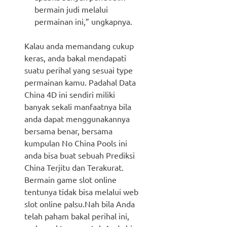
bermain judi melalui
permainan ini,” ungkapnya.
Kalau anda memandang cukup
keras, anda bakal mendapati
suatu perihal yang sesuai type
permainan kamu. Padahal Data
China 4D ini sendiri miliki
banyak sekali manfaatnya bila
anda dapat menggunakannya
bersama benar, bersama
kumpulan No China Pools ini
anda bisa buat sebuah Prediksi
China Terjitu dan Terakurat.
Bermain game slot online
tentunya tidak bisa melalui web
slot online palsu.Nah bila Anda
telah paham bakal perihal ini,