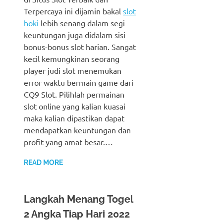
Terpercaya ini dijamin bakal
slot
hoki
lebih senang dalam segi
keuntungan juga didalam sisi
bonus-bonus slot harian. Sangat
kecil kemungkinan seorang
player judi slot menemukan
error waktu bermain game dari
CQ9 Slot. Pilihlah permainan
slot online yang kalian kuasai
maka kalian dipastikan dapat
mendapatkan keuntungan dan
profit yang amat besar.…
READ MORE
Langkah Menang Togel
2 Angka Tiap Hari 2022