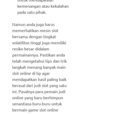
kemenangan atau kekalahan
pada satu pihak.
Namun anda juga harus
memerhatikan mesin slot
bersama dengan tingkat
volatilitas tinggi juga memiliki
resiko besar didalam
permainannya. Pastikan anda
telah mengetahui tips dan trik
langkah menang banyak main
slot online di hp agar
mendapatkan hasil paling baik
berasal dari judi slot yang satu
ini. Pasalnya para pemain judi
online yang baru berhimpun
senantiasa buru-buru untuk
bermain game slot online