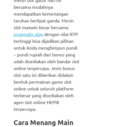
bersama mudahnya
mendapatkan kemenangan
taruhan berlipat ganda. Mesin
slot maxwin besar bersama
pragmatic play
dengan nilai RTP
tertinggi bisa dijadikan pilihan
untuk Anda menghimpun pundi
– pundi rupiah dari bonus yang
udah disediakan oleh bandar slot
online terpercaya. Jenis bonus
slot satu ini diberikan didalam
bentuk permainan game slot
online untuk seluruh platform
terbesar yang disediakan oleh
agen slot online HEPI8
terpercaya.
Cara Menang Main