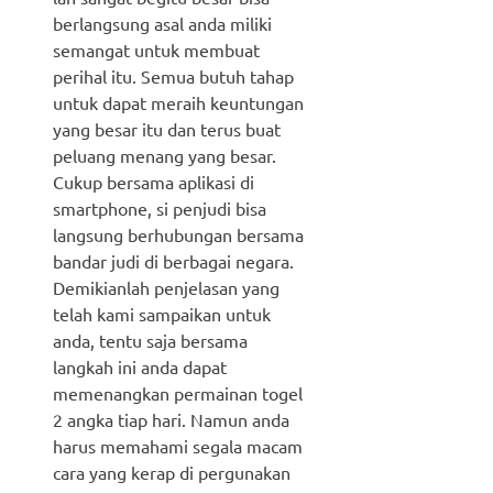
berlangsung asal anda miliki
semangat untuk membuat
perihal itu. Semua butuh tahap
untuk dapat meraih keuntungan
yang besar itu dan terus buat
peluang menang yang besar.
Cukup bersama aplikasi di
smartphone, si penjudi bisa
langsung berhubungan bersama
bandar judi di berbagai negara.
Demikianlah penjelasan yang
telah kami sampaikan untuk
anda, tentu saja bersama
langkah ini anda dapat
memenangkan permainan togel
2 angka tiap hari. Namun anda
harus memahami segala macam
cara yang kerap di pergunakan