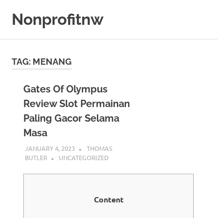
Skip
Nonprofitnw
to
content
Bocoran
Slot
Gacor
TAG:
MENANG
Hari
Ini
Gates Of Olympus
Review Slot Permainan
Paling Gacor Selama
Masa
JANUARY 4, 2023
THOMAS
BUTLER
UNCATEGORIZED
Content