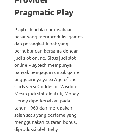
Pragmatic Play
Playtech adalah perusahaan
besar yang memproduksi games
dan perangkat lunak yang
berhubungan bersama dengan
judi slot online. Situs judi slot
online Playtech mempunyai
banyak pengagum untuk game
unggulannya yaitu Age of the
Gods versi Goddes of Wisdom.
Mesin judi slot elektrik, Money
Honey diperkenalkan pada
tahun 1963 dan merupakan
salah satu yang pertama yang
menggunakan putaran bonus,
diproduksi oleh Bally