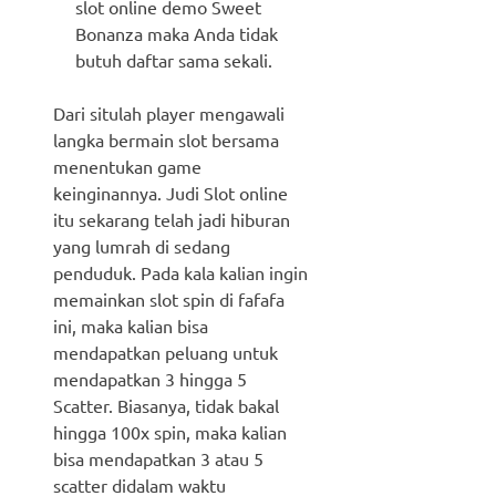
slot online demo Sweet
Bonanza maka Anda tidak
butuh daftar sama sekali.
Dari situlah player mengawali
langka bermain slot bersama
menentukan game
keinginannya. Judi Slot online
itu sekarang telah jadi hiburan
yang lumrah di sedang
penduduk. Pada kala kalian ingin
memainkan slot spin di fafafa
ini, maka kalian bisa
mendapatkan peluang untuk
mendapatkan 3 hingga 5
Scatter. Biasanya, tidak bakal
hingga 100x spin, maka kalian
bisa mendapatkan 3 atau 5
scatter didalam waktu