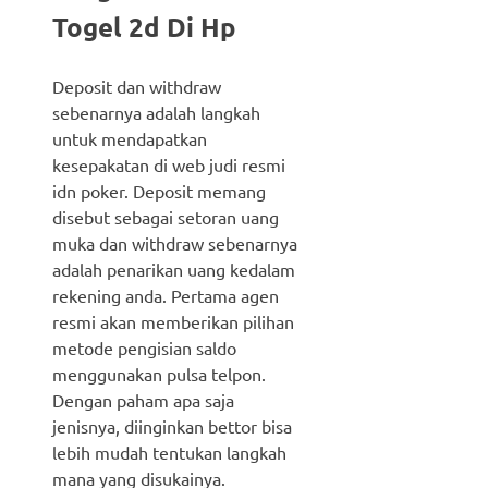
Togel 2d Di Hp
Deposit dan withdraw
sebenarnya adalah langkah
untuk mendapatkan
kesepakatan di web judi resmi
idn poker. Deposit memang
disebut sebagai setoran uang
muka dan withdraw sebenarnya
adalah penarikan uang kedalam
rekening anda. Pertama agen
resmi akan memberikan pilihan
metode pengisian saldo
menggunakan pulsa telpon.
Dengan paham apa saja
jenisnya, diinginkan bettor bisa
lebih mudah tentukan langkah
mana yang disukainya.