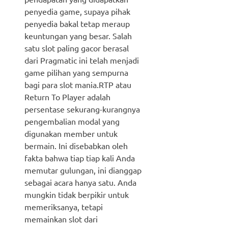
penyedia game, supaya pihak
penyedia bakal tetap meraup
keuntungan yang besar. Salah
satu slot paling gacor berasal
dari Pragmatic ini telah menjadi
game pilihan yang sempurna
bagi para slot mania.RTP atau
Return To Player adalah
persentase sekurang-kurangnya
pengembalian modal yang
digunakan member untuk
bermain. Ini disebabkan oleh
fakta bahwa tiap tiap kali Anda
memutar gulungan, ini dianggap
sebagai acara hanya satu. Anda
mungkin tidak berpikir untuk
memeriksanya, tetapi
memainkan slot dari