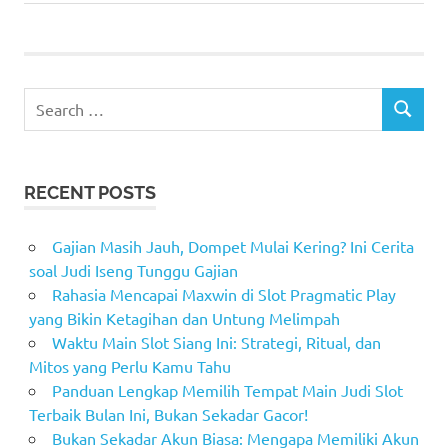
jamin
learn
menang
Search
online
SEARCH
for:
profile
retgoo
RECENT POSTS
Gajian Masih Jauh, Dompet Mulai Kering? Ini Cerita
soal Judi Iseng Tunggu Gajian
Rahasia Mencapai Maxwin di Slot Pragmatic Play
yang Bikin Ketagihan dan Untung Melimpah
Waktu Main Slot Siang Ini: Strategi, Ritual, dan
Mitos yang Perlu Kamu Tahu
Panduan Lengkap Memilih Tempat Main Judi Slot
Terbaik Bulan Ini, Bukan Sekadar Gacor!
Bukan Sekadar Akun Biasa: Mengapa Memiliki Akun