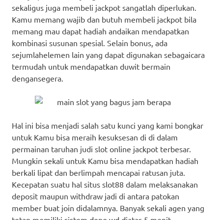
sekaligus juga membeli jackpot sangatlah diperlukan.
Kamu memang wajib dan butuh membeli jackpot bila
memang mau dapat hadiah andaikan mendapatkan
kombinasi susunan spesial. Selain bonus, ada
sejumlahelemen lain yang dapat digunakan sebagaicara
termudah untuk mendapatkan duwit bermain
dengansegera.
Hal ini bisa menjadi salah satu kunci yang kami bongkar
untuk Kamu bisa meraih kesuksesan di di dalam
permainan taruhan judi slot online jackpot terbesar.
Mungkin sekali untuk Kamu bisa mendapatkan hadiah
berkali lipat dan berlimpah mencapai ratusan juta.
Kecepatan suatu hal situs slot88 dalam melaksanakan
deposit maupun withdraw jadi di antara patokan
member buat join didalamnya. Banyak sekali agen yang
tetap memiliki sistem depo wd diatas 5 menit,