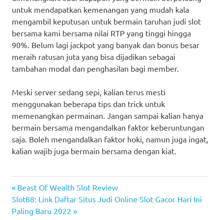
untuk mendapatkan kemenangan yang mudah kala
mengambil keputusan untuk bermain taruhan judi slot
bersama kami bersama nilai RTP yang tinggi hingga
90%. Belum lagi jackpot yang banyak dan bonus besar
meraih ratusan juta yang bisa dijadikan sebagai
tambahan modal dan penghasilan bagi member.
Meski server sedang sepi, kalian terus mesti
menggunakan beberapa tips dan trick untuk
memenangkan permainan. Jangan sampai kalian hanya
bermain bersama mengandalkan faktor keberuntungan
saja. Boleh mengandalkan faktor hoki, namun juga ingat,
kalian wajib juga bermain bersama dengan kiat.
bermain
Previous
Post
Beast Of Wealth Slot Review
forum
Next
Post:
Slot88: Link Daftar Situs Judi Online Slot Gacor Hari Ini
navigation
Post:
Paling Baru 2022
gacor