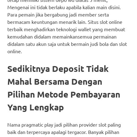
Mengenai ini tidak berlaku apabila kalian main disini.
Para pemain jika bergabung jadi member serta
bermacam keuntungan menarik lain. Situs slot online
terbaik menghadirkan teknologi wallet yang membuat
kemudahan didalam memainkansemua permainan
didalam satu akun saja untuk bermain judi bola dan slot
online.
Sedikitnya Deposit Tidak
Mahal Bersama Dengan
Pilihan Metode Pembayaran
Yang Lengkap
Nama pragmatic play jadi pilihan provider slot paling
baik dan terpercaya apalagi tergacor. Banyak pilihan