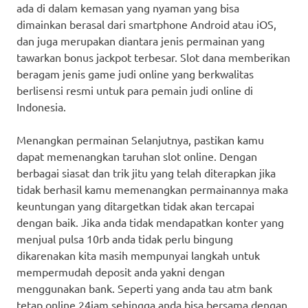
ada di dalam kemasan yang nyaman yang bisa
dimainkan berasal dari smartphone Android atau iOS,
dan juga merupakan diantara jenis permainan yang
tawarkan bonus jackpot terbesar. Slot dana memberikan
beragam jenis game judi online yang berkwalitas
berlisensi resmi untuk para pemain judi online di
Indonesia.
Menangkan permainan Selanjutnya, pastikan kamu
dapat memenangkan taruhan slot online. Dengan
berbagai siasat dan trik jitu yang telah diterapkan jika
tidak berhasil kamu memenangkan permainannya maka
keuntungan yang ditargetkan tidak akan tercapai
dengan baik. Jika anda tidak mendapatkan konter yang
menjual pulsa 10rb anda tidak perlu bingung
dikarenakan kita masih mempunyai langkah untuk
mempermudah deposit anda yakni dengan
menggunakan bank. Seperti yang anda tau atm bank
tetap online 24jam sehingga anda bisa bersama dengan