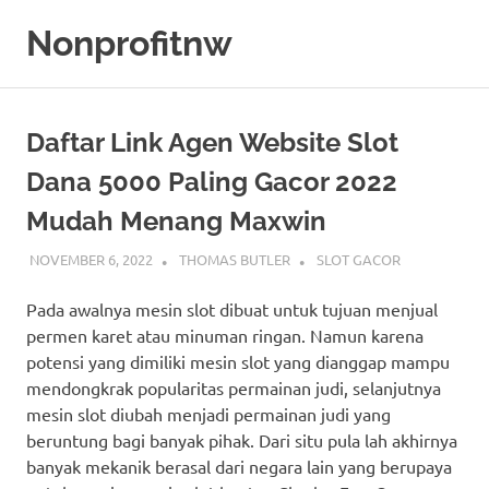
Skip
Nonprofitnw
to
content
Bocoran
Slot
Gacor
Daftar Link Agen Website Slot
Hari
Ini
Dana 5000 Paling Gacor 2022
Mudah Menang Maxwin
NOVEMBER 6, 2022
THOMAS BUTLER
SLOT GACOR
Pada awalnya mesin slot dibuat untuk tujuan menjual
permen karet atau minuman ringan. Namun karena
potensi yang dimiliki mesin slot yang dianggap mampu
mendongkrak popularitas permainan judi, selanjutnya
mesin slot diubah menjadi permainan judi yang
beruntung bagi banyak pihak. Dari situ pula lah akhirnya
banyak mekanik berasal dari negara lain yang berupaya