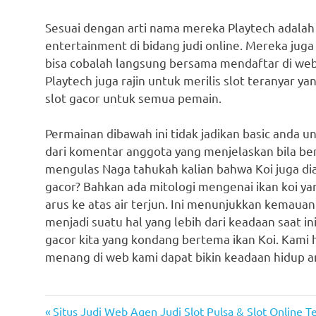
Sesuai dengan arti nama mereka Playtech adalah
entertainment di bidang judi online. Mereka j
bisa cobalah langsung bersama mendaftar di web 
Playtech juga rajin untuk merilis slot teranyar y
slot gacor untuk semua pemain.
Permainan dibawah ini tidak jadikan basic anda un
dari komentar anggota yang menjelaskan bila ber
mengulas Naga tahukah kalian bahwa Koi juga 
gacor? Bahkan ada mitologi mengenai ikan koi y
arus ke atas air terjun. Ini menunjukkan kemaua
menjadi suatu hal yang lebih dari keadaan saat ini
gacor kita yang kondang bertema ikan Koi. Kami
menang di web kami dapat bikin keadaan hidup an
daftar
Previous
Situs Judi Web Agen Judi Slot Pulsa & Slot Online T