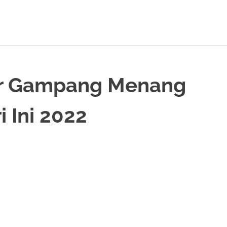
cor Gampang Menang
 Ini 2022