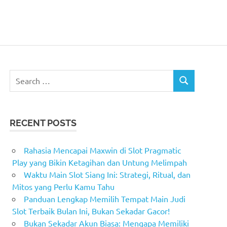
Search
SEARCH
for:
RECENT POSTS
Rahasia Mencapai Maxwin di Slot Pragmatic
Play yang Bikin Ketagihan dan Untung Melimpah
Waktu Main Slot Siang Ini: Strategi, Ritual, dan
Mitos yang Perlu Kamu Tahu
Panduan Lengkap Memilih Tempat Main Judi
Slot Terbaik Bulan Ini, Bukan Sekadar Gacor!
Bukan Sekadar Akun Biasa: Mengapa Memiliki