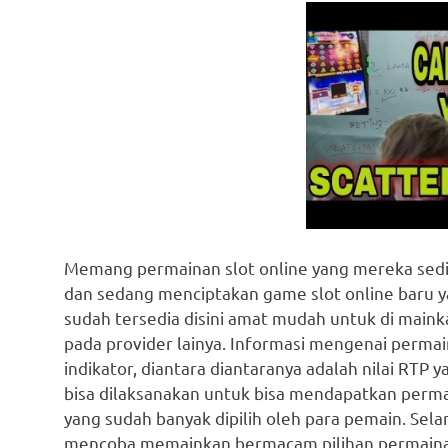
Memang permainan slot online yang mereka sedia
dan sedang menciptakan game slot online baru y
sudah tersedia disini amat mudah untuk di mai
pada provider lainya. Informasi mengenai permain
indikator, diantara diantaranya adalah nilai RTP y
bisa dilaksanakan untuk bisa mendapatkan perma
yang sudah banyak dipilih oleh para pemain. Sela
mencoba memainkan bermacam pilihan permaina