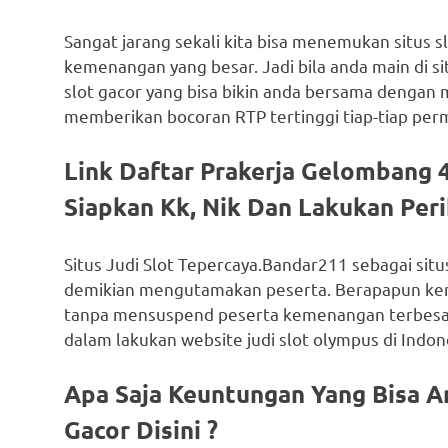
Sangat jarang sekali kita bisa menemukan situs sl
kemenangan yang besar. Jadi bila anda main di si
slot gacor yang bisa bikin anda bersama denga
memberikan bocoran RTP tertinggi tiap-tiap perm
Link Daftar Prakerja Gelombang 4
Siapkan Kk, Nik Dan Lakukan Perih
Situs Judi Slot Tepercaya.Bandar211 sebagai situs
demikian mengutamakan peserta. Berapapun kem
tanpa mensuspend peserta kemenangan terbesar. 
dalam lakukan website judi slot olympus di Indon
Apa Saja Keuntungan Yang Bisa A
Gacor Disini ?