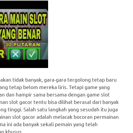
kan tidak banyak, gara-gara tergolong tetap baru
ang tetap belom mereka liris. Tetapi game yang
nkan dan hampir sama bersama dengan game slot
an slot gacor tentu bisa dilihat berasal dari banyak
ang tinggi. Salah satu langkah yang sesudah itu juga
inan slot gacor adalah melacak bocoran permainan
ma ini ada banyak sekali pemain yang telah
n khusus.