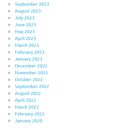
September 2023
August 2023
July 2023
June 2023
May 2023
April 2023
March 2023
February 2023
January 2023
December 2022
November 2022
October 2022
September 2022
August 2022
April 2022
March 2022
February 2022
January 2020