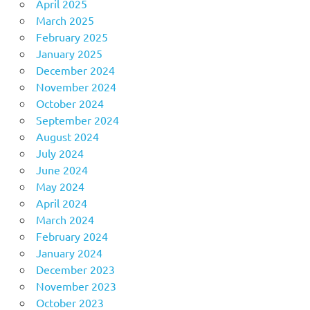
April 2025
March 2025
February 2025
January 2025
December 2024
November 2024
October 2024
September 2024
August 2024
July 2024
June 2024
May 2024
April 2024
March 2024
February 2024
January 2024
December 2023
November 2023
October 2023