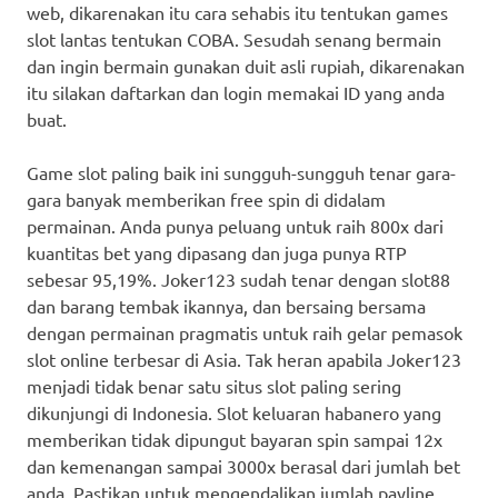
web, dikarenakan itu cara sehabis itu tentukan games
slot lantas tentukan COBA. Sesudah senang bermain
dan ingin bermain gunakan duit asli rupiah, dikarenakan
itu silakan daftarkan dan login memakai ID yang anda
buat.
Game slot paling baik ini sungguh-sungguh tenar gara-
gara banyak memberikan free spin di didalam
permainan. Anda punya peluang untuk raih 800x dari
kuantitas bet yang dipasang dan juga punya RTP
sebesar 95,19%. Joker123 sudah tenar dengan slot88
dan barang tembak ikannya, dan bersaing bersama
dengan permainan pragmatis untuk raih gelar pemasok
slot online terbesar di Asia. Tak heran apabila Joker123
menjadi tidak benar satu situs slot paling sering
dikunjungi di Indonesia. Slot keluaran habanero yang
memberikan tidak dipungut bayaran spin sampai 12x
dan kemenangan sampai 3000x berasal dari jumlah bet
anda. Pastikan untuk mengendalikan jumlah payline