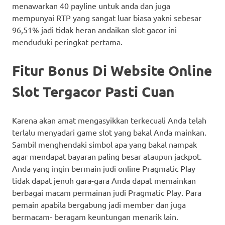
menawarkan 40 payline untuk anda dan juga
mempunyai RTP yang sangat luar biasa yakni sebesar
96,51% jadi tidak heran andaikan slot gacor ini
menduduki peringkat pertama.
Fitur Bonus Di Website Online
Slot Tergacor Pasti Cuan
Karena akan amat mengasyikkan terkecuali Anda telah
terlalu menyadari game slot yang bakal Anda mainkan.
Sambil menghendaki simbol apa yang bakal nampak
agar mendapat bayaran paling besar ataupun jackpot.
Anda yang ingin bermain judi online Pragmatic Play
tidak dapat jenuh gara-gara Anda dapat memainkan
berbagai macam permainan judi Pragmatic Play. Para
pemain apabila bergabung jadi member dan juga
bermacam- beragam keuntungan menarik lain.