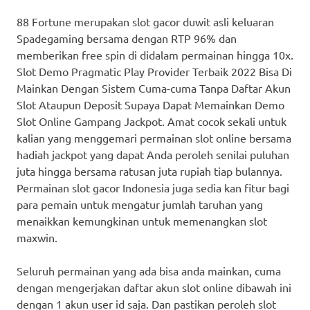
88 Fortune merupakan slot gacor duwit asli keluaran
Spadegaming bersama dengan RTP 96% dan
memberikan free spin di didalam permainan hingga 10x.
Slot Demo Pragmatic Play Provider Terbaik 2022 Bisa Di
Mainkan Dengan Sistem Cuma-cuma Tanpa Daftar Akun
Slot Ataupun Deposit Supaya Dapat Memainkan Demo
Slot Online Gampang Jackpot. Amat cocok sekali untuk
kalian yang menggemari permainan slot online bersama
hadiah jackpot yang dapat Anda peroleh senilai puluhan
juta hingga bersama ratusan juta rupiah tiap bulannya.
Permainan slot gacor Indonesia juga sedia kan fitur bagi
para pemain untuk mengatur jumlah taruhan yang
menaikkan kemungkinan untuk memenangkan slot
maxwin.
Seluruh permainan yang ada bisa anda mainkan, cuma
dengan mengerjakan daftar akun slot online dibawah ini
dengan 1 akun user id saja. Dan pastikan peroleh slot