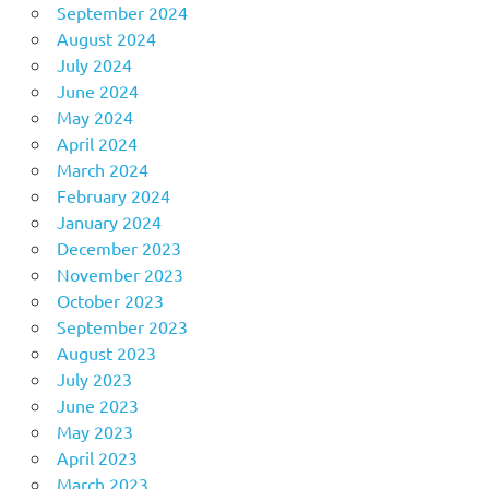
September 2024
August 2024
July 2024
June 2024
May 2024
April 2024
March 2024
February 2024
January 2024
December 2023
November 2023
October 2023
September 2023
August 2023
July 2023
June 2023
May 2023
April 2023
March 2023