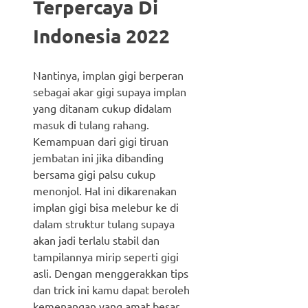
Terpercaya Di
Indonesia 2022
Nantinya, implan gigi berperan
sebagai akar gigi supaya implan
yang ditanam cukup didalam
masuk di tulang rahang.
Kemampuan dari gigi tiruan
jembatan ini jika dibanding
bersama gigi palsu cukup
menonjol. Hal ini dikarenakan
implan gigi bisa melebur ke di
dalam struktur tulang supaya
akan jadi terlalu stabil dan
tampilannya mirip seperti gigi
asli. Dengan menggerakkan tips
dan trick ini kamu dapat beroleh
kemenangan yang amat besar,