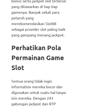
bonus serta jackpot slot terbesar
yang ditawarkan di tiap tiap
gamenya. Banyak sekali para
petaruh yang
merekomendasikan Slot88
sebagai provider slot paling baik
yang gampang menang jackpot.
Perhatikan Pola
Permainan Game
Slot
Semua orang tidak ingin
information mereka bocor dan
digunakan untuk suatu hal tanpa
izin mereka. Dengan 243
gabungan jackpot dan RTP