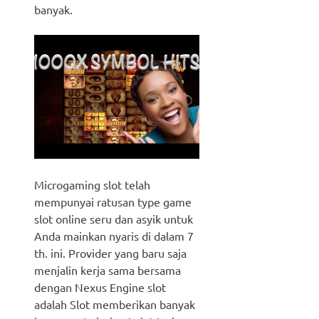
banyak.
Microgaming slot telah
mempunyai ratusan type game
slot online seru dan asyik untuk
Anda mainkan nyaris di dalam 7
th. ini. Provider yang baru saja
menjalin kerja sama bersama
dengan Nexus Engine slot
adalah Slot memberikan banyak