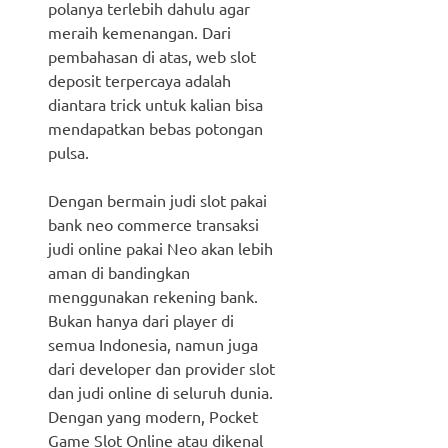
polanya terlebih dahulu agar
meraih kemenangan. Dari
pembahasan di atas, web slot
deposit terpercaya adalah
diantara trick untuk kalian bisa
mendapatkan bebas potongan
pulsa.
Dengan bermain judi slot pakai
bank neo commerce transaksi
judi online pakai Neo akan lebih
aman di bandingkan
menggunakan rekening bank.
Bukan hanya dari player di
semua Indonesia, namun juga
dari developer dan provider slot
dan judi online di seluruh dunia.
Dengan yang modern, Pocket
Game Slot Online atau dikenal