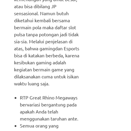
atau bisa dibilang JP
sensasional. Namun butuh
diketahui kembali bersama
bermain pola maka daftar slot
pulsa tanpa potongan jadi tidak
sia-sia. Melalui penjelasan di
atas, bahwa gamingdan Esports
bisa di katakan berbeda, karena
kesibukan gaming adalah
kegiatan bermain game yang
dilaksanakan cuma untuk isikan
waktu luang saja.
RTP Great Rhino Megaways
bervariasi bergantung pada
apakah Anda telah
menggunakan taruhan ante.
Semua orang yang