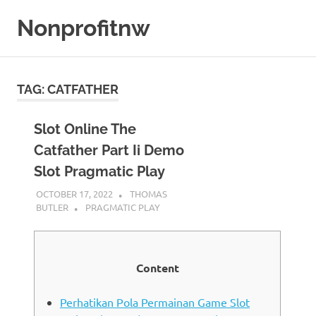
Skip
Nonprofitnw
to
content
Bocoran
Slot
Gacor
TAG:
CATFATHER
Hari
Ini
Slot Online The
Catfather Part Ii Demo
Slot Pragmatic Play
OCTOBER 17, 2022
THOMAS
BUTLER
PRAGMATIC PLAY
Content
Perhatikan Pola Permainan Game Slot