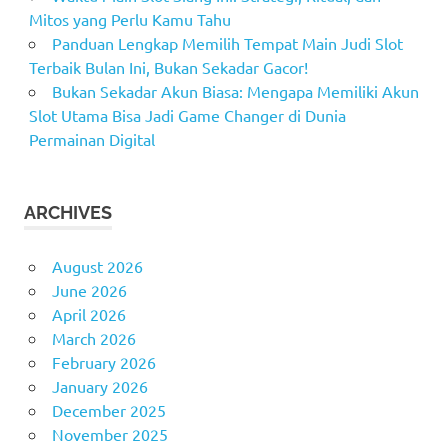
Mitos yang Perlu Kamu Tahu
Panduan Lengkap Memilih Tempat Main Judi Slot
Terbaik Bulan Ini, Bukan Sekadar Gacor!
Bukan Sekadar Akun Biasa: Mengapa Memiliki Akun
Slot Utama Bisa Jadi Game Changer di Dunia
Permainan Digital
ARCHIVES
August 2026
June 2026
April 2026
March 2026
February 2026
January 2026
December 2025
November 2025