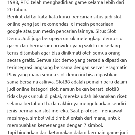
1998, RTG telah menghadirkan game selama lebih dari
20 tahun.
Berikut daftar kata-kata kunci pencarian situs judi slot
online yang jadi rekomendasi di mesin pencariaan
google ataupun mesin pencarian lainnya. Situs Slot
Demo Judi juga berupaya untuk melengkapi demo slot
gacor dari bermacam provider yang waktu ini sedang
terus ditambah agar bisa dinikmati oleh semua orang
secara gratis. Semua slot demo yang tersedia dipastikan
terintegrasi langsung bersama dengan server Pragmatic
Play yang mana semua slot demo ini bisa dipastikan
sama bersama aslinya. Slot88 adalah pemain baru dalam
judi online kategori slot, namun bukan berarti slot88
tidak layak untuk di pakai, mereka udah laksanakan riset
selama bertahun th. dan akhirnya mengeluarkan sendiri
jenis permainan slot mereka. Saat profesor mengawali
mesinnya, simbol wild timbul entah dari mana, untuk
membuahkan kemenangan dengan 7 simbol.
Tapi hindarkan dari ketamakan dalam bermain game judi