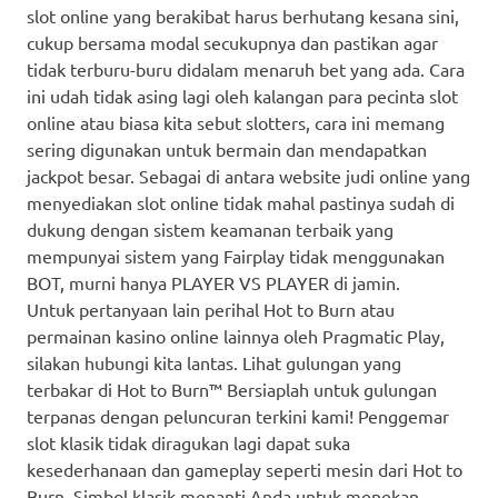
slot online yang berakibat harus berhutang kesana sini,
cukup bersama modal secukupnya dan pastikan agar
tidak terburu-buru didalam menaruh bet yang ada. Cara
ini udah tidak asing lagi oleh kalangan para pecinta slot
online atau biasa kita sebut slotters, cara ini memang
sering digunakan untuk bermain dan mendapatkan
jackpot besar. Sebagai di antara website judi online yang
menyediakan slot online tidak mahal pastinya sudah di
dukung dengan sistem keamanan terbaik yang
mempunyai sistem yang Fairplay tidak menggunakan
BOT, murni hanya PLAYER VS PLAYER di jamin.
Untuk pertanyaan lain perihal Hot to Burn atau
permainan kasino online lainnya oleh Pragmatic Play,
silakan hubungi kita lantas. Lihat gulungan yang
terbakar di Hot to Burn™ Bersiaplah untuk gulungan
terpanas dengan peluncuran terkini kami! Penggemar
slot klasik tidak diragukan lagi dapat suka
kesederhanaan dan gameplay seperti mesin dari Hot to
Burn. Simbol klasik menanti Anda untuk menekan