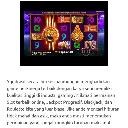
Yggdrasil secara berkesinambungan menghadirkan
game berkinerja terbaik dengan karya seni memiliki
kualitas tinggi di industri gaming . Nikmati permainan
Slot terbaik online, Jackpot Progresif, Blackjack, dan
Roulette kita yang luar biasa. Jika anda mencari hiburan
tidak mahal dan asik, maka anda mesti menemukan
permainan yang sangat mungkin taruhan maksimal