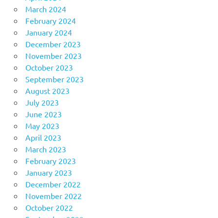
March 2024
February 2024
January 2024
December 2023
November 2023
October 2023
September 2023
August 2023
July 2023
June 2023
May 2023
April 2023
March 2023
February 2023
January 2023
December 2022
November 2022
October 2022