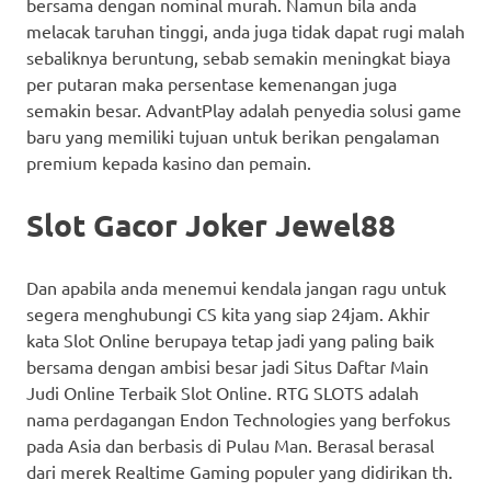
bersama dengan nominal murah. Namun bila anda
melacak taruhan tinggi, anda juga tidak dapat rugi malah
sebaliknya beruntung, sebab semakin meningkat biaya
per putaran maka persentase kemenangan juga
semakin besar. AdvantPlay adalah penyedia solusi game
baru yang memiliki tujuan untuk berikan pengalaman
premium kepada kasino dan pemain.
Slot Gacor Joker Jewel88
Dan apabila anda menemui kendala jangan ragu untuk
segera menghubungi CS kita yang siap 24jam. Akhir
kata Slot Online berupaya tetap jadi yang paling baik
bersama dengan ambisi besar jadi Situs Daftar Main
Judi Online Terbaik Slot Online. RTG SLOTS adalah
nama perdagangan Endon Technologies yang berfokus
pada Asia dan berbasis di Pulau Man. Berasal berasal
dari merek Realtime Gaming populer yang didirikan th.