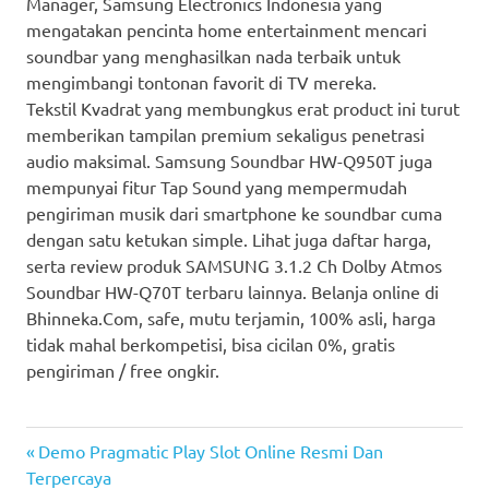
Manager, Samsung Electronics Indonesia yang
mengatakan pencinta home entertainment mencari
soundbar yang menghasilkan nada terbaik untuk
mengimbangi tontonan favorit di TV mereka.
Tekstil Kvadrat yang membungkus erat product ini turut
memberikan tampilan premium sekaligus penetrasi
audio maksimal. Samsung Soundbar HW-Q950T juga
mempunyai fitur Tap Sound yang mempermudah
pengiriman musik dari smartphone ke soundbar cuma
dengan satu ketukan simple. Lihat juga daftar harga,
serta review produk SAMSUNG 3.1.2 Ch Dolby Atmos
Soundbar HW-Q70T terbaru lainnya. Belanja online di
Bhinneka.Com, safe, mutu terjamin, 100% asli, harga
tidak mahal berkompetisi, bisa cicilan 0%, gratis
pengiriman / free ongkir.
harga
Previous
Post
Demo Pragmatic Play Slot Online Resmi Dan
soundbar
Post:
Terpercaya