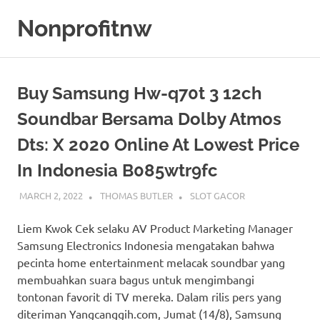
Skip
Nonprofitnw
to
content
Bocoran
Slot
Gacor
Buy Samsung Hw-q70t 3 12ch
Hari
Ini
Soundbar Bersama Dolby Atmos
Dts: X 2020 Online At Lowest Price
In Indonesia B085wtr9fc
MARCH 2, 2022
THOMAS BUTLER
SLOT GACOR
Liem Kwok Cek selaku AV Product Marketing Manager
Samsung Electronics Indonesia mengatakan bahwa
pecinta home entertainment melacak soundbar yang
membuahkan suara bagus untuk mengimbangi
tontonan favorit di TV mereka. Dalam rilis pers yang
diteriman Yangcanggih.com, Jumat (14/8), Samsung