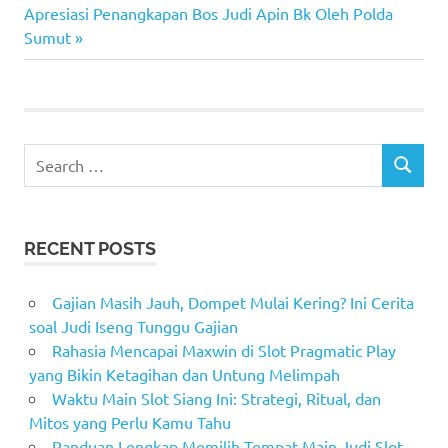
navigation
Next
Apresiasi Penangkapan Bos Judi Apin Bk Oleh Polda
Post:
Sumut
Search
SEARCH
for:
RECENT POSTS
Gajian Masih Jauh, Dompet Mulai Kering? Ini Cerita
soal Judi Iseng Tunggu Gajian
Rahasia Mencapai Maxwin di Slot Pragmatic Play
yang Bikin Ketagihan dan Untung Melimpah
Waktu Main Slot Siang Ini: Strategi, Ritual, dan
Mitos yang Perlu Kamu Tahu
Panduan Lengkap Memilih Tempat Main Judi Slot