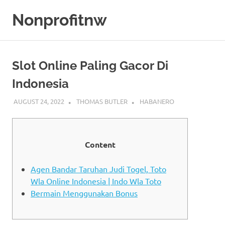
Skip
Nonprofitnw
to
content
Bocoran
Slot
Gacor
Slot Online Paling Gacor Di
Hari
Ini
Indonesia
AUGUST 24, 2022
THOMAS BUTLER
HABANERO
Content
Agen Bandar Taruhan Judi Togel, Toto
Wla Online Indonesia | Indo Wla Toto
Bermain Menggunakan Bonus