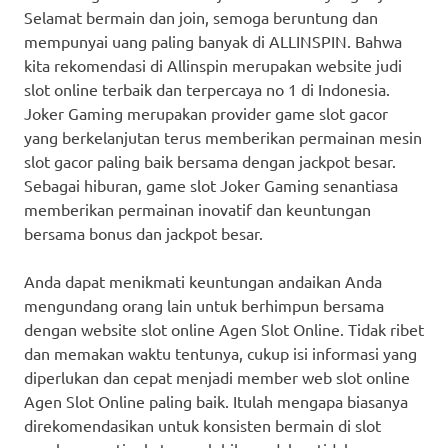
Selamat bermain dan join, semoga beruntung dan
mempunyai uang paling banyak di ALLINSPIN. Bahwa
kita rekomendasi di Allinspin merupakan website judi
slot online terbaik dan terpercaya no 1 di Indonesia.
Joker Gaming merupakan provider game slot gacor
yang berkelanjutan terus memberikan permainan mesin
slot gacor paling baik bersama dengan jackpot besar.
Sebagai hiburan, game slot Joker Gaming senantiasa
memberikan permainan inovatif dan keuntungan
bersama bonus dan jackpot besar.
Anda dapat menikmati keuntungan andaikan Anda
mengundang orang lain untuk berhimpun bersama
dengan website slot online Agen Slot Online. Tidak ribet
dan memakan waktu tentunya, cukup isi informasi yang
diperlukan dan cepat menjadi member web slot online
Agen Slot Online paling baik. Itulah mengapa biasanya
direkomendasikan untuk konsisten bermain di slot