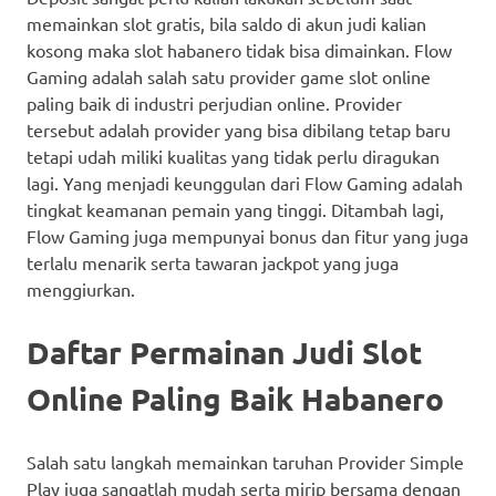
memainkan slot gratis, bila saldo di akun judi kalian
kosong maka slot habanero tidak bisa dimainkan. Flow
Gaming adalah salah satu provider game slot online
paling baik di industri perjudian online. Provider
tersebut adalah provider yang bisa dibilang tetap baru
tetapi udah miliki kualitas yang tidak perlu diragukan
lagi. Yang menjadi keunggulan dari Flow Gaming adalah
tingkat keamanan pemain yang tinggi. Ditambah lagi,
Flow Gaming juga mempunyai bonus dan fitur yang juga
terlalu menarik serta tawaran jackpot yang juga
menggiurkan.
Daftar Permainan Judi Slot
Online Paling Baik Habanero
Salah satu langkah memainkan taruhan Provider Simple
Play juga sangatlah mudah serta mirip bersama dengan