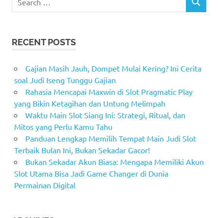
SEARCH
for:
RECENT POSTS
Gajian Masih Jauh, Dompet Mulai Kering? Ini Cerita
soal Judi Iseng Tunggu Gajian
Rahasia Mencapai Maxwin di Slot Pragmatic Play
yang Bikin Ketagihan dan Untung Melimpah
Waktu Main Slot Siang Ini: Strategi, Ritual, dan
Mitos yang Perlu Kamu Tahu
Panduan Lengkap Memilih Tempat Main Judi Slot
Terbaik Bulan Ini, Bukan Sekadar Gacor!
Bukan Sekadar Akun Biasa: Mengapa Memiliki Akun
Slot Utama Bisa Jadi Game Changer di Dunia
Permainan Digital