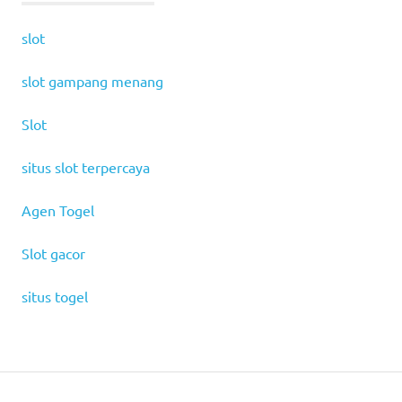
slot
slot gampang menang
Slot
situs slot terpercaya
Agen Togel
Slot gacor
situs togel