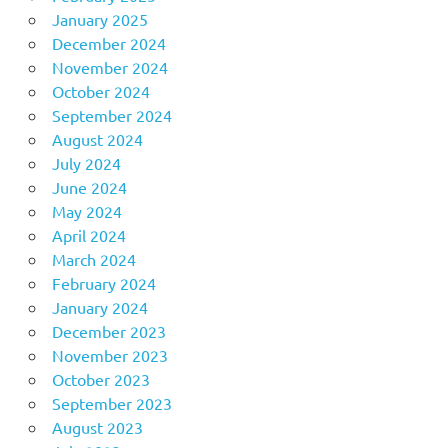
January 2025
December 2024
November 2024
October 2024
September 2024
August 2024
July 2024
June 2024
May 2024
April 2024
March 2024
February 2024
January 2024
December 2023
November 2023
October 2023
September 2023
August 2023