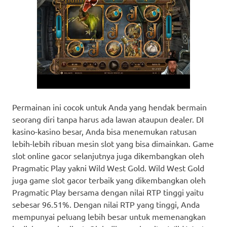
Permainan ini cocok untuk Anda yang hendak bermain
seorang diri tanpa harus ada lawan ataupun dealer. DI
kasino-kasino besar, Anda bisa menemukan ratusan
lebih-lebih ribuan mesin slot yang bisa dimainkan. Game
slot online gacor selanjutnya juga dikembangkan oleh
Pragmatic Play yakni Wild West Gold. Wild West Gold
juga game slot gacor terbaik yang dikembangkan oleh
Pragmatic Play bersama dengan nilai RTP tinggi yaitu
sebesar 96.51%. Dengan nilai RTP yang tinggi, Anda
mempunyai peluang lebih besar untuk memenangkan