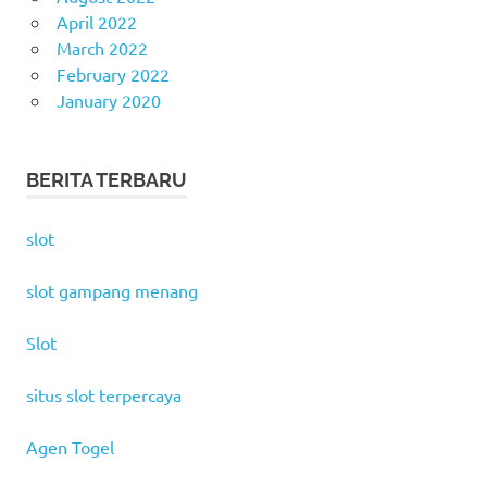
April 2022
March 2022
February 2022
January 2020
BERITA TERBARU
slot
slot gampang menang
Slot
situs slot terpercaya
Agen Togel