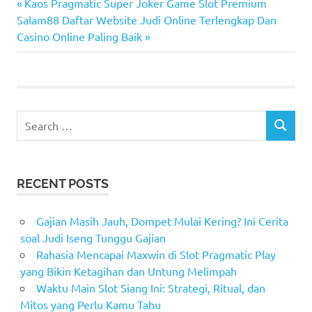
Previous
Post
Kaos Pragmatic Super Joker Game Slot Premium
habanero
Next
Post:
Salam88 Daftar Website Judi Online Terlengkap Dan
navigation
slot
Post:
Casino Online Paling Baik
slot
online
Search
SEARCH
for:
RECENT POSTS
Gajian Masih Jauh, Dompet Mulai Kering? Ini Cerita
soal Judi Iseng Tunggu Gajian
Rahasia Mencapai Maxwin di Slot Pragmatic Play
yang Bikin Ketagihan dan Untung Melimpah
Waktu Main Slot Siang Ini: Strategi, Ritual, dan
Mitos yang Perlu Kamu Tahu