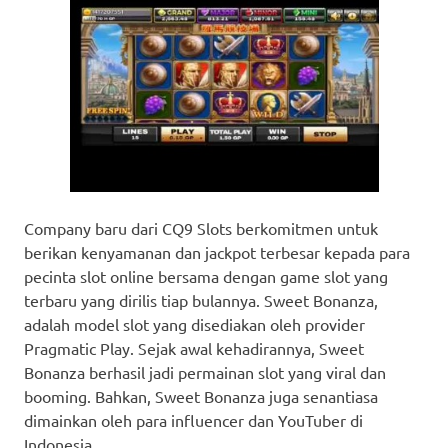
Company baru dari CQ9 Slots berkomitmen untuk
berikan kenyamanan dan jackpot terbesar kepada para
pecinta slot online bersama dengan game slot yang
terbaru yang dirilis tiap bulannya. Sweet Bonanza,
adalah model slot yang disediakan oleh provider
Pragmatic Play. Sejak awal kehadirannya, Sweet
Bonanza berhasil jadi permainan slot yang viral dan
booming. Bahkan, Sweet Bonanza juga senantiasa
dimainkan oleh para influencer dan YouTuber di
Indonesia.