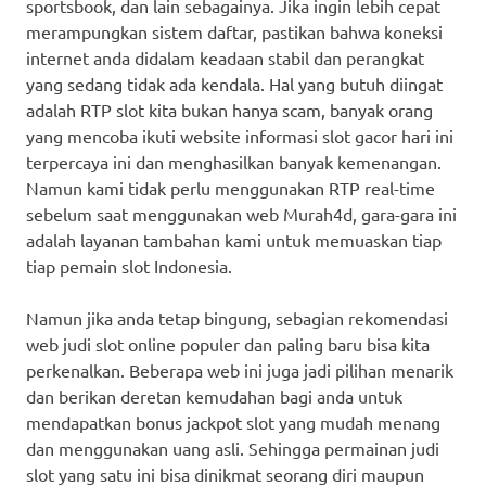
sportsbook, dan lain sebagainya. Jika ingin lebih cepat
merampungkan sistem daftar, pastikan bahwa koneksi
internet anda didalam keadaan stabil dan perangkat
yang sedang tidak ada kendala. Hal yang butuh diingat
adalah RTP slot kita bukan hanya scam, banyak orang
yang mencoba ikuti website informasi slot gacor hari ini
terpercaya ini dan menghasilkan banyak kemenangan.
Namun kami tidak perlu menggunakan RTP real-time
sebelum saat menggunakan web Murah4d, gara-gara ini
adalah layanan tambahan kami untuk memuaskan tiap
tiap pemain slot Indonesia.
Namun jika anda tetap bingung, sebagian rekomendasi
web judi slot online populer dan paling baru bisa kita
perkenalkan. Beberapa web ini juga jadi pilihan menarik
dan berikan deretan kemudahan bagi anda untuk
mendapatkan bonus jackpot slot yang mudah menang
dan menggunakan uang asli. Sehingga permainan judi
slot yang satu ini bisa dinikmat seorang diri maupun