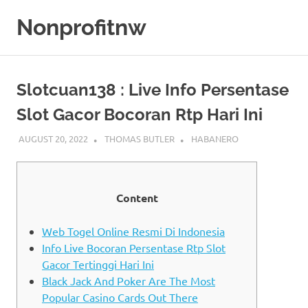
Skip
Nonprofitnw
to
content
Bocoran
Slot
Gacor
Slotcuan138 : Live Info Persentase
Hari
Ini
Slot Gacor Bocoran Rtp Hari Ini
AUGUST 20, 2022
THOMAS BUTLER
HABANERO
Content
Web Togel Online Resmi Di Indonesia
Info Live Bocoran Persentase Rtp Slot
Gacor Tertinggi Hari Ini
Black Jack And Poker Are The Most
Popular Casino Cards Out There