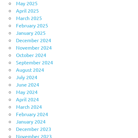
May 2025
April 2025
March 2025
February 2025
January 2025
December 2024
November 2024
October 2024
September 2024
August 2024
July 2024
June 2024
May 2024
April 2024
March 2024
February 2024
January 2024
December 2023
November 2023