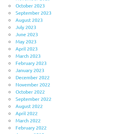
October 2023
September 2023
August 2023
July 2023
June 2023
May 2023
April 2023
March 2023
February 2023
January 2023
December 2022
November 2022
October 2022
September 2022
August 2022
April 2022
March 2022
February 2022