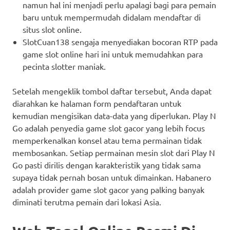
namun hal ini menjadi perlu apalagi bagi para pemain
baru untuk mempermudah didalam mendaftar di
situs slot online.
SlotCuan138 sengaja menyediakan bocoran RTP pada
game slot online hari ini untuk memudahkan para
pecinta slotter maniak.
Setelah mengeklik tombol daftar tersebut, Anda dapat
diarahkan ke halaman form pendaftaran untuk
kemudian mengisikan data-data yang diperlukan. Play N
Go adalah penyedia game slot gacor yang lebih focus
memperkenalkan konsel atau tema permainan tidak
membosankan. Setiap permainan mesin slot dari Play N
Go pasti dirilis dengan karakteristik yang tidak sama
supaya tidak pernah bosan untuk dimainkan. Habanero
adalah provider game slot gacor yang palking banyak
diminati terutma pemain dari lokasi Asia.