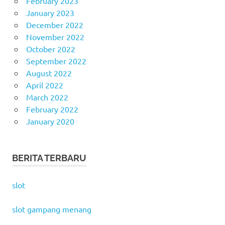
February 2023
January 2023
December 2022
November 2022
October 2022
September 2022
August 2022
April 2022
March 2022
February 2022
January 2020
BERITA TERBARU
slot
slot gampang menang