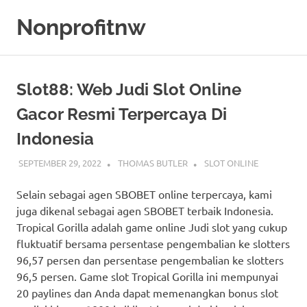
Skip
Nonprofitnw
to
content
Bocoran
Slot
Gacor
Slot88: Web Judi Slot Online
Hari
Ini
Gacor Resmi Terpercaya Di
Indonesia
SEPTEMBER 29, 2022
THOMAS BUTLER
SLOT ONLINE
Selain sebagai agen SBOBET online terpercaya, kami
juga dikenal sebagai agen SBOBET terbaik Indonesia.
Tropical Gorilla adalah game online Judi slot yang cukup
fluktuatif bersama persentase pengembalian ke slotters
96,57 persen dan persentase pengembalian ke slotters
96,5 persen. Game slot Tropical Gorilla ini mempunyai
20 paylines dan Anda dapat memenangkan bonus slot