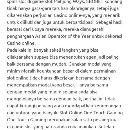
spins slot di game slot Mahjong Ways. SBOBET kondang
tidak hanya gara-gara taruhan olahraganya, tetapi juga
dikarenakan perjudian Casino online-nya, yang menarik
untuk diikuti dan juga untuk berpartisipasi. Sebagai hasil
berasal dari upaya mereka, mereka dianugerahi
penghargaan Asian Operator of the Year untuk dekorasi
Casino online.
Pada kala ini banyak sekali langkah yang bisa
dilaksanakan supaya bisa menentukan agen judi paling
baik bersama dengan mudah. Gunakan modal yang
minim Meraih keuntungan besar di dalam permainan
slot online tidak harus dikerjakan bersama dengan
menempatkan modal yang besar. Hanya bersama
dengan modal yang minim selama anda bisa
mengelolanya bersama dengan baik, perihal ini tidak
dapat kurangi peluang anda mendapatkan kemenangan
dan untung yang banyak. Slot Online One Touch Gaming
One Touch Gaming merupakan salah satu pesaing kuat
di game slot yang harus anda coba mainkan. Setelah