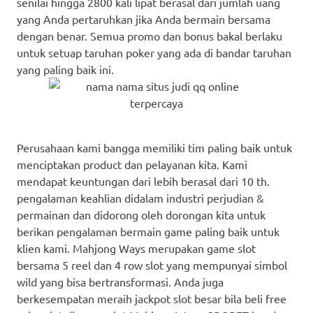
senilai hingga 2800 kali lipat berasal dari jumlah uang
yang Anda pertaruhkan jika Anda bermain bersama
dengan benar. Semua promo dan bonus bakal berlaku
untuk setuap taruhan poker yang ada di bandar taruhan
yang paling baik ini.
Perusahaan kami bangga memiliki tim paling baik untuk
menciptakan product dan pelayanan kita. Kami
mendapat keuntungan dari lebih berasal dari 10 th.
pengalaman keahlian didalam industri perjudian &
permainan dan didorong oleh dorongan kita untuk
berikan pengalaman bermain game paling baik untuk
klien kami. Mahjong Ways merupakan game slot
bersama 5 reel dan 4 row slot yang mempunyai simbol
wild yang bisa bertransformasi. Anda juga
berkesempatan meraih jackpot slot besar bila beli free