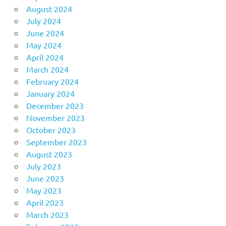
August 2024
July 2024
June 2024
May 2024
April 2024
March 2024
February 2024
January 2024
December 2023
November 2023
October 2023
September 2023
August 2023
July 2023
June 2023
May 2023
April 2023
March 2023