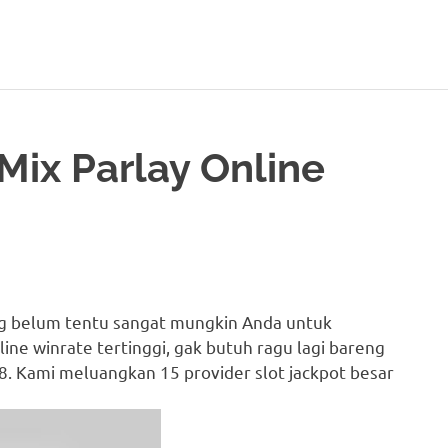
 Mix Parlay Online
ang belum tentu sangat mungkin Anda untuk
ne winrate tertinggi, gak butuh ragu lagi bareng
88. Kami meluangkan 15 provider slot jackpot besar