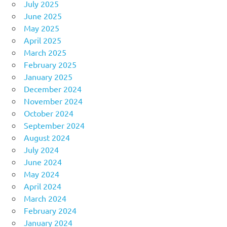
July 2025
June 2025
May 2025
April 2025
March 2025
February 2025
January 2025
December 2024
November 2024
October 2024
September 2024
August 2024
July 2024
June 2024
May 2024
April 2024
March 2024
February 2024
January 2024