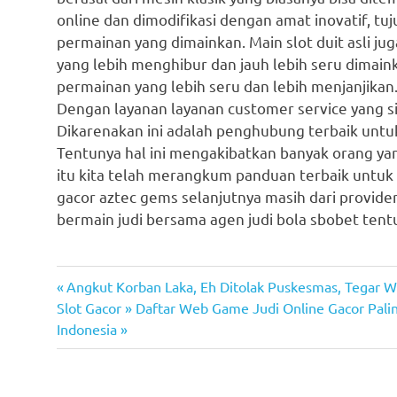
online dan dimodifikasi dengan amat inovatif, tu
permainan yang dimainkan. Main slot duit asli j
yang lebih menghibur dan jauh lebih seru dimain
permainan yang lebih seru dan lebih menjanjikan
Dengan layanan layanan customer service yang si
Dikarenakan ini adalah penghubung terbaik untu
Tentunya hal ini mengakibatkan banyak orang ya
itu kita telah merangkum panduan terbaik untuk b
gacor aztec gems selanjutnya masih dari provide
bermain judi bersama agen judi bola sbobet tent
online
Previous
Post
Angkut Korban Laka, Eh Ditolak Puskesmas, Tegar 
parlay
Next
Post:
Slot Gacor » Daftar Web Game Judi Online Gacor Palin
navigation
Post:
Indonesia
terpercaya