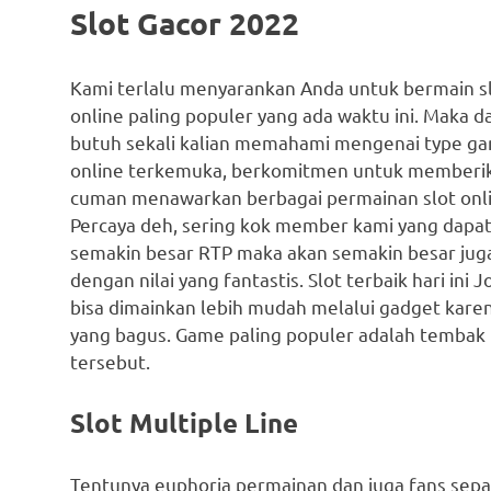
Slot Gacor 2022
Kami terlalu menyarankan Anda untuk bermain s
online paling populer yang ada waktu ini. Maka dar
butuh sekali kalian memahami mengenai type gam
online terkemuka, berkomitmen untuk memberika
cuman menawarkan berbagai permainan slot onli
Percaya deh, sering kok member kami yang dapat 
semakin besar RTP maka akan semakin besar ju
dengan nilai yang fantastis. Slot terbaik hari in
bisa dimainkan lebih mudah melalui gadget kare
yang bagus. Game paling populer adalah tembak
tersebut.
Slot Multiple Line
Tentunya euphoria permainan dan juga fans sepakb