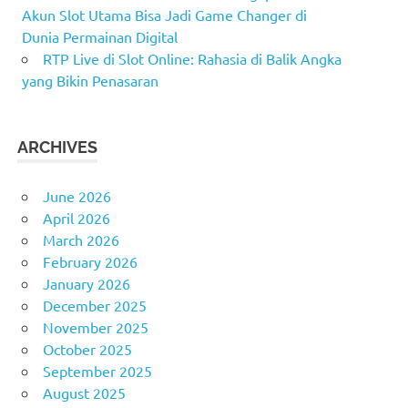
Akun Slot Utama Bisa Jadi Game Changer di
Dunia Permainan Digital
RTP Live di Slot Online: Rahasia di Balik Angka
yang Bikin Penasaran
ARCHIVES
June 2026
April 2026
March 2026
February 2026
January 2026
December 2025
November 2025
October 2025
September 2025
August 2025