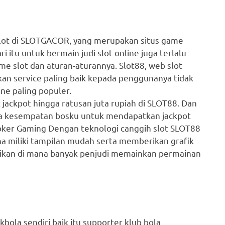
lot di SLOTGACOR, yang merupakan situs game
i itu untuk bermain judi slot online juga terlalu
e slot dan aturan-aturannya. Slot88, web slot
n service paling baik kepada penggunanya tidak
ne paling populer.
jackpot hingga ratusan juta rupiah di SLOT88. Dan
ga kesempatan bosku untuk mendapatkan jackpot
i Joker Gaming Dengan teknologi canggih slot SLOT88
na miliki tampilan mudah serta memberikan grafik
 ikan di mana banyak penjudi memainkan permainan
ola sendiri baik itu supporter klub bola