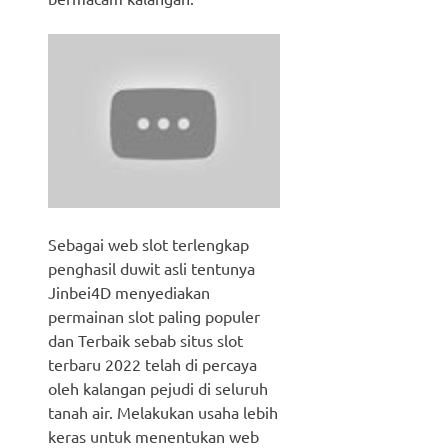
Sebagai web slot terlengkap
penghasil duwit asli tentunya
Jinbei4D menyediakan
permainan slot paling populer
dan Terbaik sebab situs slot
terbaru 2022 telah di percaya
oleh kalangan pejudi di seluruh
tanah air. Melakukan usaha lebih
keras untuk menentukan web