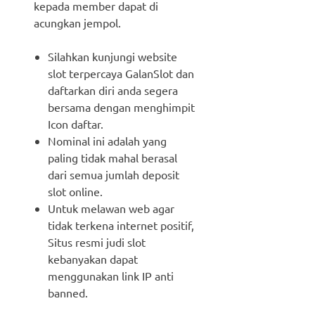
kepada member dapat di
acungkan jempol.
Silahkan kunjungi website
slot terpercaya GalanSlot dan
daftarkan diri anda segera
bersama dengan menghimpit
Icon daftar.
Nominal ini adalah yang
paling tidak mahal berasal
dari semua jumlah deposit
slot online.
Untuk melawan web agar
tidak terkena internet positif,
Situs resmi judi slot
kebanyakan dapat
menggunakan link IP anti
banned.