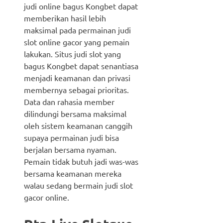
judi online bagus Kongbet dapat
memberikan hasil lebih
maksimal pada permainan judi
slot online gacor yang pemain
lakukan. Situs judi slot yang
bagus Kongbet dapat senantiasa
menjadi keamanan dan privasi
membernya sebagai prioritas.
Data dan rahasia member
dilindungi bersama maksimal
oleh sistem keamanan canggih
supaya permainan judi bisa
berjalan bersama nyaman.
Pemain tidak butuh jadi was-was
bersama keamanan mereka
walau sedang bermain judi slot
gacor online.