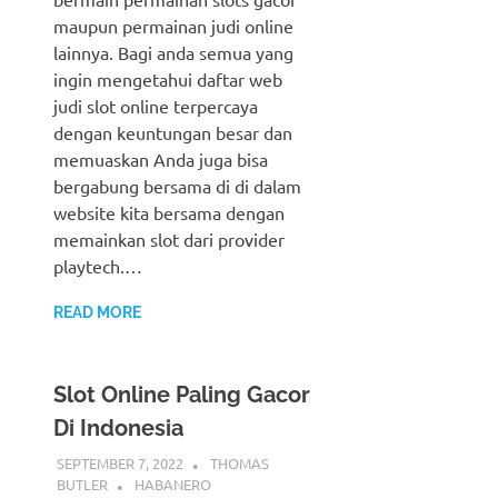
maupun permainan judi online
lainnya. Bagi anda semua yang
ingin mengetahui daftar web
judi slot online terpercaya
dengan keuntungan besar dan
memuaskan Anda juga bisa
bergabung bersama di di dalam
website kita bersama dengan
memainkan slot dari provider
playtech.…
READ MORE
Slot Online Paling Gacor
Di Indonesia
SEPTEMBER 7, 2022
THOMAS
BUTLER
HABANERO