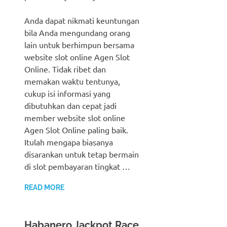
Anda dapat nikmati keuntungan
bila Anda mengundang orang
lain untuk berhimpun bersama
website slot online Agen Slot
Online. Tidak ribet dan
memakan waktu tentunya,
cukup isi informasi yang
dibutuhkan dan cepat jadi
member website slot online
Agen Slot Online paling baik.
Itulah mengapa biasanya
disarankan untuk tetap bermain
di slot pembayaran tingkat …
READ MORE
Habanero Jackpot Race