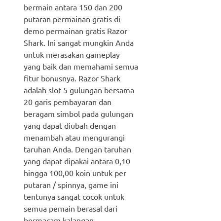
bermain antara 150 dan 200
putaran permainan gratis di
demo permainan gratis Razor
Shark. Ini sangat mungkin Anda
untuk merasakan gameplay
yang baik dan memahami semua
fitur bonusnya. Razor Shark
adalah slot 5 gulungan bersama
20 garis pembayaran dan
beragam simbol pada gulungan
yang dapat diubah dengan
menambah atau mengurangi
taruhan Anda. Dengan taruhan
yang dapat dipakai antara 0,10
hingga 100,00 koin untuk per
putaran / spinnya, game ini
tentunya sangat cocok untuk
semua pemain berasal dari
bermacam kalangan.