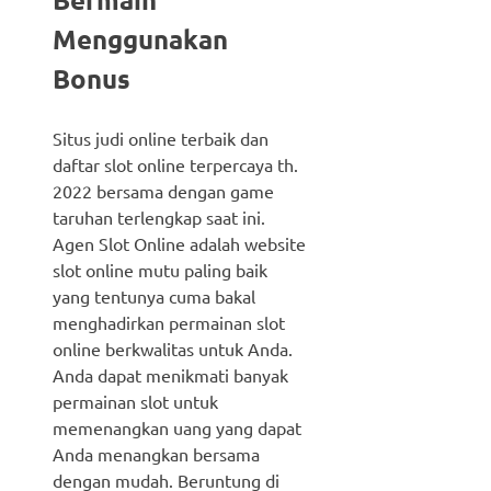
Menggunakan
Bonus
Situs judi online terbaik dan
daftar slot online terpercaya th.
2022 bersama dengan game
taruhan terlengkap saat ini.
Agen Slot Online adalah website
slot online mutu paling baik
yang tentunya cuma bakal
menghadirkan permainan slot
online berkwalitas untuk Anda.
Anda dapat menikmati banyak
permainan slot untuk
memenangkan uang yang dapat
Anda menangkan bersama
dengan mudah. Beruntung di