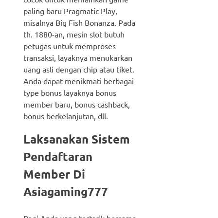
paling baru Pragmatic Play,
misalnya Big Fish Bonanza. Pada
th. 1880-an, mesin slot butuh
petugas untuk memproses
transaksi, layaknya menukarkan
uang asli dengan chip atau tiket.
Anda dapat menikmati berbagai
type bonus layaknya bonus
member baru, bonus cashback,
bonus berkelanjutan, dll.
Laksanakan Sistem
Pendaftaran
Member Di
Asiagaming777
Bagi Anda yang tertarik bersama