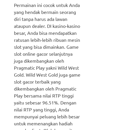
Permainan ini cocok untuk Anda
yang hendak bermain seorang
diri tanpa harus ada lawan
ataupun dealer. DI kasino-kasino
besar, Anda bisa mendapatkan
ratusan lebih-lebih ribuan mesin
slot yang bisa dimainkan. Game
slot online gacor selanjutnya
juga dikembangkan oleh
Pragmatic Play yakni Wild West
Gold. Wild West Gold juga game
slot gacor terbaik yang
dikembangkan oleh Pragmatic
Play bersama nilai RTP tinggi
yaitu sebesar 96.51%. Dengan
nilai RTP yang tinggi, Anda
mempunyai peluang lebih besar
untuk memenangkan hadiah