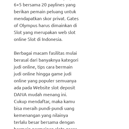
6×5 bersama 20 paylines yang
berikan pemain peluang untuk
mendapatkan skor privat. Gates
of Olympus harus dimainkan di
Slot yang merupakan web slot
online Slot di Indonesia.
Berbagai macam fasilitas mulai
berasal dari banyaknya kategori
judi online, tips cara bermain
judi online hingga game judi
online yang populer semuanya
ada pada Website slot deposit
DANA mudah menang ini.
Cukup mendaftar, maka kamu
bisa meraih pundi-pundi uang
kemenangan yang nilainya
terlalu besar bersama dengan
bermain permainan slots gacor