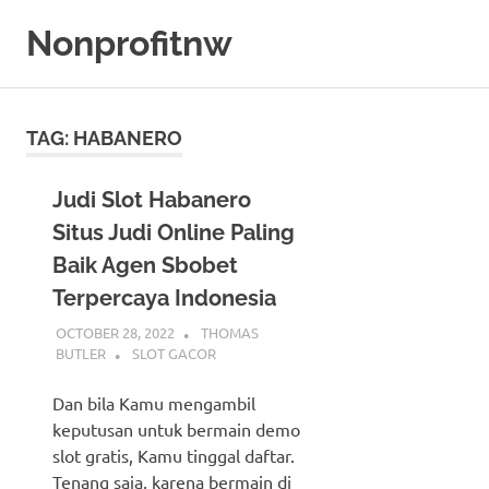
Skip
Nonprofitnw
to
content
Bocoran
Slot
Gacor
TAG:
HABANERO
Hari
Ini
Judi Slot Habanero
Situs Judi Online Paling
Baik Agen Sbobet
Terpercaya Indonesia
OCTOBER 28, 2022
THOMAS
BUTLER
SLOT GACOR
Dan bila Kamu mengambil
keputusan untuk bermain demo
slot gratis, Kamu tinggal daftar.
Tenang saja, karena bermain di