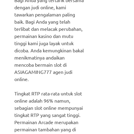
dengan judi online, kami
tawarkan pengalaman paling
baik. Bagi Anda yang telah
terlibat dan melacak perubahan,
permainan kasino dan mutu
tinggi kami juga layak untuk
dicoba. Anda kemungkinan bakal
menikmatinya andaikan
mencoba bermain slot di
ASIAGAMING777 agen judi
online.
Tingkat RTP rata-rata untuk slot
online adalah 96% namun,
sebagian slot online mempunyai
tingkat RTP yang sangat tinggi.
Permainan Arcade merupakan
permainan tambahan yang di