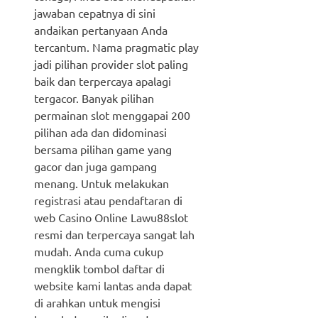
jawaban cepatnya di sini
andaikan pertanyaan Anda
tercantum. Nama pragmatic play
jadi pilihan provider slot paling
baik dan terpercaya apalagi
tergacor. Banyak pilihan
permainan slot menggapai 200
pilihan ada dan didominasi
bersama pilihan game yang
gacor dan juga gampang
menang. Untuk melakukan
registrasi atau pendaftaran di
web Casino Online Lawu88slot
resmi dan terpercaya sangat lah
mudah. Anda cuma cukup
mengklik tombol daftar di
website kami lantas anda dapat
di arahkan untuk mengisi