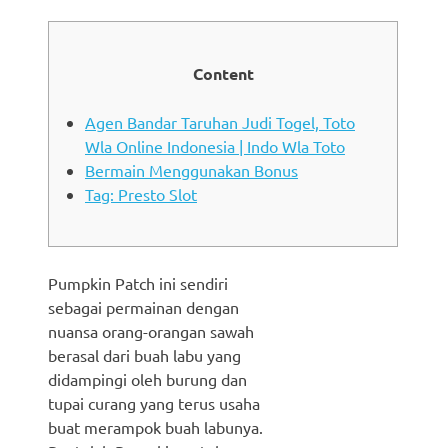
Content
Agen Bandar Taruhan Judi Togel, Toto
Wla Online Indonesia | Indo Wla Toto
Bermain Menggunakan Bonus
Tag: Presto Slot
Pumpkin Patch ini sendiri
sebagai permainan dengan
nuansa orang-orangan sawah
berasal dari buah labu yang
didampingi oleh burung dan
tupai curang yang terus usaha
buat merampok buah labunya.