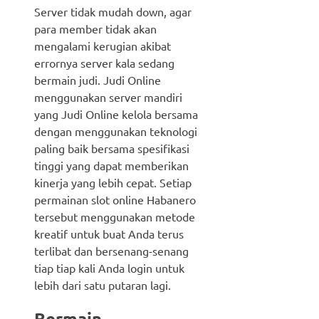
Server tidak mudah down, agar
para member tidak akan
mengalami kerugian akibat
errornya server kala sedang
bermain judi. Judi Online
menggunakan server mandiri
yang Judi Online kelola bersama
dengan menggunakan teknologi
paling baik bersama spesifikasi
tinggi yang dapat memberikan
kinerja yang lebih cepat. Setiap
permainan slot online Habanero
tersebut menggunakan metode
kreatif untuk buat Anda terus
terlibat dan bersenang-senang
tiap tiap kali Anda login untuk
lebih dari satu putaran lagi.
Bermain