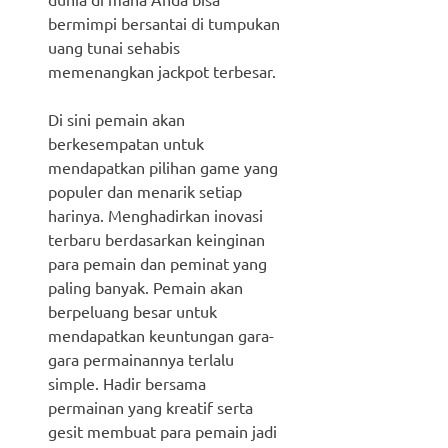
bermimpi bersantai di tumpukan
uang tunai sehabis
memenangkan jackpot terbesar.
Di sini pemain akan
berkesempatan untuk
mendapatkan pilihan game yang
populer dan menarik setiap
harinya. Menghadirkan inovasi
terbaru berdasarkan keinginan
para pemain dan peminat yang
paling banyak. Pemain akan
berpeluang besar untuk
mendapatkan keuntungan gara-
gara permainannya terlalu
simple. Hadir bersama
permainan yang kreatif serta
gesit membuat para pemain jadi