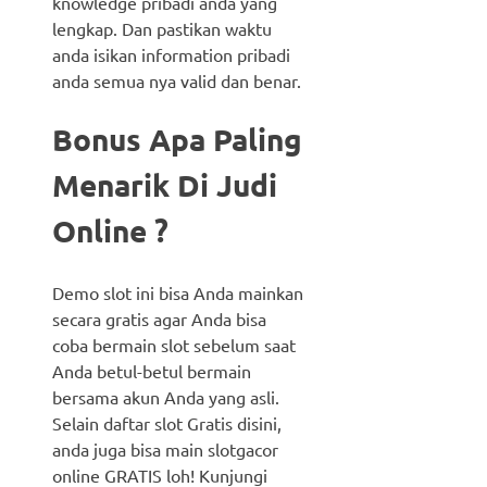
knowledge pribadi anda yang
lengkap. Dan pastikan waktu
anda isikan information pribadi
anda semua nya valid dan benar.
Bonus Apa Paling
Menarik Di Judi
Online ?
Demo slot ini bisa Anda mainkan
secara gratis agar Anda bisa
coba bermain slot sebelum saat
Anda betul-betul bermain
bersama akun Anda yang asli.
Selain daftar slot Gratis disini,
anda juga bisa main slotgacor
online GRATIS loh! Kunjungi