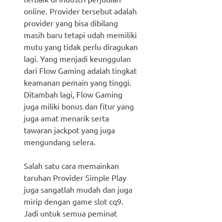
online. Provider tersebut adalah
provider yang bisa dibilang
masih baru tetapi udah memiliki
mutu yang tidak perlu diragukan
lagi. Yang menjadi keunggulan
dari Flow Gaming adalah tingkat
keamanan pemain yang tinggi.
Ditambah lagi, Flow Gaming
juga miliki bonus dan fitur yang
juga amat menarik serta
tawaran jackpot yang juga
mengundang selera.
Salah satu cara memainkan
taruhan Provider Simple Play
juga sangatlah mudah dan juga
mirip dengan game slot cq9.
Jadi untuk semua peminat