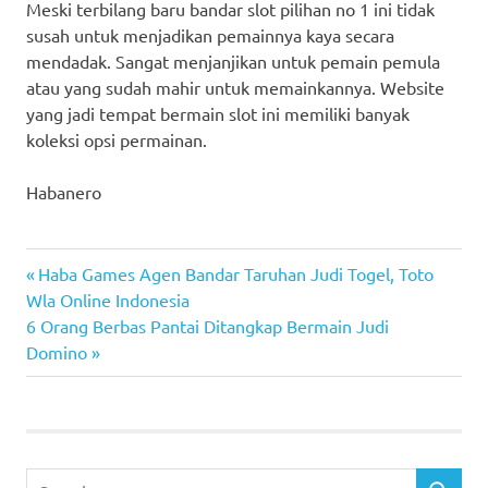
Meski terbilang baru bandar slot pilihan no 1 ini tidak
susah untuk menjadikan pemainnya kaya secara
mendadak. Sangat menjanjikan untuk pemain pemula
atau yang sudah mahir untuk memainkannya. Website
yang jadi tempat bermain slot ini memiliki banyak
koleksi opsi permainan.
Habanero
habanero
Previous
Post
Haba Games Agen Bandar Taruhan Judi Togel, Toto
habanero
Post:
Wla Online Indonesia
navigation
slot
Next
6 Orang Berbas Pantai Ditangkap Bermain Judi
Post:
Domino
slot
online
Search