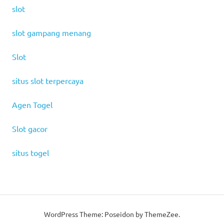
slot
slot gampang menang
Slot
situs slot terpercaya
Agen Togel
Slot gacor
situs togel
WordPress Theme: Poseidon by ThemeZee.