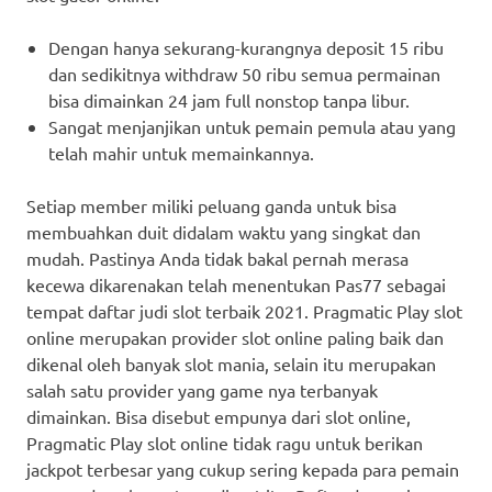
Dengan hanya sekurang-kurangnya deposit 15 ribu
dan sedikitnya withdraw 50 ribu semua permainan
bisa dimainkan 24 jam full nonstop tanpa libur.
Sangat menjanjikan untuk pemain pemula atau yang
telah mahir untuk memainkannya.
Setiap member miliki peluang ganda untuk bisa
membuahkan duit didalam waktu yang singkat dan
mudah. Pastinya Anda tidak bakal pernah merasa
kecewa dikarenakan telah menentukan Pas77 sebagai
tempat daftar judi slot terbaik 2021. Pragmatic Play slot
online merupakan provider slot online paling baik dan
dikenal oleh banyak slot mania, selain itu merupakan
salah satu provider yang game nya terbanyak
dimainkan. Bisa disebut empunya dari slot online,
Pragmatic Play slot online tidak ragu untuk berikan
jackpot terbesar yang cukup sering kepada para pemain