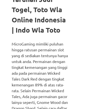
Togel, Toto Wla
Online Indonesia
| Indo Wla Toto
MicroGaming mimliki puluhan
hingga ratusan permainan slot
yang di sediakan tentunya hanya
untuk anda. Permainan dengan
tingkat kemenangan yang tinggi
ada pada permainan Wicked
Tales Dark Red dengan tingkat
kemenangan 89% di atas rata-
rata. Selain Permainan Wicked
Tales, Ada juga permainan gacor
lainya seperti, Gnome Wood dan
Dragon Shard. Selain cara daftar