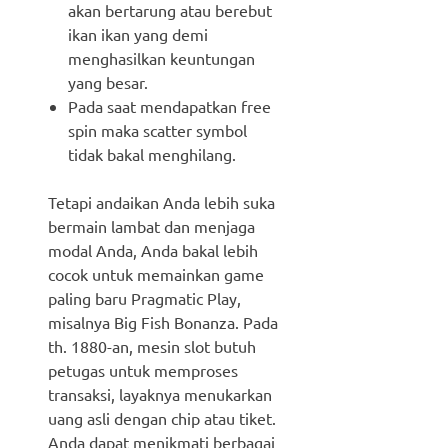
akan bertarung atau berebut
ikan ikan yang demi
menghasilkan keuntungan
yang besar.
Pada saat mendapatkan free
spin maka scatter symbol
tidak bakal menghilang.
Tetapi andaikan Anda lebih suka
bermain lambat dan menjaga
modal Anda, Anda bakal lebih
cocok untuk memainkan game
paling baru Pragmatic Play,
misalnya Big Fish Bonanza. Pada
th. 1880-an, mesin slot butuh
petugas untuk memproses
transaksi, layaknya menukarkan
uang asli dengan chip atau tiket.
Anda dapat menikmati berbagai