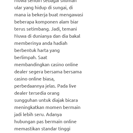
Nuwa sendiri sebagai siluman
ular yang hidup di sungai, di
mana ia bekerja buat mengawasi
beberapa komponen alam biar
terus setimbang. Jadi, temani
Nuwa di dunianya dan dia bakal
memberinya anda hadiah
berbentuk harta yang
berlimpah. Saat
membandingkan casino online
dealer segera bersama bersama
casino online biasa,
perbedaannya jelas. Pada live
dealer tersedia orang
sungguhan untuk diajak bicara
meningkatkan momen bermain
jadi lebih seru. Adanya
hubungan pas bermain online
memastikan standar tinggi