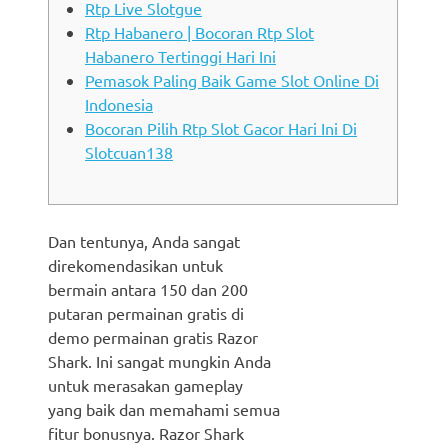
Rtp Live Slotgue
Rtp Habanero | Bocoran Rtp Slot
Habanero Tertinggi Hari Ini
Pemasok Paling Baik Game Slot Online Di
Indonesia
Bocoran Pilih Rtp Slot Gacor Hari Ini Di
Slotcuan138
Dan tentunya, Anda sangat
direkomendasikan untuk
bermain antara 150 dan 200
putaran permainan gratis di
demo permainan gratis Razor
Shark. Ini sangat mungkin Anda
untuk merasakan gameplay
yang baik dan memahami semua
fitur bonusnya. Razor Shark