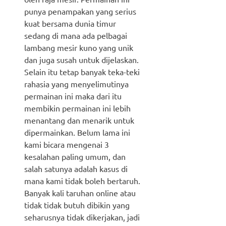
punya penampakan yang serius
kuat bersama dunia timur
sedang di mana ada pelbagai
lambang mesir kuno yang unik
dan juga susah untuk dijelaskan.
Selain itu tetap banyak teka-teki
rahasia yang menyelimutinya
permainan ini maka dari itu
membikin permainan ini lebih
menantang dan menarik untuk
dipermainkan. Belum lama ini
kami bicara mengenai 3
kesalahan paling umum, dan
salah satunya adalah kasus di
mana kami tidak boleh bertaruh.
Banyak kali taruhan online atau
tidak tidak butuh dibikin yang
seharusnya tidak dikerjakan, jadi