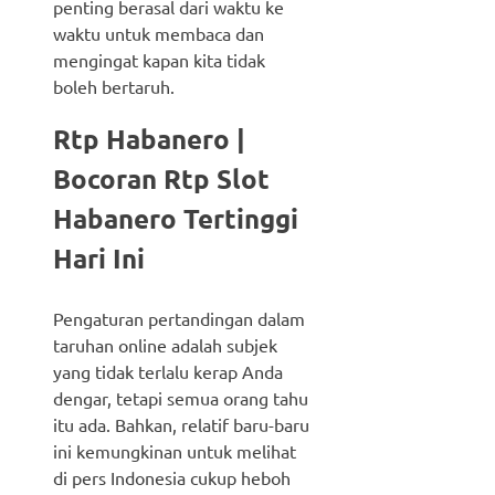
penting berasal dari waktu ke
waktu untuk membaca dan
mengingat kapan kita tidak
boleh bertaruh.
Rtp Habanero |
Bocoran Rtp Slot
Habanero Tertinggi
Hari Ini
Pengaturan pertandingan dalam
taruhan online adalah subjek
yang tidak terlalu kerap Anda
dengar, tetapi semua orang tahu
itu ada. Bahkan, relatif baru-baru
ini kemungkinan untuk melihat
di pers Indonesia cukup heboh