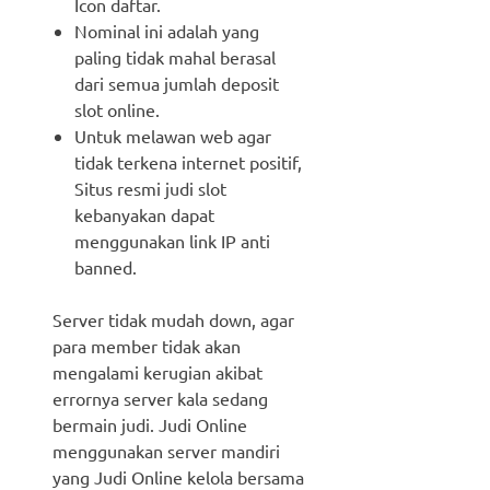
Icon daftar.
Nominal ini adalah yang
paling tidak mahal berasal
dari semua jumlah deposit
slot online.
Untuk melawan web agar
tidak terkena internet positif,
Situs resmi judi slot
kebanyakan dapat
menggunakan link IP anti
banned.
Server tidak mudah down, agar
para member tidak akan
mengalami kerugian akibat
errornya server kala sedang
bermain judi. Judi Online
menggunakan server mandiri
yang Judi Online kelola bersama