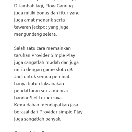
Ditambah lagi, Flow Gaming
juga miliki bonus dan fitur yang
juga amat menarik serta
tawaran jackpot yang juga
mengundang selera.
Salah satu cara memainkan
taruhan Provider Simple Play
juga sangatlah mudah dan juga
mirip dengan game slot cq9.
Jadi untuk semua peminat
hanya butuh laksanakan
pendaftaran serta mencari
bandar Slot terpercaya.
Kemudahan mendapatkan jasa
berasal dari Provider simple Play
juga sangatlah banyak.