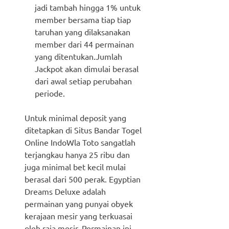
jadi tambah hingga 1% untuk
member bersama tiap tiap
taruhan yang dilaksanakan
member dari 44 permainan
yang ditentukan.Jumlah
Jackpot akan dimulai berasal
dari awal setiap perubahan
periode.
Untuk minimal deposit yang
ditetapkan di Situs Bandar Togel
Online IndoWla Toto sangatlah
terjangkau hanya 25 ribu dan
juga minimal bet kecil mulai
berasal dari 500 perak. Egyptian
Dreams Deluxe adalah
permainan yang punyai obyek
kerajaan mesir yang terkuasai
oleh raja mesir. Permainan ini