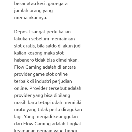
besar atau kecil gara-gara
jumlah orang yang
memainkannya.
Deposit sangat perlu kalian
lakukan sebelum memainkan
slot gratis, bila saldo di akun judi
kalian kosong maka slot
habanero tidak bisa dimainkan.
Flow Gaming adalah di antara
provider game slot online
terbaik di industri perjudian
online. Provider tersebut adalah
provider yang bisa dibilang
masih baru tetapi udah memiliki
mutu yang tidak perlu diragukan
lagi. Yang menjadi keunggulan
dari Flow Gaming adalah tingkat
keamanan pemain yang tinggi.