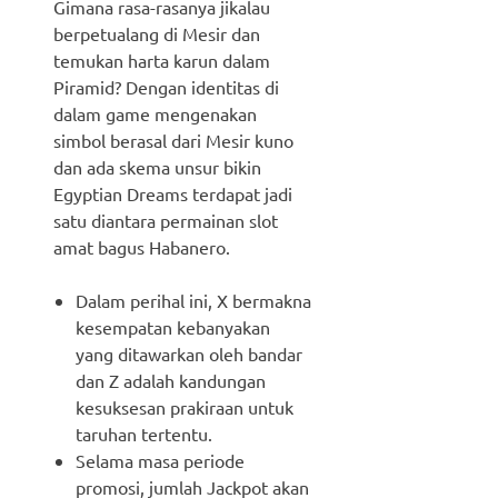
Gimana rasa-rasanya jikalau
berpetualang di Mesir dan
temukan harta karun dalam
Piramid? Dengan identitas di
dalam game mengenakan
simbol berasal dari Mesir kuno
dan ada skema unsur bikin
Egyptian Dreams terdapat jadi
satu diantara permainan slot
amat bagus Habanero.
Dalam perihal ini, X bermakna
kesempatan kebanyakan
yang ditawarkan oleh bandar
dan Z adalah kandungan
kesuksesan prakiraan untuk
taruhan tertentu.
Selama masa periode
promosi, jumlah Jackpot akan