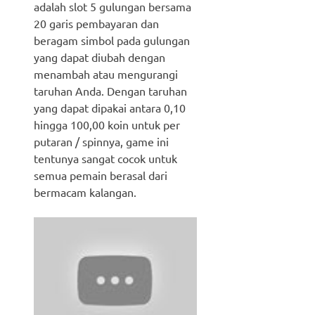
adalah slot 5 gulungan bersama
20 garis pembayaran dan
beragam simbol pada gulungan
yang dapat diubah dengan
menambah atau mengurangi
taruhan Anda. Dengan taruhan
yang dapat dipakai antara 0,10
hingga 100,00 koin untuk per
putaran / spinnya, game ini
tentunya sangat cocok untuk
semua pemain berasal dari
bermacam kalangan.