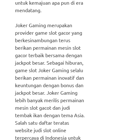
untuk kemajuan apa pun di era
mendatang.
Joker Gaming merupakan
provider game slot gacor yang
berkesinambungan terus
berikan permainan mesin slot
gacor terbaik bersama dengan
jackpot besar. Sebagai hiburan,
game slot Joker Gaming selalu
berikan permainan inovatif dan
keuntungan dengan bonus dan
jackpot besar. Joker Gaming
lebih banyak merilis permainan
mesin slot gacot dan judi
tembak ikan dengan tema Asia.
Salah satu daftar teratas
website judi slot online
terpercaya di Indonesia untuk