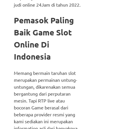
judi online 24Jam di tahun 2022.
Pemasok Paling
Baik Game Slot
Online Di
Indonesia
Memang bermain taruhan slot
merupakan permainan untung-
untungan, dikarenakan semua
bergantung dari perputaran
mesin. Tapi RTP live atau
bocoran Game berasal dari
beberapa provider resmi yang
kami sediakan ini merupakan
information asli dari banyaknya