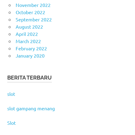
November 2022
October 2022
September 2022
August 2022
April 2022
March 2022
February 2022
January 2020
BERITA TERBARU
slot
slot gampang menang
Slot