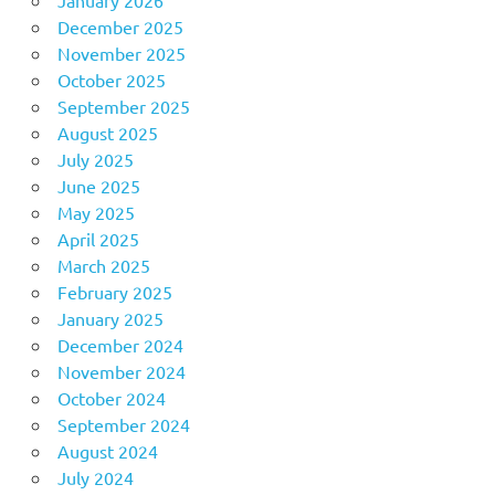
December 2025
November 2025
October 2025
September 2025
August 2025
July 2025
June 2025
May 2025
April 2025
March 2025
February 2025
January 2025
December 2024
November 2024
October 2024
September 2024
August 2024
July 2024