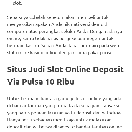
slot.
Sebaiknya cobalah sebelum akan membeli untuk
menyaksikan apakah Anda nikmati versi demo di
computer atau perangkat seluler Anda. Dengan adanya
online, kamu tidak harus pergi ke luar negeri untuk
bermain kasino. Sebab Anda dapat bermain pada web
slot online kasino online dengan cuma pakai ponsel.
Situs Judi Slot Online Deposit
Via Pulsa 10 Ribu
Untuk bermain diantara game judi slot online yang ada
di bandar taruhan yang terbaik ada sebagian transaksi
yang harus pemain lakukan yaitu deposit dan withdraw.
Hanya perlu sebagian menit saja untuk melakukan
deposit dan withdrwa di website bandar taruhan online