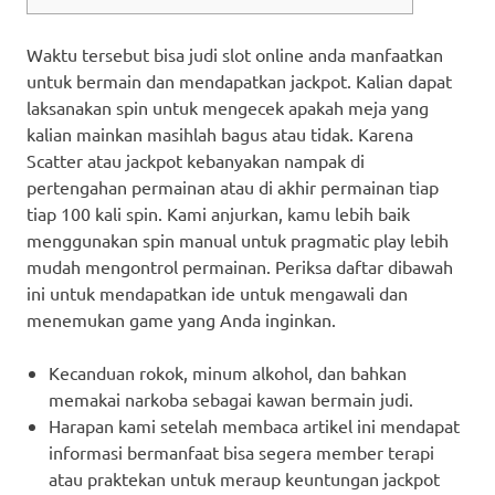
Waktu tersebut bisa judi slot online anda manfaatkan
untuk bermain dan mendapatkan jackpot. Kalian dapat
laksanakan spin untuk mengecek apakah meja yang
kalian mainkan masihlah bagus atau tidak. Karena
Scatter atau jackpot kebanyakan nampak di
pertengahan permainan atau di akhir permainan tiap
tiap 100 kali spin. Kami anjurkan, kamu lebih baik
menggunakan spin manual untuk pragmatic play lebih
mudah mengontrol permainan. Periksa daftar dibawah
ini untuk mendapatkan ide untuk mengawali dan
menemukan game yang Anda inginkan.
Kecanduan rokok, minum alkohol, dan bahkan
memakai narkoba sebagai kawan bermain judi.
Harapan kami setelah membaca artikel ini mendapat
informasi bermanfaat bisa segera member terapi
atau praktekan untuk meraup keuntungan jackpot