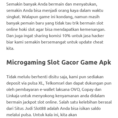
Semakin banyak Anda bermain dan menyatukan,
semakin Anda bisa menjadi orang kaya dalam waktu
singkat. Walapun game ini kondang, namun masih
banyak pemain baru yang tidak tau trik bermain slot
online hoki slot agar bisa mendapatkan kemenangan.
Dan juga ingat sharing komisi 10% untuk jasa hacker
biar kami semakin bersemangat untuk update cheat
kita.
Microgaming Slot Gacor Game Apk
Tidak melulu berhenti disitu saja, kami pun sediakan
deposit via pulsa XL, Telkomsel dan dapat dukungan pun
oleh pembayaran e-wallet laksana OVO, Gopay dan
Linkaja untuk menyokong kenyamanan anda didalam
bermain jackpot slot online. Salah satu kelebihan berasal
dari Situs Judi Slot88 adalah Anda bisa isikan saldo
melalui pulsa. Untuk kala ini, kita akan