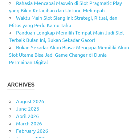
Rahasia Mencapai Maxwin di Slot Pragmatic Play
yang Bikin Ketagihan dan Untung Melimpah
Waktu Main Slot Siang Ini: Strategi, Ritual, dan
Mitos yang Perlu Kamu Tahu
Panduan Lengkap Memilih Tempat Main Judi Slot
Terbaik Bulan Ini, Bukan Sekadar Gacor!
Bukan Sekadar Akun Biasa: Mengapa Memiliki Akun
Slot Utama Bisa Jadi Game Changer di Dunia
Permainan Digital
ARCHIVES
August 2026
June 2026
April 2026
March 2026
February 2026
January 2026