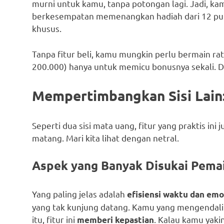
murni untuk kamu, tanpa potongan lagi. Jadi, k
berkesempatan memenangkan hadiah dari 12 putar
khusus.
Tanpa fitur beli, kamu mungkin perlu bermain ra
200.000) hanya untuk memicu bonusnya sekali. Di 
Mempertimbangkan Sisi Lain
Seperti dua sisi mata uang, fitur yang praktis ini
matang. Mari kita lihat dengan netral.
Aspek yang Banyak Disukai Pema
Yang paling jelas adalah
efisiensi waktu dan emo
yang tak kunjung datang. Kamu yang mengendalik
itu, fitur ini
. Kalau kamu yak
memberi kepastian