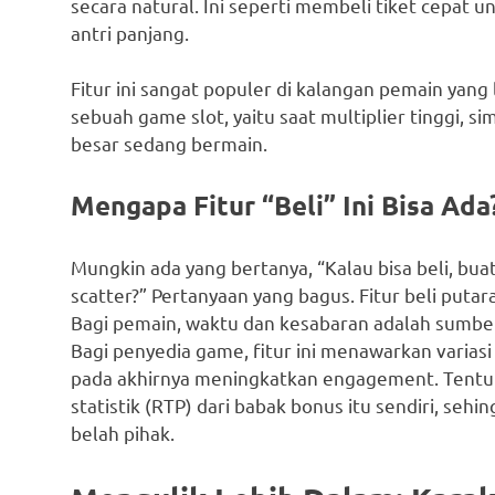
secara natural. Ini seperti membeli tiket cepat 
antri panjang.
Fitur ini sangat populer di kalangan pemain yang 
sebuah game slot, yaitu saat multiplier tinggi,
besar sedang bermain.
Mengapa Fitur “Beli” Ini Bisa Ada
Mungkin ada yang bertanya, “Kalau bisa beli, bu
scatter?” Pertanyaan yang bagus. Fitur beli putar
Bagi pemain, waktu dan kesabaran adalah sumber
Bagi penyedia game, fitur ini menawarkan varias
pada akhirnya meningkatkan engagement. Tentu sa
statistik (RTP) dari babak bonus itu sendiri, se
belah pihak.