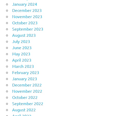
January 2024
December 2023
November 2023
October 2023
September 2023
August 2023
July 2023
June 2023
May 2023
April 2023
March 2023
February 2023
January 2023
December 2022
November 2022
October 2022
September 2022
August 2022
April 2022