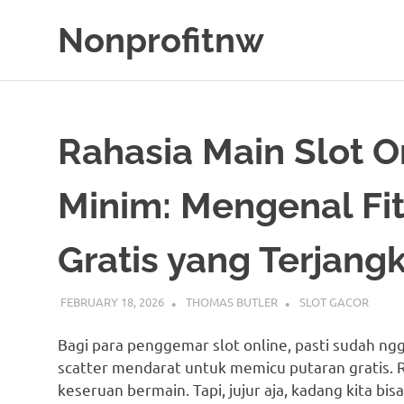
Skip
Nonprofitnw
to
content
Bocoran
Slot
Gacor
Hari
Rahasia Main Slot 
Ini
Minim: Mengenal Fit
Gratis yang Terjang
FEBRUARY 18, 2026
THOMAS BUTLER
SLOT GACOR
Bagi para penggemar slot online, pasti sudah ng
scatter mendarat untuk memicu putaran gratis. 
keseruan bermain. Tapi, jujur aja, kadang kita b