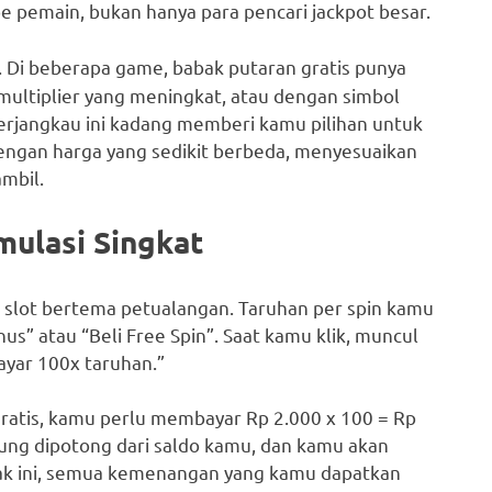
ipe pemain, bukan hanya para pencari jackpot besar.
. Di beberapa game, babak putaran gratis punya
n multiplier yang meningkat, atau dengan simbol
 terjangkau ini kadang memberi kamu pilihan untuk
dengan harga yang sedikit berbeda, menyesuaikan
mbil.
mulasi Singkat
slot bertema petualangan. Taruhan per spin kamu
nus” atau “Beli Free Spin”. Saat kamu klik, muncul
yar 100x taruhan.”
ratis, kamu perlu membayar Rp 2.000 x 100 = Rp
sung dipotong dari saldo kamu, dan kamu akan
abak ini, semua kemenangan yang kamu dapatkan