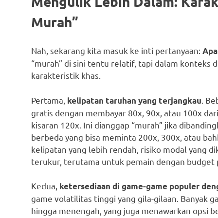
Mengulik Lebih Dalam: Karakt
Murah”
Nah, sekarang kita masuk ke inti pertanyaan:
Apa 
“murah” di sini tentu relatif, tapi dalam konteks 
karakteristik khas.
Pertama,
. B
kelipatan taruhan yang terjangkau
gratis dengan membayar 80x, 90x, atau 100x dari 
kisaran 120x. Ini dianggap “murah” jika dibandi
berbeda yang bisa meminta 200x, 300x, atau bah
kelipatan yang lebih rendah, risiko modal yang d
terukur, terutama untuk pemain dengan budget 
Kedua,
ketersediaan di game-game populer deng
game volatilitas tinggi yang gila-gilaan. Banyak
hingga menengah, yang juga menawarkan opsi beli