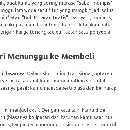
h, buat kamu yang sering merasa “sabar menipis”
ggu lama, ada satu fitur yang mungkin jadi solusi.
Spin” atau “Beli Putaran Gratis”. Dan yang menarik,
cukup ramah di kantong. Kali ini, kita akan bahas
 dengan harga terjangkau dari salah satu penyedia
ri Menunggu ke Membeli
 dasarnya. Dalam slot online tradisional, putaran
picu secara acak saat kamu mendapatkan sejumlah
osesnya pasif; kamu main seperti biasa dan berharap
 ini menjadi aktif. Dengan kata lain, kamu diberi
u (biasanya kelipatan dari taruhan kamu saat itu)
ratis, tanpa perlu menunggu simbol-scatter muncul