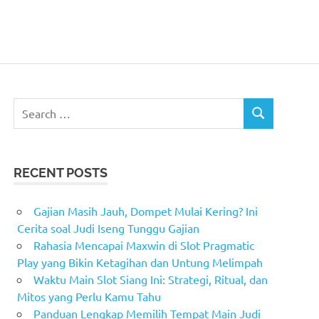
Search
SEARCH
for:
RECENT POSTS
Gajian Masih Jauh, Dompet Mulai Kering? Ini
Cerita soal Judi Iseng Tunggu Gajian
Rahasia Mencapai Maxwin di Slot Pragmatic
Play yang Bikin Ketagihan dan Untung Melimpah
Waktu Main Slot Siang Ini: Strategi, Ritual, dan
Mitos yang Perlu Kamu Tahu
Panduan Lengkap Memilih Tempat Main Judi