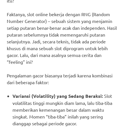
itu?
Faktanya, slot online bekerja dengan RNG (Random
Number Generator) – sebuah sistem yang menjamin
setiap putaran benar-benar acak dan independen. Hasil
putaran sebelumnya tidak memengaruhi putaran
selanjutnya. Jadi, secara teknis, tidak ada periode
khusus di mana sebuah slot diprogram untuk lebih
gacor. Lalu, dari mana asalnya semua cerita dan
“feeling” ini?
Pengalaman gacor biasanya terjadi karena kombinasi
dari beberapa faktor:
Variansi (Volatility) yang Sedang Beraksi:
Slot
volatilitas tinggi mungkin diam lama, lalu tiba-tiba
memberikan kemenangan besar dalam waktu
singkat. Momen “tiba-tiba” inilah yang sering
dianggap sebagai periode gacor.