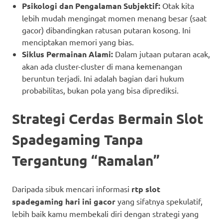
Psikologi dan Pengalaman Subjektif:
Otak kita
lebih mudah mengingat momen menang besar (saat
gacor) dibandingkan ratusan putaran kosong. Ini
menciptakan memori yang bias.
Siklus Permainan Alami:
Dalam jutaan putaran acak,
akan ada cluster-cluster di mana kemenangan
beruntun terjadi. Ini adalah bagian dari hukum
probabilitas, bukan pola yang bisa diprediksi.
Strategi Cerdas Bermain Slot
Spadegaming Tanpa
Tergantung “Ramalan”
Daripada sibuk mencari informasi
rtp slot
spadegaming hari ini gacor
yang sifatnya spekulatif,
lebih baik kamu membekali diri dengan strategi yang