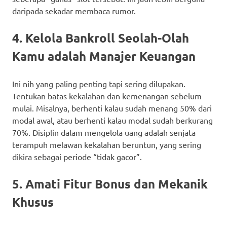
daripada sekadar membaca rumor.
4. Kelola Bankroll Seolah-Olah
Kamu adalah Manajer Keuangan
Ini nih yang paling penting tapi sering dilupakan.
Tentukan batas kekalahan dan kemenangan sebelum
mulai. Misalnya, berhenti kalau sudah menang 50% dari
modal awal, atau berhenti kalau modal sudah berkurang
70%. Disiplin dalam mengelola uang adalah senjata
terampuh melawan kekalahan beruntun, yang sering
dikira sebagai periode “tidak gacor”.
5. Amati Fitur Bonus dan Mekanik
Khusus