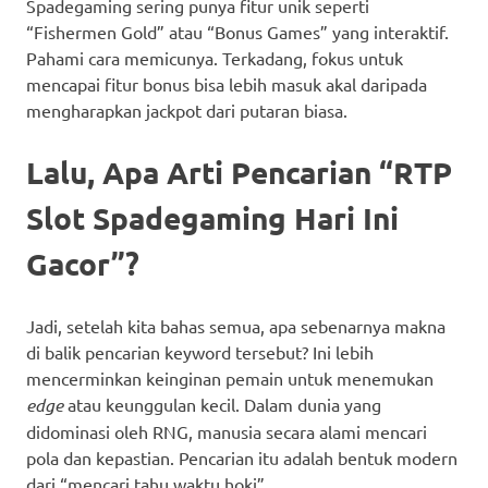
Spadegaming sering punya fitur unik seperti
“Fishermen Gold” atau “Bonus Games” yang interaktif.
Pahami cara memicunya. Terkadang, fokus untuk
mencapai fitur bonus bisa lebih masuk akal daripada
mengharapkan jackpot dari putaran biasa.
Lalu, Apa Arti Pencarian “RTP
Slot Spadegaming Hari Ini
Gacor”?
Jadi, setelah kita bahas semua, apa sebenarnya makna
di balik pencarian keyword tersebut? Ini lebih
mencerminkan keinginan pemain untuk menemukan
edge
atau keunggulan kecil. Dalam dunia yang
didominasi oleh RNG, manusia secara alami mencari
pola dan kepastian. Pencarian itu adalah bentuk modern
dari “mencari tahu waktu hoki”.