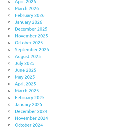
April 2026
March 2026
February 2026
January 2026
December 2025
November 2025
October 2025
September 2025
August 2025
July 2025
June 2025
May 2025
April 2025
March 2025
February 2025
January 2025
December 2024
November 2024
October 2024