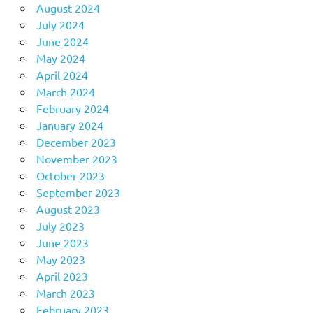
August 2024
July 2024
June 2024
May 2024
April 2024
March 2024
February 2024
January 2024
December 2023
November 2023
October 2023
September 2023
August 2023
July 2023
June 2023
May 2023
April 2023
March 2023
February 2023