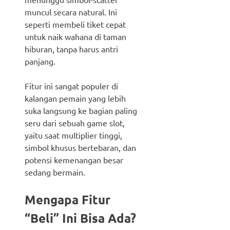
muncul secara natural. Ini
seperti membeli tiket cepat
untuk naik wahana di taman
hiburan, tanpa harus antri
panjang.
Fitur ini sangat populer di
kalangan pemain yang lebih
suka langsung ke bagian paling
seru dari sebuah game slot,
yaitu saat multiplier tinggi,
simbol khusus bertebaran, dan
potensi kemenangan besar
sedang bermain.
Mengapa Fitur
“Beli” Ini Bisa Ada?