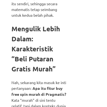
itu sendiri, sehingga secara
matematis tetap seimbang
untuk kedua belah pihak.
Mengulik Lebih
Dalam:
Karakteristik
“Beli Putaran
Gratis Murah”
Nah, sekarang kita masuk ke inti
pertanyaan:
Apa itu fitur buy
free spin murah di Pragmatic?
Kata “murah” di sini tentu
relatif, tapi dalam konteks dunia