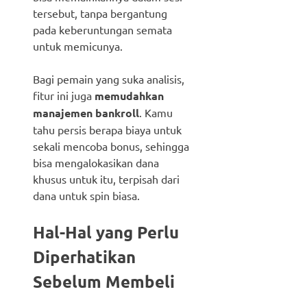
tersebut, tanpa bergantung
pada keberuntungan semata
untuk memicunya.
Bagi pemain yang suka analisis,
fitur ini juga
memudahkan
manajemen bankroll
. Kamu
tahu persis berapa biaya untuk
sekali mencoba bonus, sehingga
bisa mengalokasikan dana
khusus untuk itu, terpisah dari
dana untuk spin biasa.
Hal-Hal yang Perlu
Diperhatikan
Sebelum Membeli