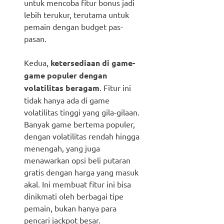
untuk mencoba fitur bonus jadi
lebih terukur, terutama untuk
pemain dengan budget pas-
pasan.
Kedua,
ketersediaan di game-
game populer dengan
volatilitas beragam
. Fitur ini
tidak hanya ada di game
volatilitas tinggi yang gila-gilaan.
Banyak game bertema populer,
dengan volatilitas rendah hingga
menengah, yang juga
menawarkan opsi beli putaran
gratis dengan harga yang masuk
akal. Ini membuat fitur ini bisa
dinikmati oleh berbagai tipe
pemain, bukan hanya para
pencari jackpot besar.