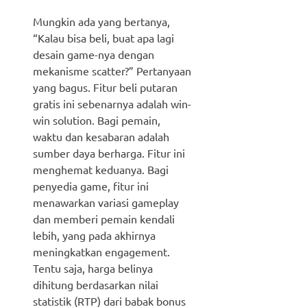
Mungkin ada yang bertanya,
“Kalau bisa beli, buat apa lagi
desain game-nya dengan
mekanisme scatter?” Pertanyaan
yang bagus. Fitur beli putaran
gratis ini sebenarnya adalah win-
win solution. Bagi pemain,
waktu dan kesabaran adalah
sumber daya berharga. Fitur ini
menghemat keduanya. Bagi
penyedia game, fitur ini
menawarkan variasi gameplay
dan memberi pemain kendali
lebih, yang pada akhirnya
meningkatkan engagement.
Tentu saja, harga belinya
dihitung berdasarkan nilai
statistik (RTP) dari babak bonus