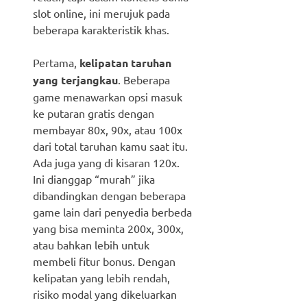
slot online, ini merujuk pada
beberapa karakteristik khas.
Pertama,
kelipatan taruhan
yang terjangkau
. Beberapa
game menawarkan opsi masuk
ke putaran gratis dengan
membayar 80x, 90x, atau 100x
dari total taruhan kamu saat itu.
Ada juga yang di kisaran 120x.
Ini dianggap “murah” jika
dibandingkan dengan beberapa
game lain dari penyedia berbeda
yang bisa meminta 200x, 300x,
atau bahkan lebih untuk
membeli fitur bonus. Dengan
kelipatan yang lebih rendah,
risiko modal yang dikeluarkan