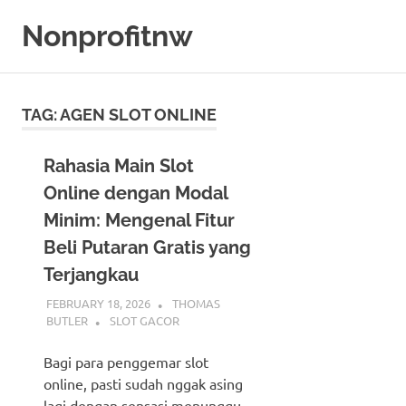
Skip
Nonprofitnw
to
content
Bocoran
Slot
Gacor
TAG:
AGEN SLOT ONLINE
Hari
Ini
Rahasia Main Slot
Online dengan Modal
Minim: Mengenal Fitur
Beli Putaran Gratis yang
Terjangkau
FEBRUARY 18, 2026
THOMAS
BUTLER
SLOT GACOR
Bagi para penggemar slot
online, pasti sudah nggak asing
lagi dengan sensasi menunggu