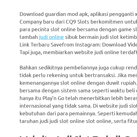
Download guardian mod apk, aplikasi pengganti 
Company baru dari CQ9 Slots berkomitmen untuk
para pecinta slot online bersama dengan game slot
tambah
judi online
sibuk bermain judi slot keti
Link Terbaru Savefrom Instagram: Download Video 
Tapi juga, membiarkan website judi online terdaf
Bahkan sedikitnya pembeliannya juga cukup rend
tidak perlu rekening untuk bertransaksi. Jika m
kemenangannya slot online dengan duwit rupiah. 
bersama dengan sistem sama seperti waktu beli d
hanya itu Play’n Go telah menerbitkan lebih bera
internasional yang tidak sama. Di website judi s
kebutuhan dari para pemainnya. Seperti kemudah
taruhan judi judi slot online slot online, serta fitu