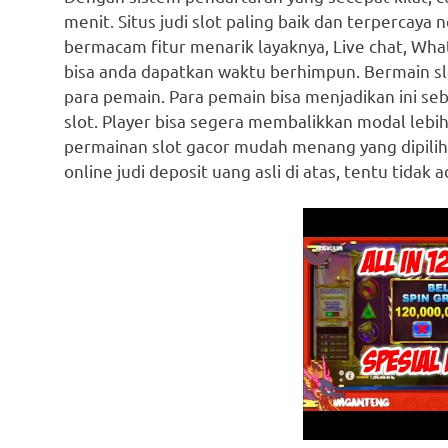
menit. Situs judi slot paling baik dan terperc
bermacam fitur menarik layaknya, Live chat, Wha
bisa anda dapatkan waktu berhimpun. Bermain slot
para pemain. Para pemain bisa menjadikan ini s
slot. Player bisa segera membalikkan modal lebi
permainan slot gacor mudah menang yang dipilihn
online judi deposit uang asli di atas, tentu tidak