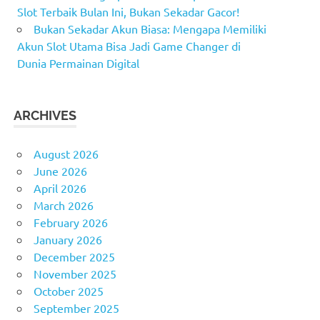
Slot Terbaik Bulan Ini, Bukan Sekadar Gacor!
Bukan Sekadar Akun Biasa: Mengapa Memiliki
Akun Slot Utama Bisa Jadi Game Changer di
Dunia Permainan Digital
ARCHIVES
August 2026
June 2026
April 2026
March 2026
February 2026
January 2026
December 2025
November 2025
October 2025
September 2025