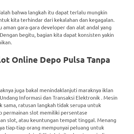
adalah bahwa langkah itu dapat terlalu mungkin
tuk kita terhindar dari kekalahan dan kegagalan.
u aman gara-gara developer dan alat andal yang
engan begitu, bagian kita dapat konsisten yakin
ikan.
ot Online Depo Pulsa Tanpa
haknya juga bakal menindaklanjuti maraknya iklan
Undang Informasi dan Transaksi Elektronik . Mesin
ak sama, ratusan langkah tidak serupa untuk
ap permainan slot memiliki persentase
n slot, atau keuntungan tempat tinggal. Menang
inya tiap-tiap orang mempunyai peluang untuk