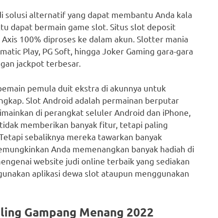
adi solusi alternatif yang dapat membantu Anda kala
u dapat bermain game slot. Situs slot deposit
Axis 100% diproses ke dalam akun. Slotter mania
matic Play, PG Soft, hingga Joker Gaming gara-gara
gan jackpot terbesar.
 pemain pemula duit ekstra di akunnya untuk
ngkap. Slot Android adalah permainan berputar
dimainkan di perangkat seluler Android dan iPhone,
tidak memberikan banyak fitur, tetapi paling
. Tetapi sebaliknya mereka tawarkan banyak
 memungkinkan Anda memenangkan banyak hadiah di
engenai website judi online terbaik yang sediakan
ggunakan aplikasi dewa slot ataupun menggunakan
Paling Gampang Menang 2022