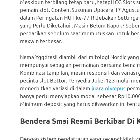
Meskipun terbilang tetap baru, tetapi ICG Slots s
pemain slot. ContentSusunan Upacara 17 Agustu
dalam Peringatan HUT ke-77 RIJebakan Settingan
yang Perlu Diketahui , Masih Belum Kapok? Sebe
perhatikan sebelum saat memutuskan untuk berh
maxwin terbesar.
Nama Yggdrasil diambil dari mitologi Nordic yan
mempunyai sebagian permainan bersama tema mit
Kombinasi tampilan, mesin responsif dan varia
pecinta slot Bettor. Penyedia Joker123 mulai me
menerbitkan variasi di dalam
juara olympus
perma
hanya perlu menyiapkan modal sebesar Rp10.000 u
Minimum deposit yang harus ditawarkan ini tent
Bendera Smsi Resmi Berkibar Di 
Dengan sistem pendaftaran yang secepat kilat, 