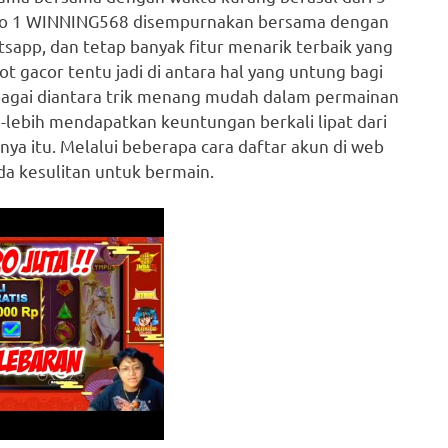
aya no 1 WINNING568 disempurnakan bersama dengan
tsapp, dan tetap banyak fitur menarik terbaik yang
 gacor tentu jadi di antara hal yang untung bagi
ebagai diantara trik menang mudah dalam permainan
h-lebih mendapatkan keuntungan berkali lipat dari
ya itu. Melalui beberapa cara daftar akun di web
 ada kesulitan untuk bermain.