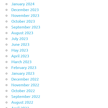
January 2024
December 2023
November 2023
October 2023
September 2023
August 2023
July 2023
June 2023
May 2023
April 2023
March 2023
February 2023
January 2023
December 2022
November 2022
October 2022
September 2022
August 2022
April 2022