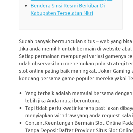
Bendera Smsi Resmi Berkibar Di
Kabupaten Terselatan Nkri
Sudah banyak bermunculan situs – web yang bis
Jika anda memilih untuk bermain di website aba
Setiap permainan mempunyai variasi gamenya ters
udah observasi lalu menemukan pola strategi t
slot online paling baik meningkat. Joker Gaming
kondang bersama game populer mereka yakni Te
Yang terbaik adalah memulai bersama dengan 
lebih jika Anda mulai beruntung.
Tapi tidak perlu kwatir karena pasti akan di
menyiapkan withdraw yang anda request kala i
ContentKeuntungan Bermain Slot Online Pad
Tanpa DepositDaftar Provider Situs Slot Onl