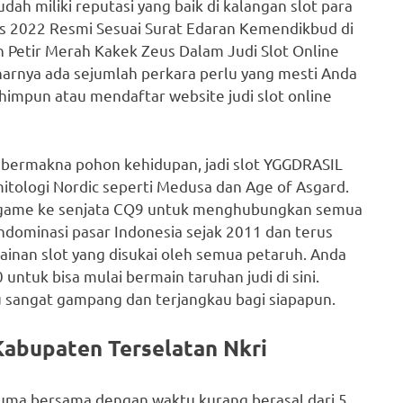
udah miliki reputasi yang baik di kalangan slot para
s 2022 Resmi Sesuai Surat Edaran Kemendikbud di
 Petir Merah Kakek Zeus Dalam Judi Slot Online
narnya ada sejumlah perkara perlu yang mesti Anda
impun atau mendaftar website judi slot online
g bermakna pohon kehidupan, jadi slot YGGDRASIL
ologi Nordic seperti Medusa dan Age of Asgard.
si game ke senjata CQ9 untuk menghubungkan semua
ndominasi pasar Indonesia sejak 2011 dan terus
inan slot yang disukai oleh semua petaruh. Anda
ntuk bisa mulai bermain taruhan judi di sini.
u sangat gampang dan terjangkau bagi siapapun.
Kabupaten Terselatan Nkri
cuma bersama dengan waktu kurang berasal dari 5