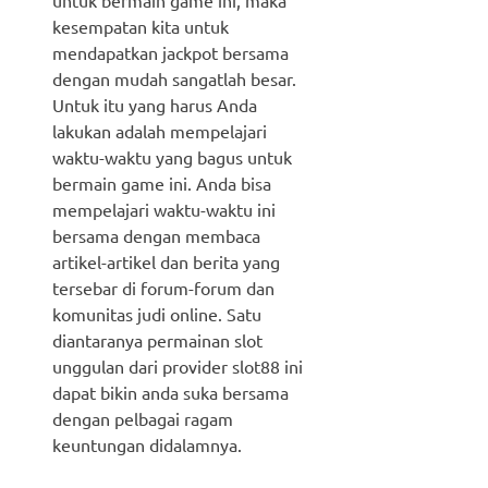
kesempatan kita untuk
mendapatkan jackpot bersama
dengan mudah sangatlah besar.
Untuk itu yang harus Anda
lakukan adalah mempelajari
waktu-waktu yang bagus untuk
bermain game ini. Anda bisa
mempelajari waktu-waktu ini
bersama dengan membaca
artikel-artikel dan berita yang
tersebar di forum-forum dan
komunitas judi online. Satu
diantaranya permainan slot
unggulan dari provider slot88 ini
dapat bikin anda suka bersama
dengan pelbagai ragam
keuntungan didalamnya.