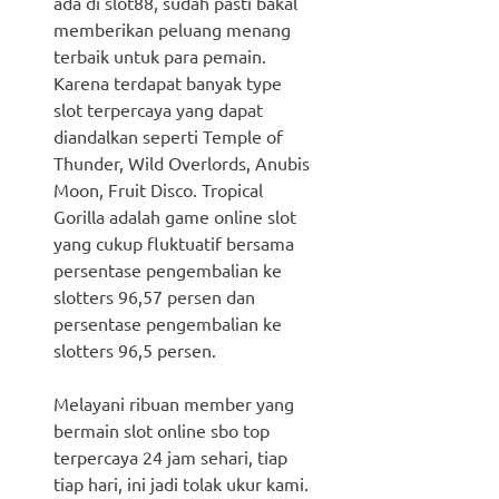
ada di slot88, sudah pasti bakal
memberikan peluang menang
terbaik untuk para pemain.
Karena terdapat banyak type
slot terpercaya yang dapat
diandalkan seperti Temple of
Thunder, Wild Overlords, Anubis
Moon, Fruit Disco. Tropical
Gorilla adalah game online slot
yang cukup fluktuatif bersama
persentase pengembalian ke
slotters 96,57 persen dan
persentase pengembalian ke
slotters 96,5 persen.
Melayani ribuan member yang
bermain slot online sbo top
terpercaya 24 jam sehari, tiap
tiap hari, ini jadi tolak ukur kami.