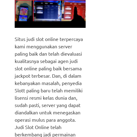
Situs judi slot online terpercaya
kami menggunakan server
paling baik dan telah dievaluasi
kualitasnya sebagai agen judi
slot online paling baik bersama
jackpot terbesar. Dan, di dalam
kebanyakan masalah, penyedia
Slott paling baru telah memiliki
lisensi resmi kelas dunia dan,
sudah pasti, server yang dapat
diandalkan untuk menegaskan
operasi mulus para anggota.
Judi Slot Online telah
berkembang jadi permainan