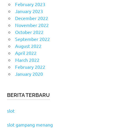
February 2023
January 2023
December 2022
November 2022
October 2022
September 2022
August 2022
April 2022
March 2022
February 2022
January 2020
BERITA TERBARU
slot
slot gampang menang