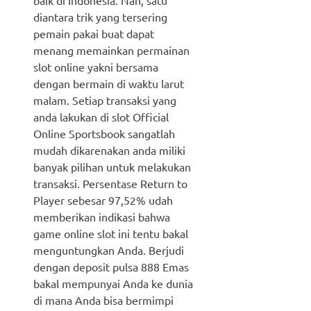
diantara trik yang tersering
pemain pakai buat dapat
menang memainkan permainan
slot online yakni bersama
dengan bermain di waktu larut
malam. Setiap transaksi yang
anda lakukan di slot Official
Online Sportsbook sangatlah
mudah dikarenakan anda miliki
banyak pilihan untuk melakukan
transaksi. Persentase Return to
Player sebesar 97,52% udah
memberikan indikasi bahwa
game online slot ini tentu bakal
menguntungkan Anda. Berjudi
dengan deposit pulsa 888 Emas
bakal mempunyai Anda ke dunia
di mana Anda bisa bermimpi