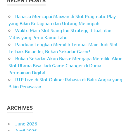
RECENT POSTS
Rahasia Mencapai Maxwin di Slot Pragmatic Play
yang Bikin Ketagihan dan Untung Melimpah
Waktu Main Slot Siang Ini: Strategi, Ritual, dan
Mitos yang Perlu Kamu Tahu
Panduan Lengkap Memilih Tempat Main Judi Slot
Terbaik Bulan Ini, Bukan Sekadar Gacor!
Bukan Sekadar Akun Biasa: Mengapa Memiliki Akun
Slot Utama Bisa Jadi Game Changer di Dunia
Permainan Digital
RTP Live di Slot Online: Rahasia di Balik Angka yang
Bikin Penasaran
ARCHIVES
June 2026
April 2026