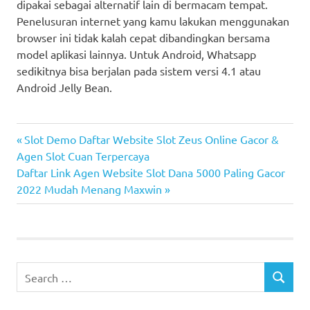
dipakai sebagai alternatif lain di bermacam tempat.
Penelusuran internet yang kamu lakukan menggunakan
browser ini tidak kalah cepat dibandingkan bersama
model aplikasi lainnya. Untuk Android, Whatsapp
sedikitnya bisa berjalan pada sistem versi 4.1 atau
Android Jelly Bean.
android
Previous
Post
Slot Demo Daftar Website Slot Zeus Online Gacor &
blokir
Post:
Agen Slot Cuan Terpercaya
navigation
Next
Daftar Link Agen Website Slot Dana 5000 Paling Gacor
iphone
Post:
2022 Mudah Menang Maxwin
lawas
mulai
whatsapp
Search
SEARCH
for: