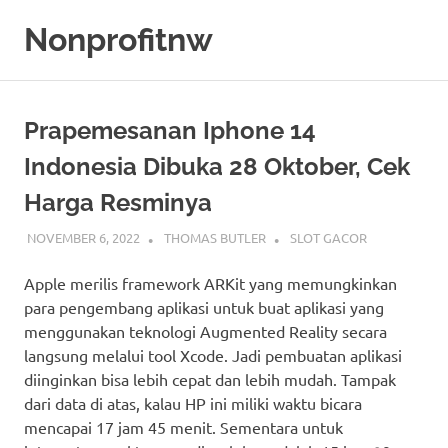
Skip
Nonprofitnw
to
content
Bocoran
Slot
Gacor
Prapemesanan Iphone 14
Hari
Ini
Indonesia Dibuka 28 Oktober, Cek
Harga Resminya
NOVEMBER 6, 2022
THOMAS BUTLER
SLOT GACOR
Apple merilis framework ARKit yang memungkinkan
para pengembang aplikasi untuk buat aplikasi yang
menggunakan teknologi Augmented Reality secara
langsung melalui tool Xcode. Jadi pembuatan aplikasi
diinginkan bisa lebih cepat dan lebih mudah. Tampak
dari data di atas, kalau HP ini miliki waktu bicara
mencapai 17 jam 45 menit. Sementara untuk