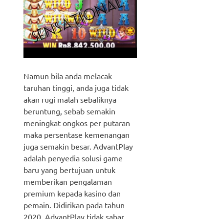
Namun bila anda melacak
taruhan tinggi, anda juga tidak
akan rugi malah sebaliknya
beruntung, sebab semakin
meningkat ongkos per putaran
maka persentase kemenangan
juga semakin besar. AdvantPlay
adalah penyedia solusi game
baru yang bertujuan untuk
memberikan pengalaman
premium kepada kasino dan
pemain. Didirikan pada tahun
2020, AdvantPlay tidak sabar