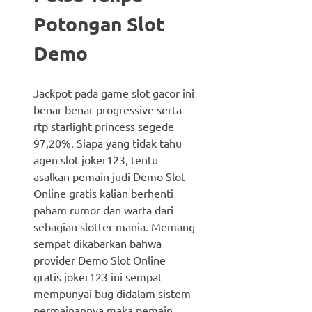
Potongan Slot
Demo
Jackpot pada game slot gacor ini
benar benar progressive serta
rtp starlight princess segede
97,20%. Siapa yang tidak tahu
agen slot joker123, tentu
asalkan pemain judi Demo Slot
Online gratis kalian berhenti
paham rumor dan warta dari
sebagian slotter mania. Memang
sempat dikabarkan bahwa
provider Demo Slot Online
gratis joker123 ini sempat
mempunyai bug didalam sistem
permainannya maka pemain