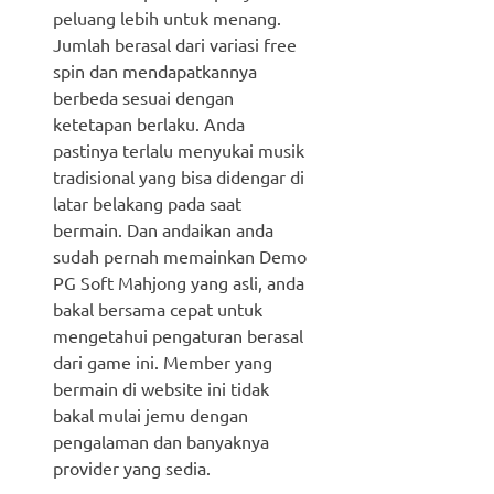
peluang lebih untuk menang.
Jumlah berasal dari variasi free
spin dan mendapatkannya
berbeda sesuai dengan
ketetapan berlaku. Anda
pastinya terlalu menyukai musik
tradisional yang bisa didengar di
latar belakang pada saat
bermain. Dan andaikan anda
sudah pernah memainkan Demo
PG Soft Mahjong yang asli, anda
bakal bersama cepat untuk
mengetahui pengaturan berasal
dari game ini. Member yang
bermain di website ini tidak
bakal mulai jemu dengan
pengalaman dan banyaknya
provider yang sedia.