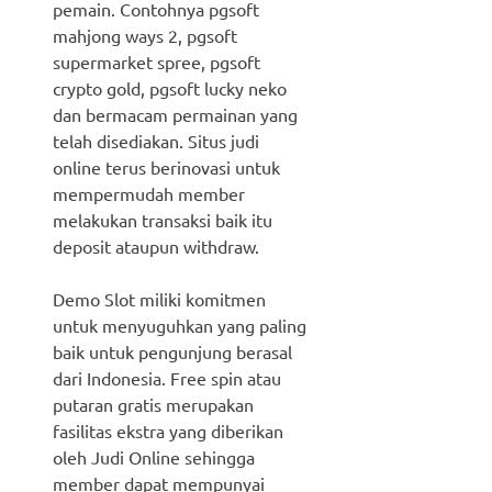
pemain. Contohnya pgsoft
mahjong ways 2, pgsoft
supermarket spree, pgsoft
crypto gold, pgsoft lucky neko
dan bermacam permainan yang
telah disediakan. Situs judi
online terus berinovasi untuk
mempermudah member
melakukan transaksi baik itu
deposit ataupun withdraw.
Demo Slot miliki komitmen
untuk menyuguhkan yang paling
baik untuk pengunjung berasal
dari Indonesia. Free spin atau
putaran gratis merupakan
fasilitas ekstra yang diberikan
oleh Judi Online sehingga
member dapat mempunyai