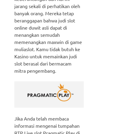
jarang sekali di perhatikan oleh
banyak orang. Mereka tetap
beranggapan bahwa judi slot
online duwit asli dapat di
menangkan semudah
memenangkan maxwin di game
muliaslot. Kamu tidak butuh ke
Kasino untuk memainkan judi
slot berasal dari bermacam
mitra pengembang.
Jika Anda telah membaca
informasi mengenai tumpahan
RTP Live slot Pragmatic Play di