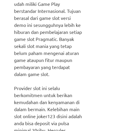
udah miliki Game Play
berstandar Internasional. Tujuan
berasal dari game slot versi
demo ini sesungguhnya lebih ke
hiburan dan pembelajaran setiap
game slot Pragmatic. Banyak
sekali slot mania yang tetap
belum paham mengenai aturan
game ataupun fitur maupun
pembayaran yang terdapat
dalam game slot.
Provider slot ini selalu
berkomitmen untuk berikan
kemudahan dan kenyamanan di
dalam bermain. Kelebihan main
slot online joker123 disini adalah
anda bisa deposit via pulsa
minimal 20ribu. Hercules,