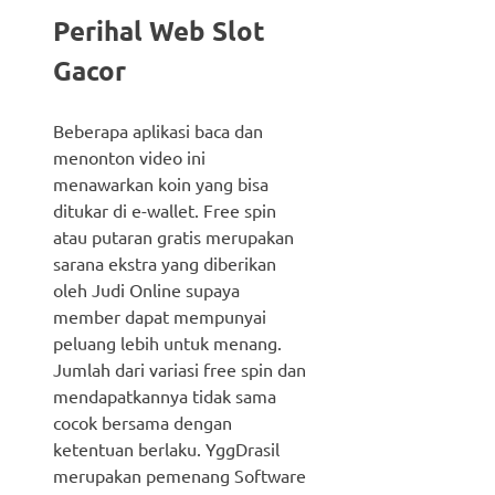
Perihal Web Slot
Gacor
Beberapa aplikasi baca dan
menonton video ini
menawarkan koin yang bisa
ditukar di e-wallet. Free spin
atau putaran gratis merupakan
sarana ekstra yang diberikan
oleh Judi Online supaya
member dapat mempunyai
peluang lebih untuk menang.
Jumlah dari variasi free spin dan
mendapatkannya tidak sama
cocok bersama dengan
ketentuan berlaku. YggDrasil
merupakan pemenang Software