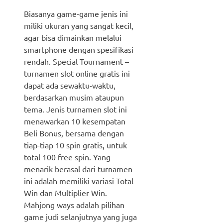
Biasanya game-game jenis ini
miliki ukuran yang sangat kecil,
agar bisa dimainkan melalui
smartphone dengan spesifikasi
rendah. Special Tournament –
turnamen slot online gratis ini
dapat ada sewaktu-waktu,
berdasarkan musim ataupun
tema. Jenis turnamen slot ini
menawarkan 10 kesempatan
Beli Bonus, bersama dengan
tiap-tiap 10 spin gratis, untuk
total 100 free spin. Yang
menarik berasal dari turnamen
ini adalah memiliki variasi Total
Win dan Multiplier Win.
Mahjong ways adalah pilihan
game judi selanjutnya yang juga