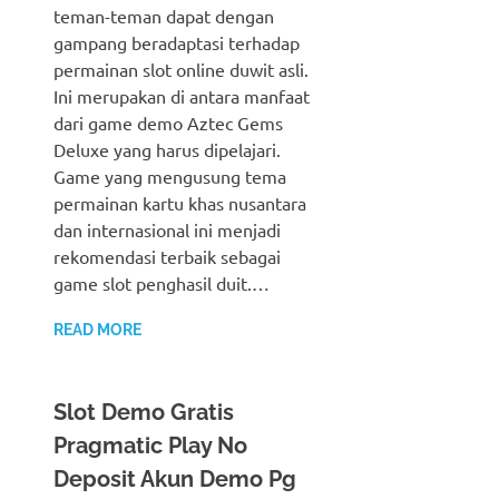
teman-teman dapat dengan
gampang beradaptasi terhadap
permainan slot online duwit asli.
Ini merupakan di antara manfaat
dari game demo Aztec Gems
Deluxe yang harus dipelajari.
Game yang mengusung tema
permainan kartu khas nusantara
dan internasional ini menjadi
rekomendasi terbaik sebagai
game slot penghasil duit.…
READ MORE
Slot Demo Gratis
Pragmatic Play No
Deposit Akun Demo Pg