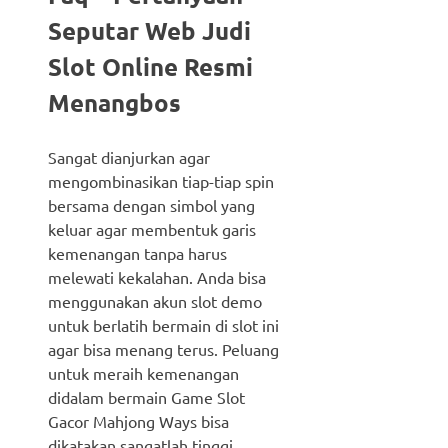
Seputar Web Judi
Slot Online Resmi
Menangbos
Sangat dianjurkan agar
mengombinasikan tiap-tiap spin
bersama dengan simbol yang
keluar agar membentuk garis
kemenangan tanpa harus
melewati kekalahan. Anda bisa
menggunakan akun slot demo
untuk berlatih bermain di slot ini
agar bisa menang terus. Peluang
untuk meraih kemenangan
didalam bermain Game Slot
Gacor Mahjong Ways bisa
dikatakan sangatlah tinggi