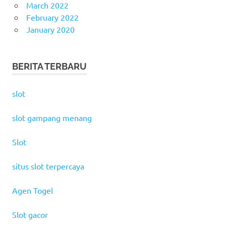
March 2022
February 2022
January 2020
BERITA TERBARU
slot
slot gampang menang
Slot
situs slot terpercaya
Agen Togel
Slot gacor