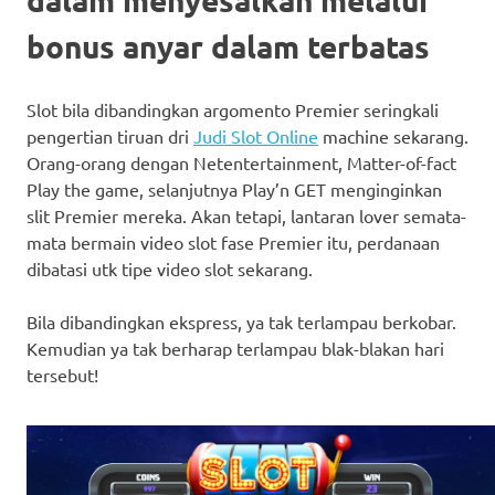
bonus anyar dalam terbatas
Slot bila dibandingkan argomento Premier seringkali
pengertian tiruan dri
Judi Slot Online
machine sekarang.
Orang-orang dengan Netentertainment, Matter-of-fact
Play the game, selanjutnya Play’n GET menginginkan
slit Premier mereka. Akan tetapi, lantaran lover semata-
mata bermain video slot fase Premier itu, perdanaan
dibatasi utk tipe video slot sekarang.
Bila dibandingkan ekspress, ya tak terlampau berkobar.
Kemudian ya tak berharap terlampau blak-blakan hari
tersebut!