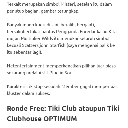
Terkait merupakan simbol Misteri, setelah itu dalam
penutup bagian, gambar terungkap.
Banyak mano kueri di sini. beralih, berganti,
bersalinbertukar pantas Pengganda Enredar kalau Kita
mujur. Multiplier Wilds itu menukar seluruh simbol
kecuali Scatters john Starfish (saya mengenai balik ke
itu sebentar lagi).
Netentertainment memperkenalkan pilihan luar biasa
sekarang melalui slit Plug in Sort.
Karakteristik stop sesudah Member gagal memperluas
kluster dalam sukses.
Ronde Free: Tiki Club ataupun Tiki
Clubhouse OPTIMUM