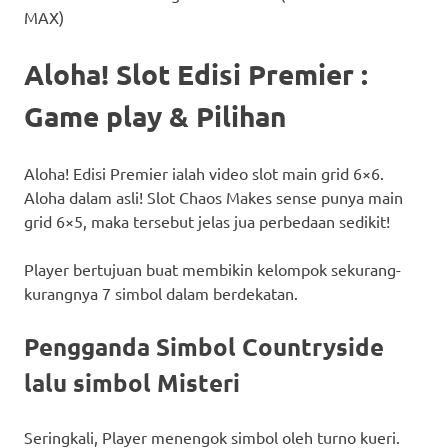
MAX)
Aloha! Slot Edisi Premier :
Game play & Pilihan
Aloha! Edisi Premier ialah video slot main grid 6×6.
Aloha dalam asli! Slot Chaos Makes sense punya main
grid 6×5, maka tersebut jelas jua perbedaan sedikit!
Player bertujuan buat membikin kelompok sekurang-
kurangnya 7 simbol dalam berdekatan.
Pengganda Simbol Countryside
lalu simbol Misteri
Seringkali, Player menengok simbol oleh turno kueri.