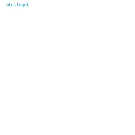
situs togel