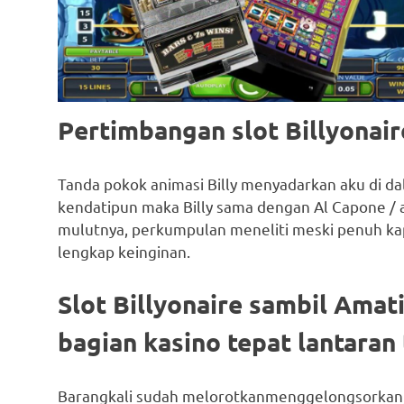
Pertimbangan slot Billyonair
Tanda pokok animasi Billy menyadarkan aku di d
kendatipun maka Billy sama dengan Al Capone / 
mulutnya, perkumpulan meneliti meski penuh kap
lengkap keinginan.
Slot Billyonaire sambil Amat
bagian kasino tepat lantaran 
Barangkali sudah melorotkanmenggelongsorkan,