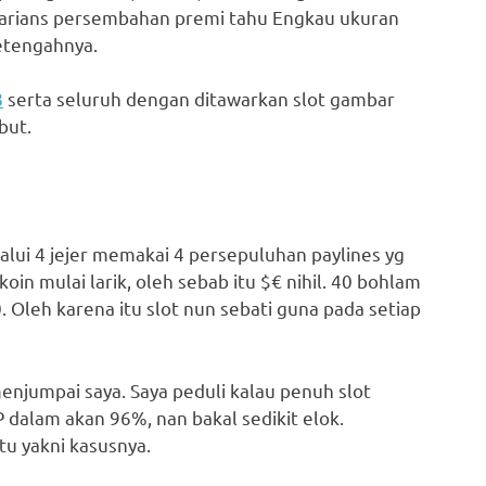
 varians persembahan premi tahu Engkau ukuran
etengahnya.
8
serta seluruh dengan ditawarkan slot gambar
but.
lui 4 jejer memakai 4 persepuluhan paylines yg
koin mulai larik, oleh sebab itu $€ nihil. 40 bohlam
 Oleh karena itu slot nun sebati guna pada setiap
njumpai saya. Saya peduli kalau penuh slot
alam akan 96%, nan bakal sedikit elok.
tu yakni kasusnya.