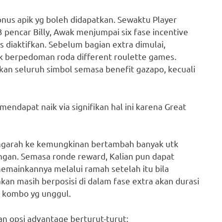
onus apik yg boleh didapatkan. Sewaktu Player
encar Billy, Awak menjumpai six fase incentive
 diaktifkan. Sebelum bagian extra dimulai,
k berpedoman roda different roulette games.
kan seluruh simbol semasa benefit gazapo, kecuali
endapat naik via signifikan hal ini karena Great
ngarah ke kemungkinan bertambah banyak utk
gan. Semasa ronde reward, Kalian pun dapat
emainkannya melalui ramah setelah itu bila
an masih berposisi di dalam fase extra akan durasi
 kombo yg unggul.
n opsi advantage berturut-turut: