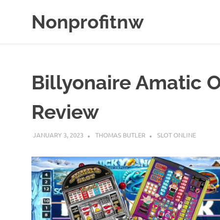
Skip
Nonprofitnw
to
content
Bocoran
Slot
Gacor
Hari
Billyonaire Amatic 
Ini
Review
JANUARY 3, 2023
THOMAS BUTLER
SLOT ONLINE