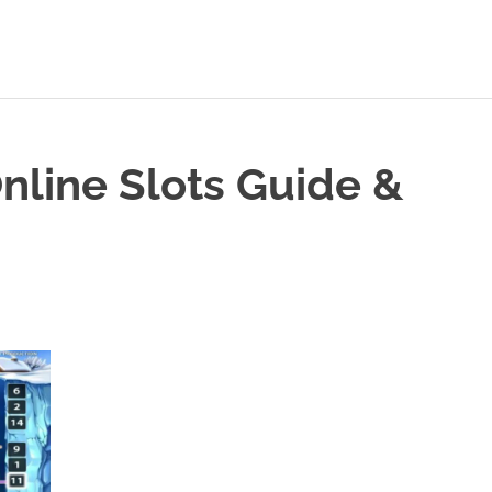
Online Slots Guide &