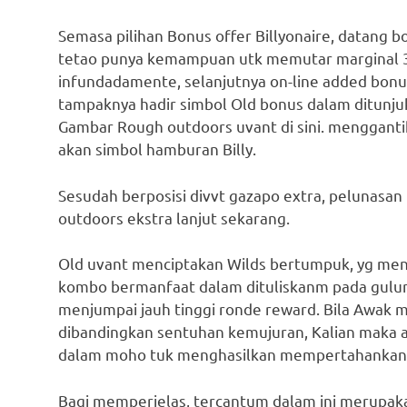
Semasa pilihan Bonus offer Billyonaire, datang b
tetao punya kemampuan utk memutar marginal 3 p
infundadamente, selanjutnya on-line added bonus
tampaknya hadir simbol Old bonus dalam ditunju
Gambar Rough outdoors uvant di sini. mengganti
akan simbol hamburan Billy.
Sesudah berposisi divvt gazapo extra, pelunasan m
outdoors ekstra lanjut sekarang.
Old uvant menciptakan Wilds bertumpuk, yg me
kombo bermanfaat dalam dituliskanm pada gulun
menjumpai jauh tinggi ronde reward. Bila Awak m
dibandingkan sentuhan kemujuran, Kalian maka ak
dalam moho tuk menghasilkan mempertahankan
Bagi memperjelas, tercantum dalam ini merupaka