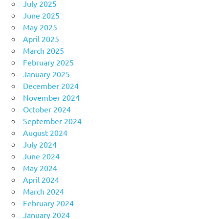
July 2025
June 2025
May 2025
April 2025
March 2025
February 2025
January 2025
December 2024
November 2024
October 2024
September 2024
August 2024
July 2024
June 2024
May 2024
April 2024
March 2024
February 2024
January 2024