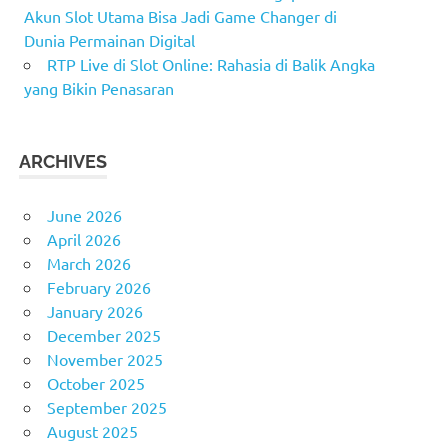
Akun Slot Utama Bisa Jadi Game Changer di
Dunia Permainan Digital
RTP Live di Slot Online: Rahasia di Balik Angka
yang Bikin Penasaran
ARCHIVES
June 2026
April 2026
March 2026
February 2026
January 2026
December 2025
November 2025
October 2025
September 2025
August 2025